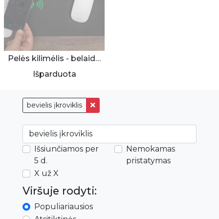
Pelės kilimėlis - belaidis įkroviklis
Išparduota
bevielis įkroviklis
Išsiunčiamos per
Nemokamas
5 d.
pristatymas
X už X
Viršuje rodyti:
Populiariausios