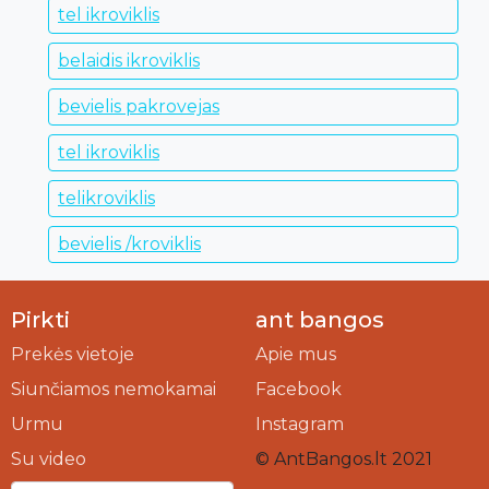
tel ikroviklis
belaidis ikroviklis
bevielis pakrovejas
tel ikroviklis
telikroviklis
bevielis /kroviklis
Pirkti
ant bangos
Prekės vietoje
Apie mus
Siunčiamos nemokamai
Facebook
Urmu
Instagram
Su video
© AntBangos.lt 2021