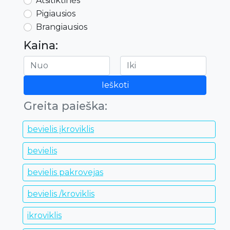
Atsitiktinės
Pigiausios
Brangiausios
Kaina:
Ieškoti
Greita paieška:
bevielis įkroviklis
bevielis
bevielis pakrovejas
bevielis /kroviklis
ikroviklis