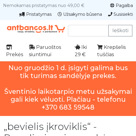
Nemokamas pristatymas nuo 49,00 €
Pagalba
Pristatymas
Užsakymo būsena
Susisiekti
Ieškoti
Paruoštos
Iki
Krepšelis
Prekės
siuntimui
29 €
tuščias
Nuo gruodžio 1 d. įsigyti galima bus
tik turimas sandėlyje prekes.
Šventinio laikotarpio metu užsakymai
gali kiek vėluoti. Plačiau - telefonu
+370 683 59548
„bevielis įkroviklis“ -