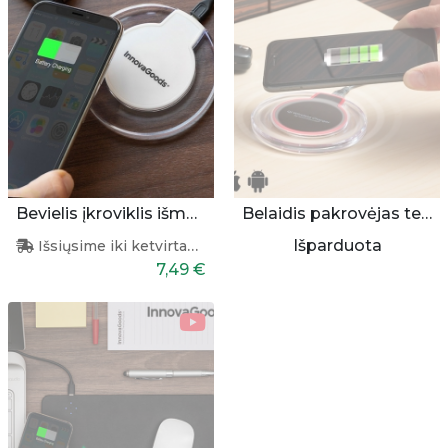
Bevielis įkroviklis išmaniesiems
Belaidis pakrovėjas telefonui
Išparduota
Išsiųsime iki ketvirtadienio
7,49 €