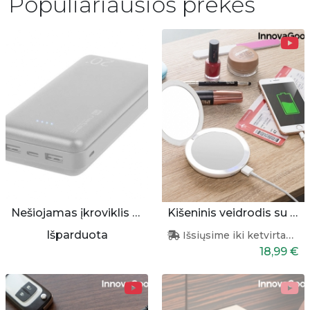
Populiariausios prekės
Nešiojamas įkroviklis 20000 mAh
Kišeninis veidrodis su apšvietimu ir pakrovėju
Išparduota
Išsiųsime iki ketvirtadienio
18,99 €