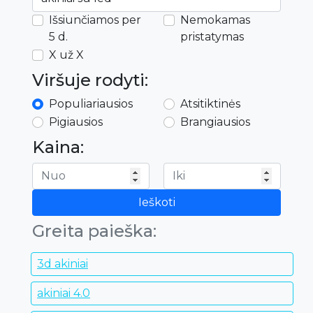
Išsiunčiamos per
Nemokamas
5 d.
pristatymas
X už X
Viršuje rodyti:
Populiariausios
Atsitiktinės
Pigiausios
Brangiausios
Kaina:
Ieškoti
Greita paieška:
3d akiniai
akiniai 4.0