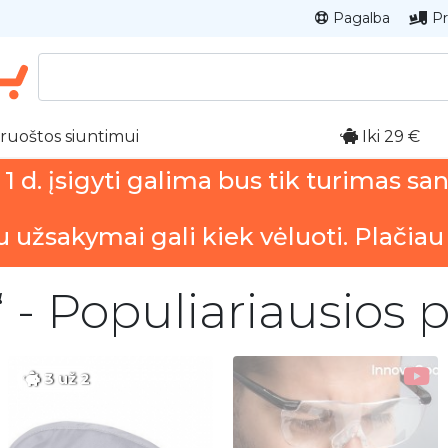
Pagalba
Pr
ruoštos siuntimui
Iki 29 €
 d. įsigyti galima bus tik turimas sa
u užsakymai gali kiek vėluoti. Plačiau
“ - Populiariausios 
3 už 2