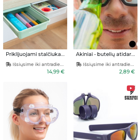
Priklijuojami stalčiukai 2 vnt.
Akiniai - butelių atidarytuvas
Išsiųsime iki antradienio
Išsiųsime iki antradienio
14,99 €
2,89 €