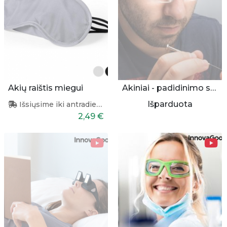
Akių raištis miegui
Akiniai - padidinimo stiklai
Išparduota
Išsiųsime iki antradienio
2,49 €