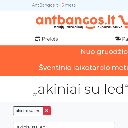
AntBangos.lt -
5
metai!
Prekės
Pa
Nuo gruodžio 1
Šventinio laikotarpio met
„akiniai su led
akiniai su led