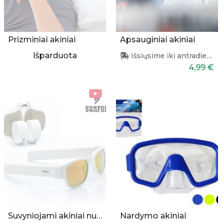
Prizminiai akiniai
Apsauginiai akiniai
Išparduota
Išsiųsime iki antradienio
4,99 €
Suvyniojami akiniai nuo saulės (balti)
Nardymo akiniai