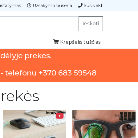
istatymas
Užsakymo būsena
Susisiekti
Ieškoti
Krepšelis tuščias
ndėlyje prekes.
 - telefonu +370 683 59548
prekės