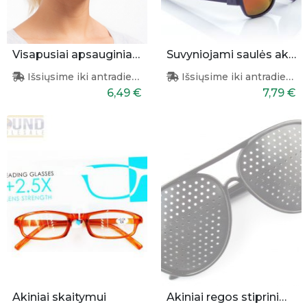
Visapusiai apsauginiai akiniai
Suvyniojami saulės akiniai (violetiniai)
Išsiųsime iki antradienio
Išsiųsime iki antradienio
6,49 €
7,79 €
Akiniai skaitymui
Akiniai regos stiprinimui