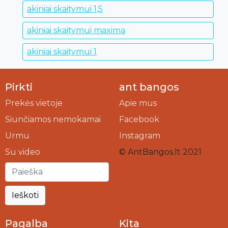
akiniai skaitymui 1,5
akiniai skaitymui maxima
akiniai skaitymui 1
Pirkti
ant bangos
Prekės vietoje
Apie mus
Siunčiamos nemokamai
Facebook
Urmu
Instagram
Su video
© AntBangos.lt 2021
Ieškoti
Pagalba
Kita