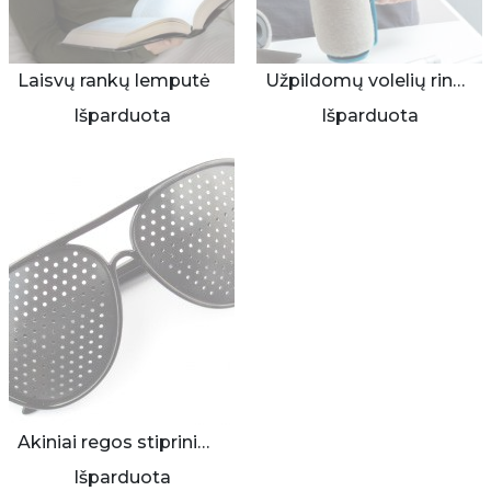
Laisvų rankų lemputė
Užpildomų volelių rinkinys
Išparduota
Išparduota
Akiniai regos stiprinimui
Išparduota