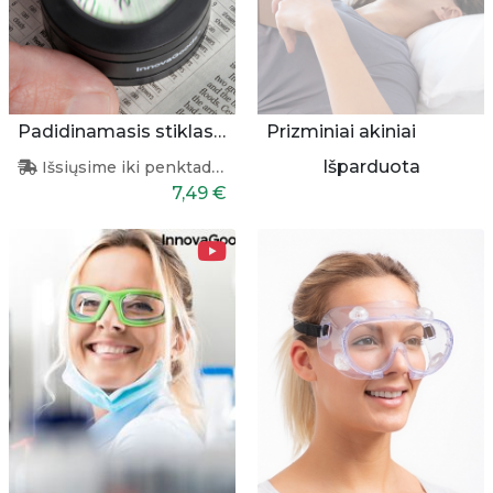
Padidinamasis stiklas su apšvietimu
Prizminiai akiniai
Išparduota
Išsiųsime iki penktadienio
7,49 €