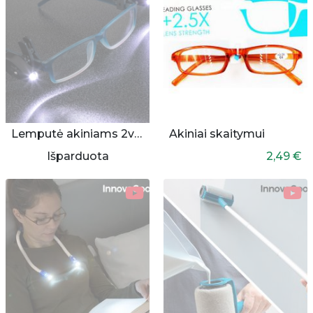
Lemputė akiniams 2vnt.
Akiniai skaitymui
Išparduota
2,49 €