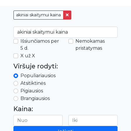
akiniai skaitymui kaina
Išsiunčiamos per
Nemokamas
5 d.
pristatymas
X už X
Viršuje rodyti:
Populiariausios
Atsitiktinės
Pigiausios
Brangiausios
Kaina: