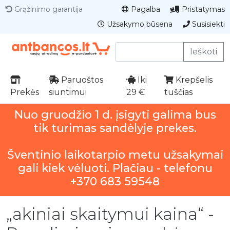
Grąžinimo garantija
Pagalba
Pristatymas
Užsakymo būsena
Susisiekti
Ieškoti
Paruoštos
Iki
Krepšelis
Prekės
siuntimui
29 €
tuščias
Nuo gruodžio 1 d. įsigyti galima bus
tik turimas sandėlyje prekes.
Šventinio laikotarpio metu užsakymai
gali kiek vėluoti. Plačiau - telefonu
+370 683 59548
„akiniai skaitymui kaina“ -