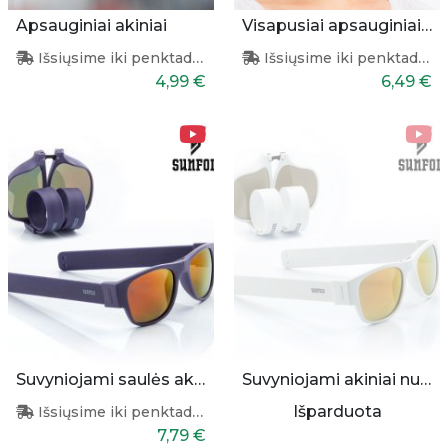
Apsauginiai akiniai
Visapusiai apsauginiai akiniai
Išsiųsime iki penktadienio
Išsiųsime iki penktadienio
4,99 €
6,49 €
Suvyniojami saulės akiniai (violetiniai)
Suvyniojami akiniai nuo saulės (balti)
Išparduota
Išsiųsime iki penktadienio
7,79 €