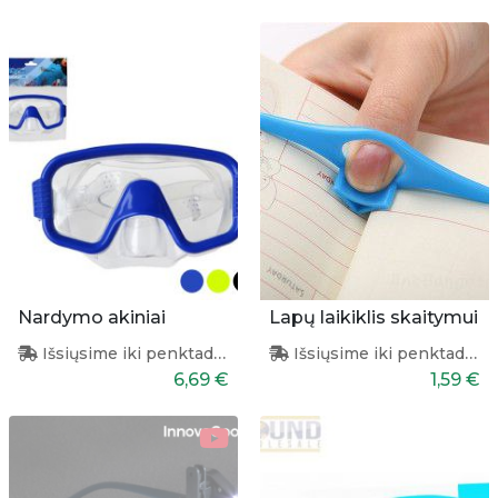
Nardymo akiniai
Lapų laikiklis skaitymui
Išsiųsime iki penktadienio
Išsiųsime iki penktadienio
6,69 €
1,59 €