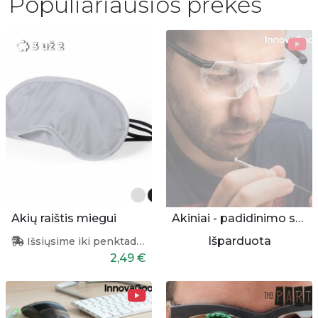
Populiariausios prekės
3 už 2
Akių raištis miegui
Akiniai - padidinimo stiklai
Išparduota
Išsiųsime iki penktadienio
2,49 €