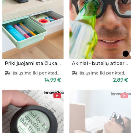
Priklijuojami stalčiukai 2 vnt.
Akiniai - butelių atidarytuvas
Išsiųsime iki penktadienio
Išsiųsime iki penktadienio
14,99 €
2,89 €