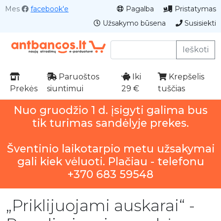
Mes
facebook'e
Pagalba
Pristatymas
Užsakymo būsena
Susisiekti
Ieškoti
Paruoštos
Iki
Krepšelis
Prekės
siuntimui
29 €
tuščias
Nuo gruodžio 1 d. įsigyti galima bus
tik turimas sandėlyje prekes.
Šventinio laikotarpio metu užsakymai
gali kiek vėluoti. Plačiau - telefonu
+370 683 59548
„Priklijuojami auskarai“ -