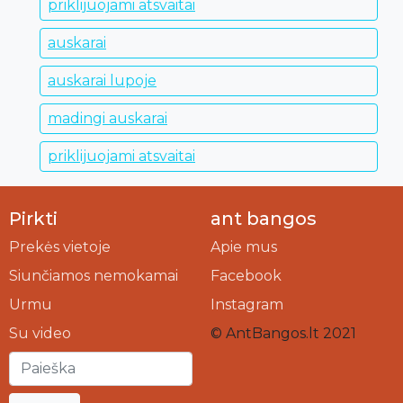
priklijuojami atsvaitai
auskarai
auskarai lupoje
madingi auskarai
priklijuojami atsvaitai
Pirkti
ant bangos
Prekės vietoje
Apie mus
Siunčiamos nemokamai
Facebook
Urmu
Instagram
Su video
© AntBangos.lt 2021