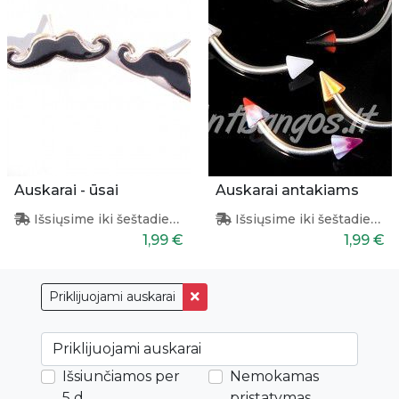
Auskarai - ūsai
Auskarai antakiams
Išsiųsime iki šeštadienio
Išsiųsime iki šeštadienio
1,99 €
1,99 €
Priklijuojami auskarai
Išsiunčiamos per
Nemokamas
5 d.
pristatymas