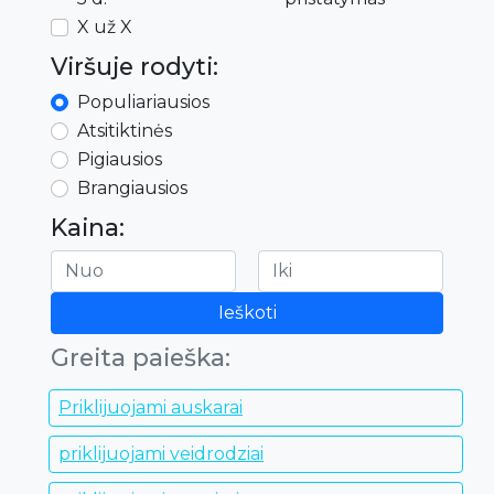
X už X
Viršuje rodyti:
Populiariausios
Atsitiktinės
Pigiausios
Brangiausios
Kaina:
Ieškoti
Greita paieška:
Priklijuojami auskarai
priklijuojami veidrodziai