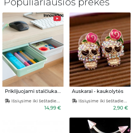
Populiariausios prekės
Priklijuojami stalčiukai 2 vnt.
Auskarai - kaukolytės
Išsiųsime iki šeštadienio
Išsiųsime iki šeštadienio
14,99 €
2,90 €