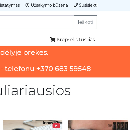
istatymas
Užsakymo būsena
Susisiekti
Ieškoti
Krepšelis tuščias
ndėlyje prekes.
 - telefonu +370 683 59548
liariausios