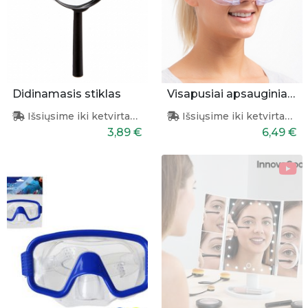
Didinamasis stiklas
Visapusiai apsauginiai akiniai
Išsiųsime iki ketvirtadienio
Išsiųsime iki ketvirtadienio
3,89 €
6,49 €