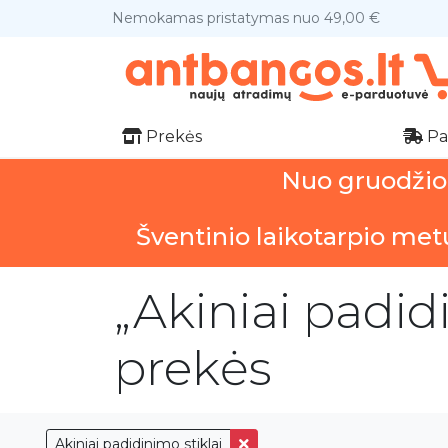
Nemokamas pristatymas nuo 49,00 €
Prekės
Pa
Nuo gruodžio 1
Šventinio laikotarpio met
„Akiniai padid
prekės
Akiniai padidinimo stiklai