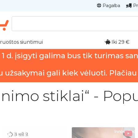
Pagalba
Pr
ruoštos siuntimui
Iki 29 €
 d. įsigyti galima bus tik turimas sa
u užsakymai gali kiek vėluoti. Plačiau
inimo stiklai“ - Popu
3 už 2