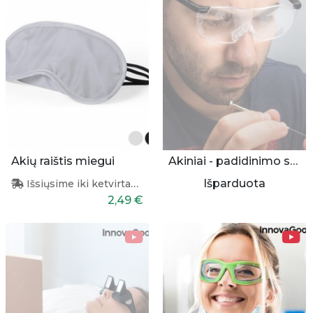
Akių raištis miegui
Akiniai - padidinimo stiklai
Išparduota
Išsiųsime iki ketvirtadienio
2,49 €