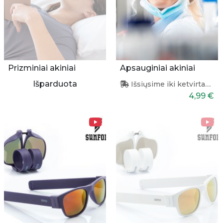
Prizminiai akiniai
Apsauginiai akiniai
Išparduota
Išsiųsime iki ketvirtadienio
4,99 €