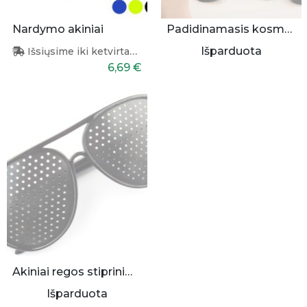
Nardymo akiniai
Padidinamasis kosmetinis veidrodis su apšvietimu
Išparduota
Išsiųsime iki ketvirtadienio
6,69 €
Akiniai regos stiprinimui
Išparduota