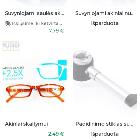
Suvyniojami saulės akiniai (violetiniai)
Suvyniojami akiniai nuo saulės (balti)
Išparduota
Išsiųsime iki ketvirtadienio
7,79 €
Akiniai skaitymui
Padidinimo stiklas su lempute
2,49 €
Išparduota