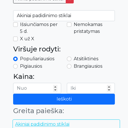
Išsiunčiamos per
Nemokamas
5 d.
pristatymas
X už X
Viršuje rodyti:
Populiariausios
Atsitiktinės
Pigiausios
Brangiausios
Kaina:
Ieškoti
Greita paieška:
Akiniai padidinimo stiklai