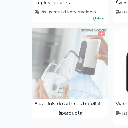
Replės laidams
Išsiųsime iki ketvirtadienio
Išs
1,99 €
Elektrinis dozatorius buteliui
Vyno 
Išparduota
Išs