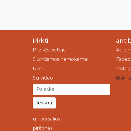
Pirkti
ant 
Prekės vietoje
Apie 
Siunčiamos nemokamai
Faceb
Urmu
Insta
Su video
© Ant
Ieškoti
universalios
pirštinės