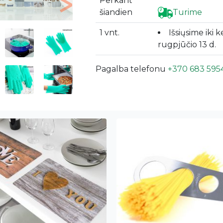
Perkant
Next
šiandien
Turime
1 vnt.
Išsiųsime iki k
rugpjūčio 13 d.
Pagalba telefonu
+370 683 595