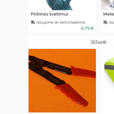
Pirštinės šveitimui
Meilė
Išsiųsime iki ketvirtadienio
Išs
6,79 €
Virtuvei