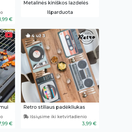
Metalinės kiniškos lazdelės
Išparduota
io
1,99 €
4 už 3
imui
Retro stiliaus padėkliukas
io
Išsiųsime iki ketvirtadienio
7,99 €
3,99 €