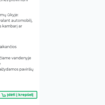
mų ūkyje:
 valant automobilį,
s kambarį ar
taikančios
nčiame vandenyje
e
aižydamos paviršių