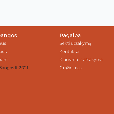
bangos
Pagalba
mus
Sekti užsakymą
ook
Kontaktai
gram
Klausimai ir atsakymai
Bangos.lt 2021
Grąžinimas