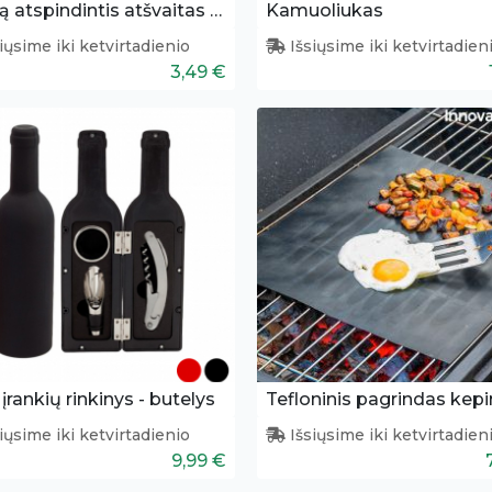
Šviesą atspindintis atšvaitas šunims
Kamuoliukas
iųsime iki ketvirtadienio
Išsiųsime iki ketvirtadien
3,49 €
įrankių rinkinys - butelys
Tefloninis pagrindas kep
iųsime iki ketvirtadienio
Išsiųsime iki ketvirtadien
9,99 €