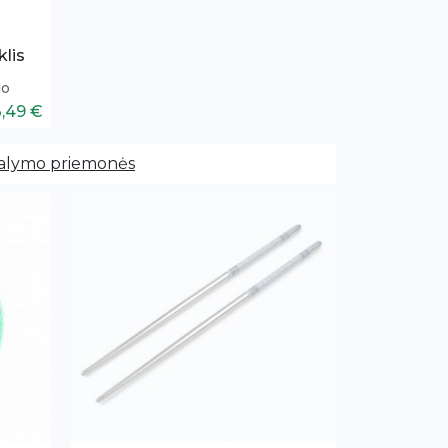
lis
io
3,49 €
alymo priemonės