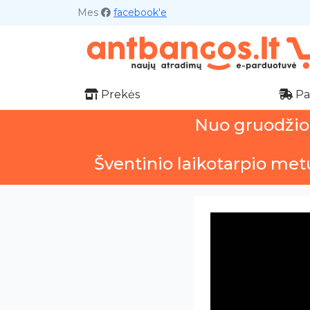
Mes
facebook'e
Prekės
Pa
Nuo gruodžio 1
Šventinio laikotarpio met