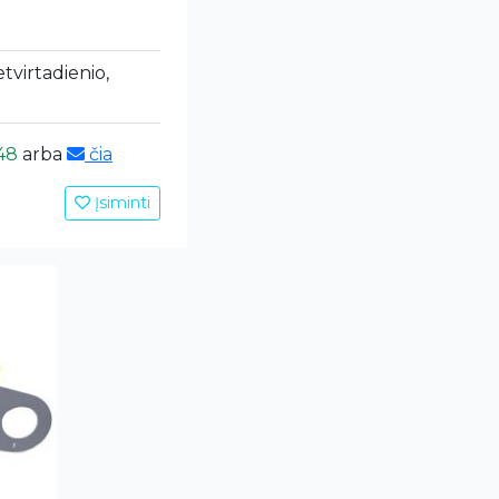
etvirtadienio,
48
arba
čia
Įsiminti