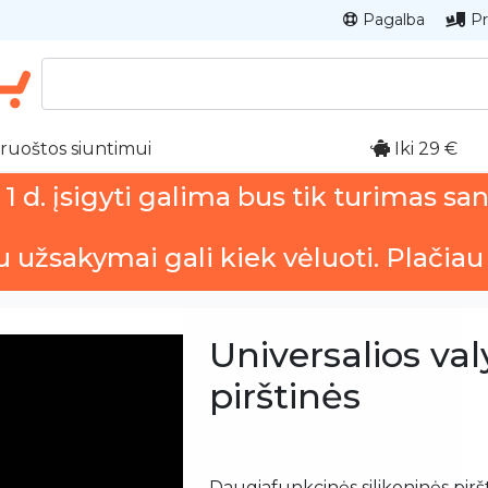
Pagalba
Pr
ruoštos siuntimui
Iki 29 €
 d. įsigyti galima bus tik turimas sa
u užsakymai gali kiek vėluoti. Plačiau
Universalios va
pirštinės
Daugiafunkcinės silikoninės piršt