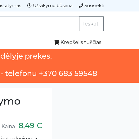
istatymas
Užsakymo būsena
Susisiekti
Ieškoti
Krepšelis tuščias
ndėlyje prekes.
 - telefonu +370 683 59548
lymo
8,49 €
Kaina
inės plovimui ir