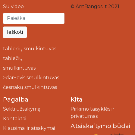
Su video
© AntBangos.lt 2021
Ieškoti
tablečių smulkintuvas
tablečių
smulkintuvas
>dar~ovis smulkintuvas
česnakų smulkintuvas
Pagalba
Kita
Sekti užsakymą
Pirkimo taisyklės ir
privatumas
Kontaktai
Atsiskaitymo būdai
Klausimai ir atsakymai