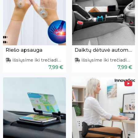
Riešo apsauga
Daiktų dėtuvė automobilio salonui (2 vnt.)
Išsiųsime iki trečiadienio
Išsiųsime iki trečiadienio
7,99 €
7,99 €