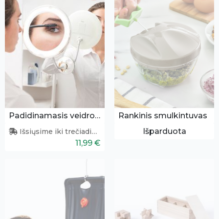
Padidinamasis veidrodis su apšvietimu
Rankinis smulkintuvas
Išparduota
Išsiųsime iki trečiadienio
11,99 €