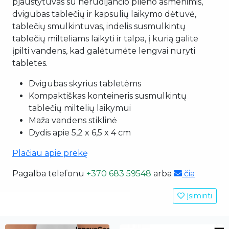
pjaustytuvas su nerūdijančio plieno ašmenimis,
dvigubas tablečių ir kapsulių laikymo dėtuvė,
tablečių smulkintuvas, indelis susmulkintų
tablečių milteliams laikyti ir talpa, į kurią galite
įpilti vandens, kad galėtumėte lengvai nuryti
tabletes.
Dvigubas skyrius tabletėms
Kompaktiškas konteineris susmulkintų
tablečių miltelių laikymui
Maža vandens stiklinė
Dydis apie 5,2 x 6,5 x 4 cm
Plačiau apie prekę
Pagalba telefonu
+370 683 59548
arba
čia
Įsiminti