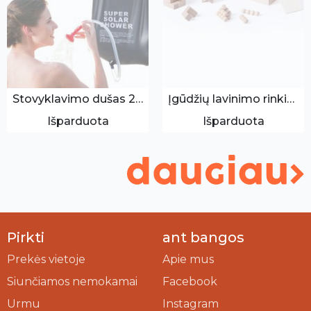
Stovyklavimo dušas 20L
Įgūdžių lavinimo rinkinys 3vnt.
Išparduota
Išparduota
Pirkti
ant bangos
Prekės vietoje
Apie mus
Siunčiamos nemokamai
Facebook
Urmu
Instagram