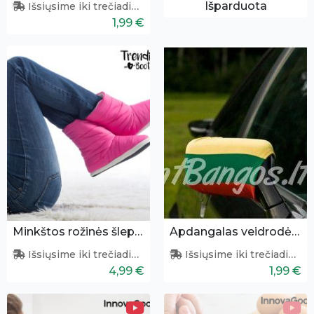
Išparduota
Išsiųsime iki trečiadienio
1,99 €
Minkštos rožinės šlepetės
Apdangalas veidrodėliui „Lietuva“
Išsiųsime iki trečiadienio
Išsiųsime iki trečiadienio
4,99 €
1,99 €