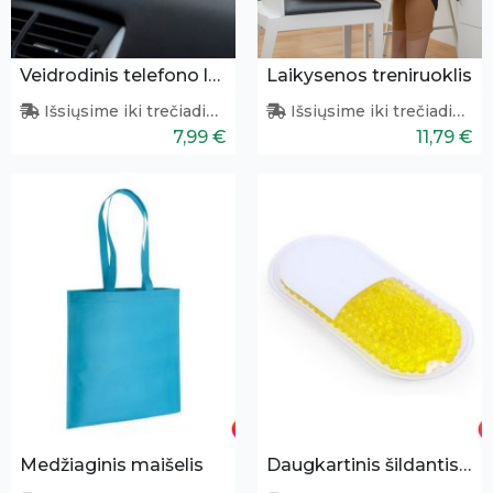
Veidrodinis telefono laikiklis
Laikysenos treniruoklis
Išsiųsime iki trečiadienio
Išsiųsime iki trečiadienio
7,99 €
11,79 €
Medžiaginis maišelis
Daugkartinis šildantis/šaldantis pleistras