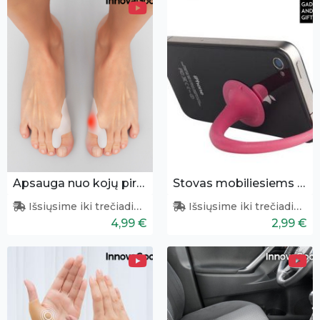
Apsauga nuo kojų pirštų nuospaudų 2vnt.
Stovas mobiliesiems - uodega
Išsiųsime iki trečiadienio
Išsiųsime iki trečiadienio
4,99 €
2,99 €