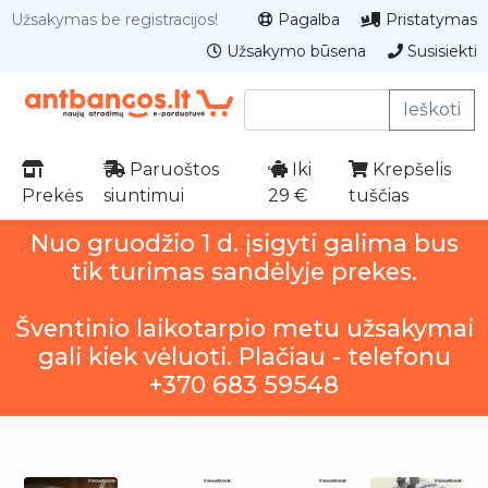
Užsakymas be registracijos!
Pagalba
Pristatymas
Užsakymo būsena
Susisiekti
Ieškoti
Paruoštos
Iki
Krepšelis
Prekės
siuntimui
29 €
tuščias
Nuo gruodžio 1 d. įsigyti galima bus
tik turimas sandėlyje prekes.
Šventinio laikotarpio metu užsakymai
gali kiek vėluoti. Plačiau - telefonu
+370 683 59548