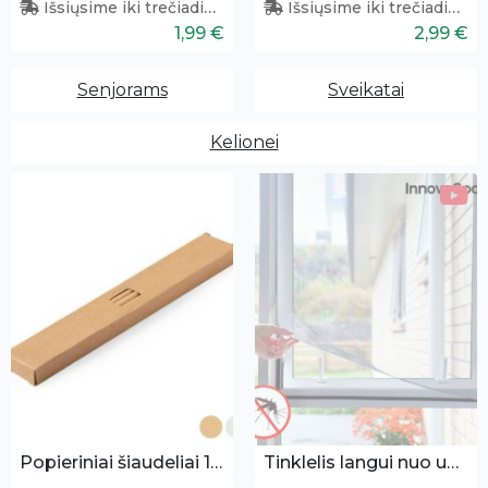
Išsiųsime iki trečiadienio
Išsiųsime iki trečiadienio
1,99 €
2,99 €
Senjorams
Sveikatai
Kelionei
Popieriniai šiaudeliai 10vnt.
Tinklelis langui nuo uodų