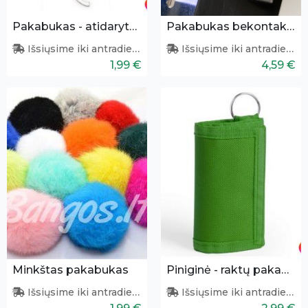
Pakabukas - atidarytuvas + šešiakampis atsuktuvas
Pakabukas bekontakčiam prisilietimui
Išsiųsime iki antradienio
Išsiųsime iki antradienio
1,99 €
4,59 €
Minkštas pakabukas
Piniginė - raktų pakabukas
Išsiųsime iki antradienio
Išsiųsime iki antradienio