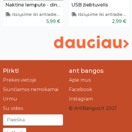
Naktinė lemputė - dinozauras
USB žiebtuvėlis
Išsiųsime iki antradienio
Išsiųsime iki antradienio
5,99 €
2,99 €
Pirkti
ant bangos
Prekės vietoje
Apie mus
Siunčiamos nemokamai
Facebook
Urmu
Instagram
Su video
© AntBangos.lt 2021