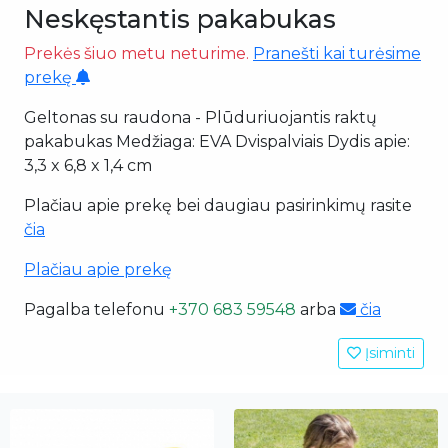
Neskęstantis pakabukas
Prekės šiuo metu neturime.
Pranešti kai turėsime
prekę
Geltonas su raudona - Plūduriuojantis raktų
pakabukas Medžiaga: EVA Dvispalviais Dydis apie:
3,3 x 6,8 x 1,4 cm
Plačiau apie prekę bei daugiau pasirinkimų rasite
čia
Plačiau apie prekę
Pagalba telefonu
+370 683 59548
arba
čia
Įsiminti