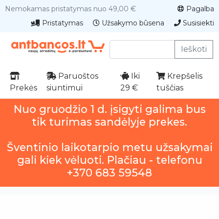
Nemokamas pristatymas nuo 49,00 €
Pagalba
Pristatymas
Užsakymo būsena
Susisiekti
Ieškoti
Paruoštos
Iki
Krepšelis
Prekės
siuntimui
29 €
tuščias
Nuo gruodžio 1 d. įsigyti galima bus
tik turimas sandėlyje prekes.
Šventinio laikotarpio metu užsakymai
gali kiek vėluoti. Plačiau - telefonu
+370 683 59548