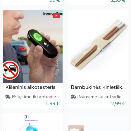
1,99 €
2,99 €
Kišeninis alkotesteris
Bambukinės Kinietiškos lazdelės
Išsiųsime iki antradienio
Išsiųsime iki antradienio
11,99 €
2,99 €