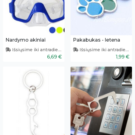
Nardymo akiniai
Pakabukas - letena
Išsiųsime iki antradienio
Išsiųsime iki antradienio
6,69 €
1,99 €