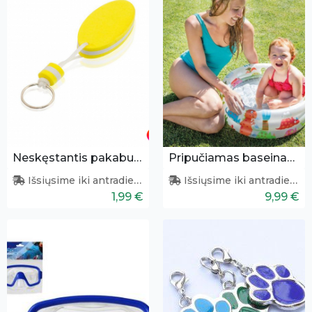
Neskęstantis pakabukas
Pripučiamas baseinas vaikams 61x22 cm
Išsiųsime iki antradienio
Išsiųsime iki antradienio
1,99 €
9,99 €