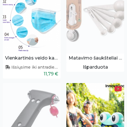
Vienkartinės veido kaukės 50 vnt.
Matavimo šaukšteliai 5vnt.
Išparduota
Išsiųsime iki antradienio
11,79 €