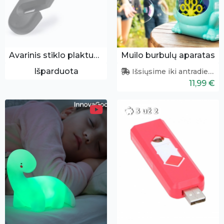
Avarinis stiklo plaktukas
Muilo burbulų aparatas
Išparduota
Išsiųsime iki antradienio
11,99 €
3 už 2