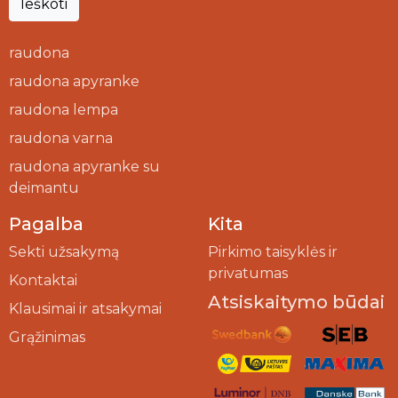
Ieškoti
raudona
raudona apyranke
raudona lempa
raudona varna
raudona apyranke su
deimantu
Pagalba
Kita
Sekti užsakymą
Pirkimo taisyklės ir
privatumas
Kontaktai
Atsiskaitymo būdai
Klausimai ir atsakymai
Grąžinimas