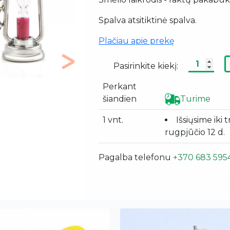
Spalva atsitiktinė spalva.
Plačiau apie prekę
Pasirinkite kiekį:
Next
Perkant
šiandien
Turime
1 vnt.
Išsiųsime iki 
rugpjūčio 12 d.
Pagalba telefonu
+370 683 595