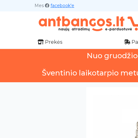
Mes
facebook'e
Prekės
Pa
Nuo gruodžio 1
Šventinio laikotarpio met