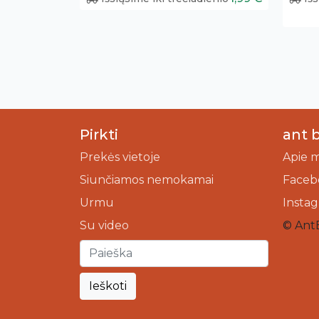
Pirkti
ant 
Prekės vietoje
Apie 
Siunčiamos nemokamai
Faceb
Urmu
Insta
Su video
© Ant
Ieškoti