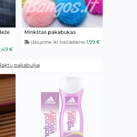
dežė
Minkštas pakabukas
1,99 €
Išsiųsime iki trečiadienio
3,49 €
Raktų pakabukai