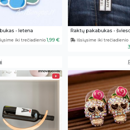
bukas - letena
Raktų pakabukas - švies
1,99 €
iųsime iki trečiadienio
Išsiųsime iki trečiadienio
i