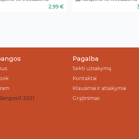
2,99 €
bangos
Pagalba
mus
Sekti užsakymą
ook
Kontaktai
gram
Klausimai ir atsakymai
Bangos.lt 2021
Grąžinimas