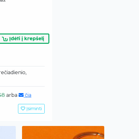
trečiadienio,
48
arba
čia
Įsiminti