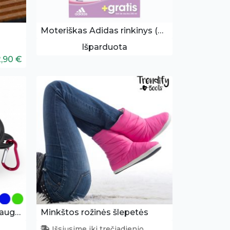
Moteriškas Adidas rinkinys (Eau De Toilette 50ml + Dušo želė 250ml)
Išparduota
2,90 €
Sulankstomas dubenėlis augintiniams
Minkštos rožinės šlepetės
Išsiųsime iki trečiadienio