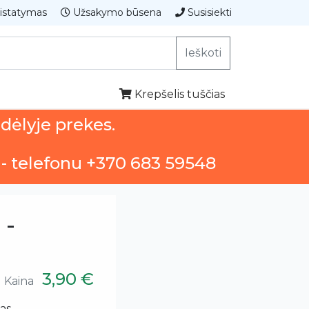
istatymas
Užsakymo būsena
Susisiekti
Ieškoti
Krepšelis tuščias
ndėlyje prekes.
 - telefonu +370 683 59548
 -
3,90 €
Kaina
as.