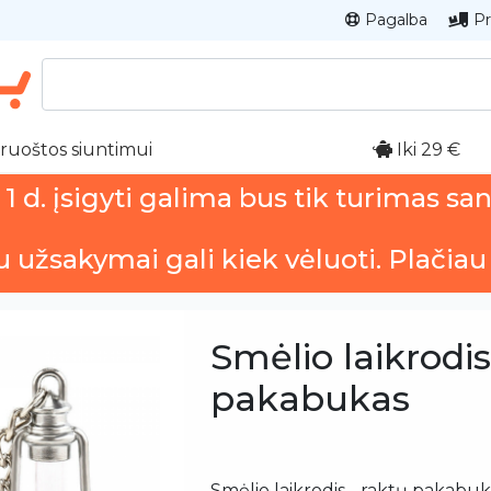
Pagalba
Pr
ruoštos siuntimui
Iki 29 €
 d. įsigyti galima bus tik turimas sa
u užsakymai gali kiek vėluoti. Plačiau
Smėlio laikrodis
pakabukas
Smėlio laikrodis - raktų pakabuk