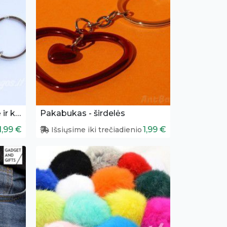
Meilės pakabukai - pelytė ir klaviatūra
Pakabukas - širdelės
1,99 €
1,99 €
Išsiųsime iki trečiadienio