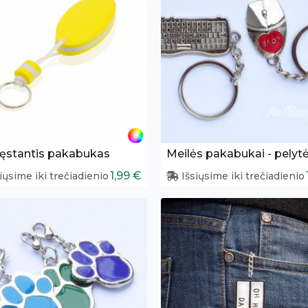
ęstantis pakabukas
1,99 €
iųsime iki trečiadienio
Išsiųsime iki trečiadienio