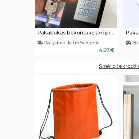
Pakabukas bekontakčiam prisilietimui
Paka
Išsiųsime iki trečiadienio
Išs
4,59 €
Smėlio laikrodžia