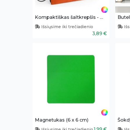
Kompaktiškas šaltkrepšis - maišelis
Butel
Išsiųsime iki trečiadienio
Išs
3,89 €
Magnetukas (6 x 6 cm)
Šokd
1,99 €
Išsiųsime iki trečiadienio
Išs