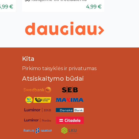
3,99 €
4,99 €
Kita
Pirkimo taisyklės ir privatumas
Atsiskaitymo būdai