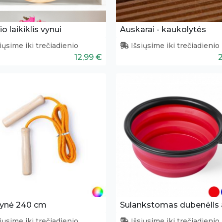
io laikiklis vynui
Auskarai - kaukolytės
iųsime iki trečiadienio
Išsiųsime iki trečiadienio
12,99 €
ynė 240 cm
iųsime iki trečiadienio
Išsiųsime iki trečiadienio