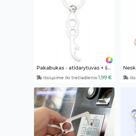
Pakabukas - atidarytuvas + šešiakampis atsuktuvas
Nesk
1,99 €
Išsiųsime iki trečiadienio
Išs