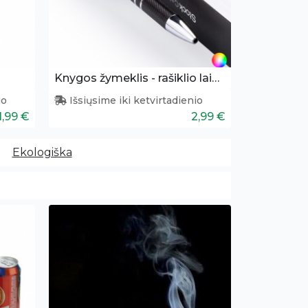
Knygos žymeklis - rašiklio laikiklis
io
Išsiųsime iki ketvirtadienio
1,99 €
2,99 €
Ekologiška