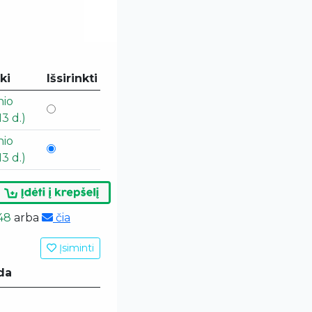
ki
Išsirinkti
nio
3 d.)
nio
3 d.)
48
arba
čia
Įsiminti
da