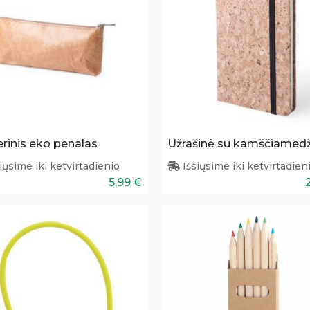
rinis eko penalas
iųsime iki ketvirtadienio
Išsiųsime iki ketvirtadien
5,99 €