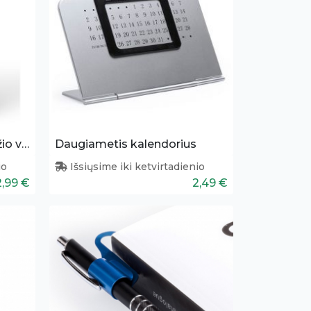
Užrašinė su kamščiamedžio viršeliu
Daugiametis kalendorius
io
Išsiųsime iki ketvirtadienio
2,99 €
2,49 €