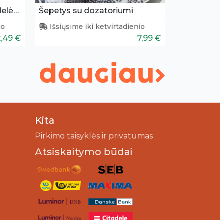
Puzlė spalvinimui su kreidelėmis
Šepetys su dozatoriumi
io
Išsiųsime iki ketvirtadienio
2,49 €
7,99 €
Kita
Pirkimo taisyklės ir privatumas
Atsiskaitymo būdai