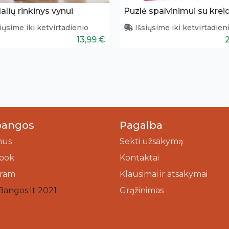
dalių rinkinys vynui
iųsime iki ketvirtadienio
Išsiųsime iki ketvirtadien
13,99 €
bangos
Pagalba
mus
Sekti užsakymą
ook
Kontaktai
gram
Klausimai ir atsakymai
Bangos.lt 2021
Grąžinimas