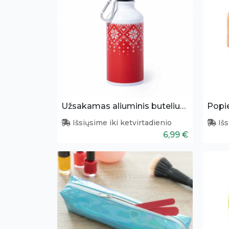
Užsakamas aliuminis buteliukas (400 ml)
Popie
Išsiųsime iki ketvirtadienio
Išs
6,99 €