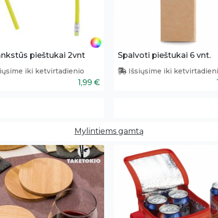
 lankstūs pieštukai 2vnt
Spalvoti pieštukai 6 vnt.
iųsime iki ketvirtadienio
Išsiųsime iki ketvirtadien
1,99 €
Mylintiems gamtą