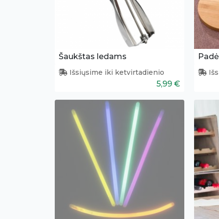
Šaukštas ledams
Padėk
Išsiųsime iki ketvirtadienio
Išs
5,99 €