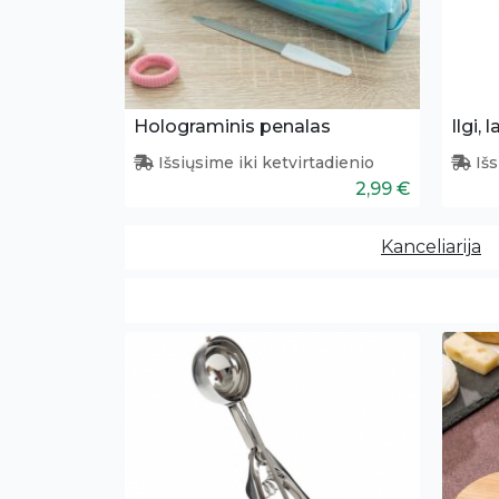
Holograminis penalas
Ilgi,
Išsiųsime iki ketvirtadienio
Išs
2,99 €
Kanceliarija