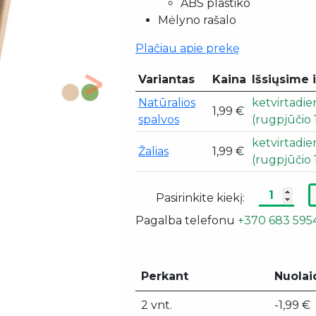
ABS plastiko
Mėlyno rašalo
Plačiau apie prekę
Variantas
Kaina
Išsiųsime i
Next
Natūralios
ketvirtadie
1,99 €
spalvos
(rugpjūčio 1
ketvirtadie
Žalias
1,99 €
(rugpjūčio 1
Pasirinkite kiekį:
Pagalba telefonu
+370 683 595
Perkant
Nuolai
2 vnt.
-1,99 €