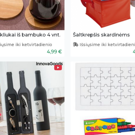
liukai iš bambuko 4 vnt.
Šaltkrepšis skardinėms
iųsime iki ketvirtadienio
Išsiųsime iki ketvirtadien
4,99 €