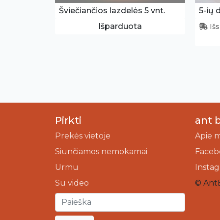
Šviečiančios lazdelės 5 vnt.
5-ių 
Išparduota
Išs
Pirkti
ant 
Prekės vietoje
Apie 
Siunčiamos nemokamai
Faceb
Urmu
Insta
Su video
© Ant