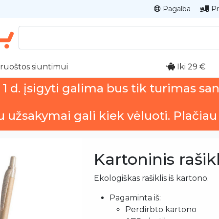
Pagalba
Pr
ruoštos siuntimui
Iki 29 €
 d. įsigyti galima bus tik turimas sa
u užsakymai gali kiek vėluoti. Plačiau
Kartoninis rašikl
Ekologiškas rašiklis iš kartono.
Pagaminta iš:
Perdirbto kartono