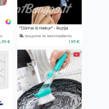
"Dūmai iš niekur" - iliuzija
io
Išsiųsime iki ketvirtadienio
4,99 €
1,99 €