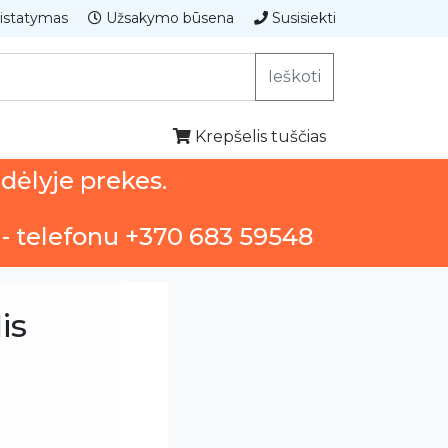
istatymas
Užsakymo būsena
Susisiekti
Ieškoti
Krepšelis tuščias
ndėlyje prekes.
 - telefonu +370 683 59548
is