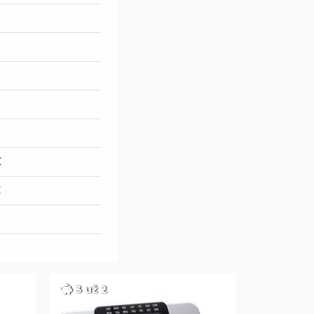
€
€
3 už 2