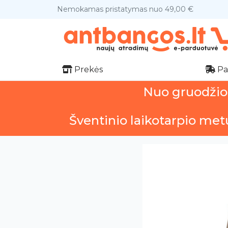
Nemokamas pristatymas nuo 49,00 €
Prekės
Pa
Nuo gruodžio 1
Šventinio laikotarpio met