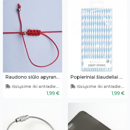
Raudono siūlo apyrankė
Popieriniai šiaudeliai 40vnt.
Išsiųsime iki antradienio
Išsiųsime iki antradienio
1,99 €
1,99 €