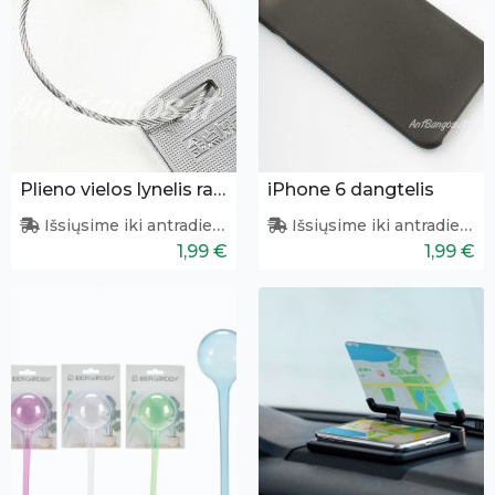
Plieno vielos lynelis raktams
iPhone 6 dangtelis
Išsiųsime iki antradienio
Išsiųsime iki antradienio
1,99 €
1,99 €