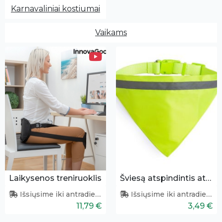
Karnavaliniai kostiumai
Vaikams
Laikysenos treniruoklis
Šviesą atspindintis atšvaitas šunims
Išsiųsime iki antradienio
Išsiųsime iki antradienio
11,79 €
3,49 €