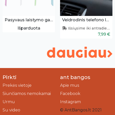
Pasyvaus laistymo gaubys
Veidrodinis telefono laikiklis
Išparduota
Išsiųsime iki antradienio
7,99 €
Pirkti
ant bangos
Prekės vietoje
Apie mus
Siunčiamos nemokamai
Facebook
Urmu
Instagram
Su video
© AntBangos.lt 2021