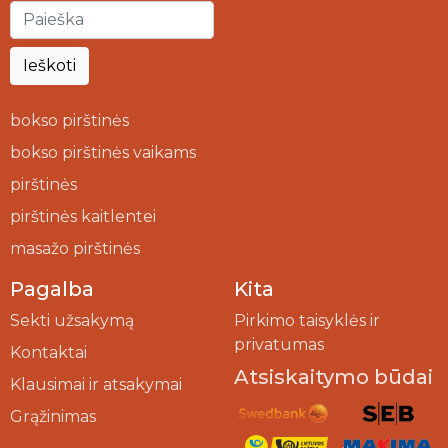
Ieškoti
bokso pirštinės
bokso pirštinės vaikams
pirštinės
pirštinės kaitlentei
masažo pirštinės
Pagalba
Kita
Sekti užsakymą
Pirkimo taisyklės ir
privatumas
Kontaktai
Atsiskaitymo būdai
Klausimai ir atsakymai
Grąžinimas