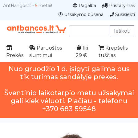
AntBangos.lt -
5
metai!
Pagalba
Pristatymas
Užsakymo būsena
Susisiekti
Ieškoti
Paruoštos
Iki
Krepšelis
Prekės
siuntimui
29 €
tuščias
Nuo gruodžio 1 d. įsigyti galima bus
tik turimas sandėlyje prekes.
Šventinio laikotarpio metu užsakymai
gali kiek vėluoti. Plačiau - telefonu
+370 683 59548