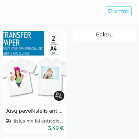
Įsiminti
Boksui
Jūsų paveikslėlis ant tekstilės
Išsiųsime iki antradienio
3,49 €