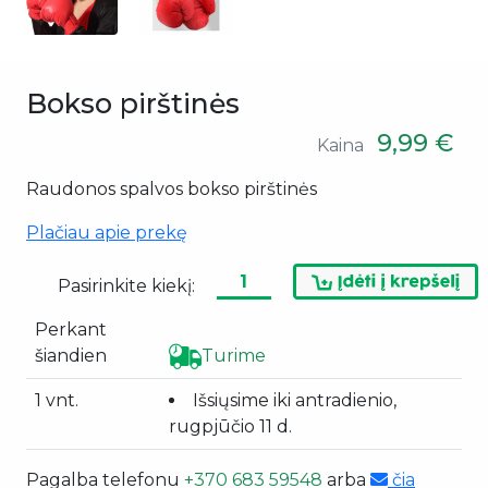
Bokso pirštinės
9,99 €
Kaina
Raudonos spalvos bokso pirštinės
Plačiau apie prekę
Pasirinkite kiekį:
Perkant
šiandien
Turime
1 vnt.
Išsiųsime iki antradienio,
rugpjūčio 11 d.
Pagalba telefonu
+370 683 59548
arba
čia