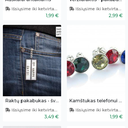
Auskarai antakiams
Veržliaraktis - pakabukas
Išsiųsime iki ketvirtadienio
Išsiųsime iki ketvirtadienio
1,99 €
2,99 €
Raktų pakabukas - šviesdežė
Kamštukas telefonui - apsauga nuo dulkių
Išsiųsime iki ketvirtadienio
Išsiųsime iki ketvirtadienio
3,49 €
1,99 €