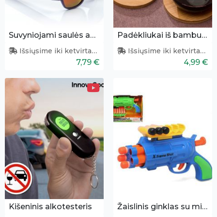
Suvyniojami saulės akiniai (violetiniai)
Padėkliukai iš bambuko 4 vnt.
Išsiųsime iki ketvirtadienio
Išsiųsime iki ketvirtadienio
7,79 €
4,99 €