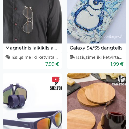
Magnetinis laikiklis akiniams
Galaxy S4/S5 dangtelis
Išsiųsime iki ketvirtadienio
Išsiųsime iki ketvirtadienio
7,99 €
1,99 €