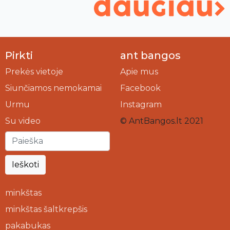
Pirkti
ant bangos
Prekės vietoje
Apie mus
Siunčiamos nemokamai
Facebook
Urmu
Instagram
Su video
© AntBangos.lt 2021
Ieškoti
minkštas
minkštas šaltkrepšis