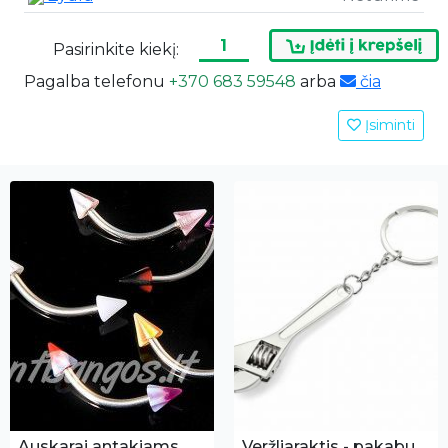
Žydra
Neturime
Pasirinkite kiekį:
Pagalba telefonu
+370 683 59548
arba
čia
Įsiminti