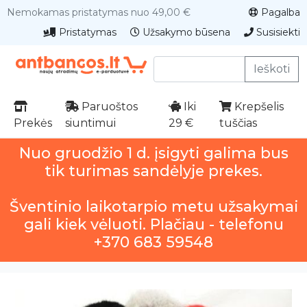
Nemokamas pristatymas nuo 49,00 €
Pagalba
Pristatymas
Užsakymo būsena
Susisiekti
Ieškoti
Paruoštos
Iki
Krepšelis
Prekės
siuntimui
29 €
tuščias
Nuo gruodžio 1 d. įsigyti galima bus
tik turimas sandėlyje prekes.
Šventinio laikotarpio metu užsakymai
gali kiek vėluoti. Plačiau - telefonu
+370 683 59548