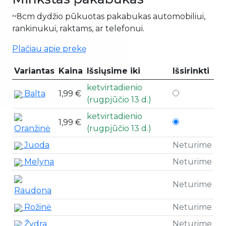
Minkštas pakabukas
~8cm dydžio pūkuotas pakabukas automobiliui,
rankinukui, raktams, ar telefonui.
Plačiau apie prekę
Variantas
Kaina
Išsiųsime iki
Išsirinkti
ketvirtadienio
Balta
1,99 €
(rugpjūčio 13 d.)
ketvirtadienio
1,99 €
Oranžinė
(rugpjūčio 13 d.)
Juoda
Neturime
Melyna
Neturime
Neturime
Raudona
Rožinė
Neturime