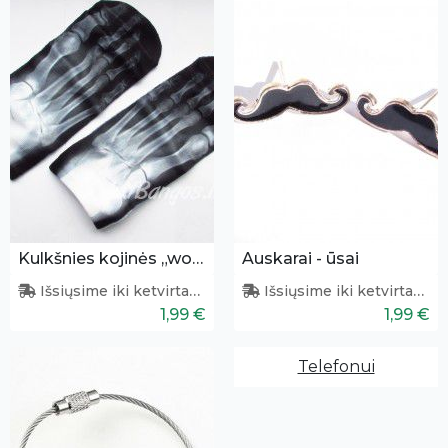
Kulkšnies kojinės „wow“
Auskarai - ūsai
Išsiųsime iki ketvirtadienio
Išsiųsime iki ketvirtadienio
1,99 €
1,99 €
Telefonui