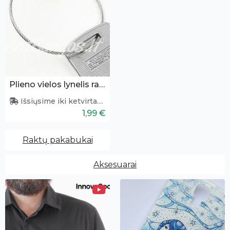
Plieno vielos lynelis raktams
Išsiųsime iki ketvirtadienio
1,99 €
Raktų pakabukai
Aksesuarai