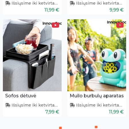
Kišeninis alkotesteris
Žaislinis ginklas su minkštomis kulkomis
Išsiųsime iki ketvirtadienio
Išsiųsime iki ketvirtadienio
11,99 €
9,99 €
Sofos dėtuvė
Muilo burbulų aparatas
Išsiųsime iki ketvirtadienio
Išsiųsime iki ketvirtadienio
7,99 €
11,99 €