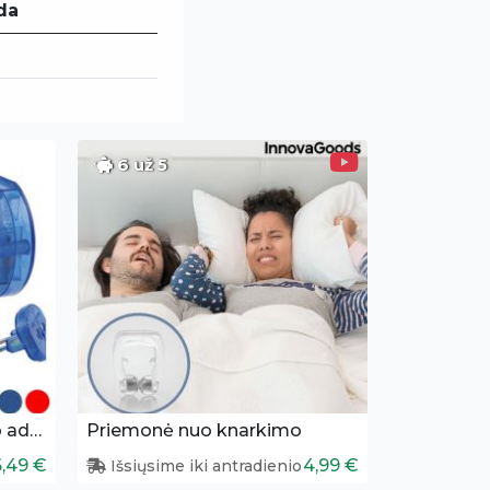
da
6 už 5
Universalus elektros lizdo adapteris
Priemonė nuo knarkimo
6,49 €
4,99 €
Išsiųsime iki antradienio