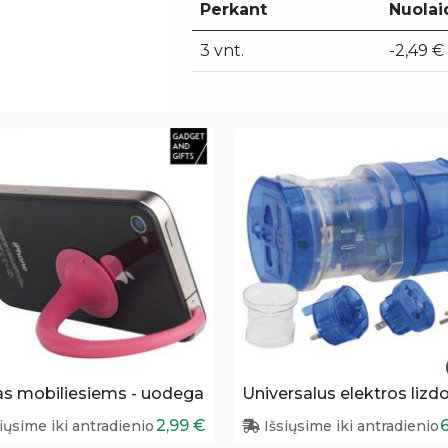
Perkant
Nuolai
3 vnt.
-2,49 €
as mobiliesiems - uodega
2,99 €
iųsime iki antradienio
Išsiųsime iki antradienio