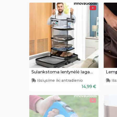
Sulankstoma lentynėlė lagaminui
Išsiųsime iki antradienio
Išs
14,99 €