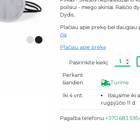
poilsiui - miego akiniai. Raiščio dyd
Dydis...
Plačiau apie prekę bei daugiau p
čia
Plačiau apie prekę
Pasirinkite kiekį:
Perkant
šiandien
Turime
Iki 4 vnt.
Išsiųsime iki 
rugpjūčio 11 d.
Pagalba telefonu
+370 683 595