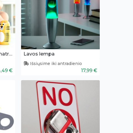
Gyvūnėlių komplektas - matrioškos figūrėlės
Lavos lempa
Išsiųsime iki antradienio
4,49 €
17,99 €