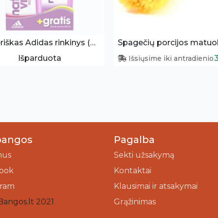
Moteriškas Adidas rinkinys (Eau De Toilette 50ml + Dušo želė 250ml)
Spagečių porcijos matuok
Išparduota
Išsiųsime iki antradienio
bangos
Pagalba
mus
Sekti užsakymą
ook
Kontaktai
gram
Klausimai ir atsakymai
Bangos.lt 2021
Grąžinimas