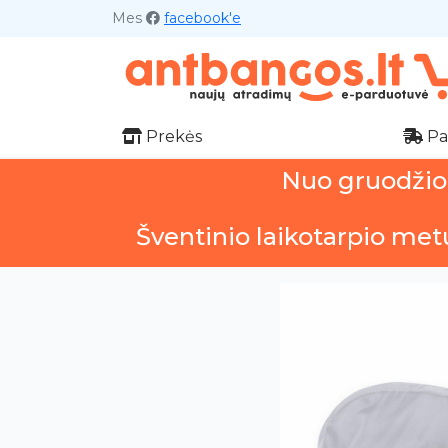
Mes
facebook'e
Prekės
Pa
Nuo gruodžio 1
Šventinio laikotarpio met