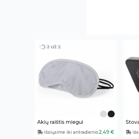
3 už 2
Akių raištis miegui
Stov
2,49 €
Išsiųsime iki antradienio
Išs