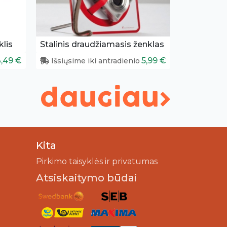
lis
Stalinis draudžiamasis ženklas
3,49 €
5,99 €
Išsiųsime iki antradienio
Kita
Pirkimo taisyklės ir privatumas
Atsiskaitymo būdai