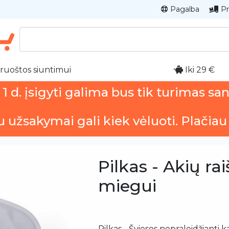
Pagalba
Pr
ruoštos siuntimui
Iki 29 €
 d. įsigyti galima bus tik turimas sa
u užsakymai gali kiek vėluoti. Plačiau
Pilkas - Akių rai
miegui
Pilkas - Šviesos nepraleidžianti 