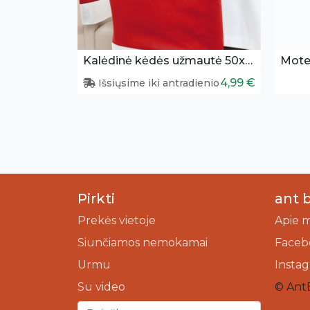
Kalėdinė kėdės užmautė 50x62cm
4,99 €
Išsiųsime iki antradienio
Pirkti
ant 
Prekės vietoje
Apie 
Siunčiamos nemokamai
Faceb
Urmu
Insta
Su video
© Ant