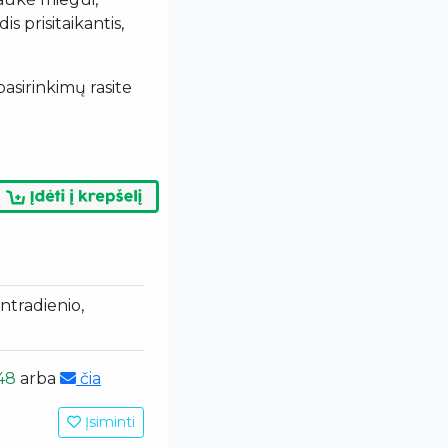
is prisitaikantis,
asirinkimų rasite
antradienio,
48
arba
čia
Įsiminti