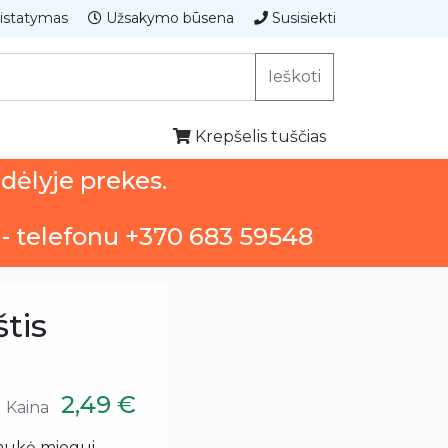
istatymas
Užsakymo būsena
Susisiekti
Ieškoti
Krepšelis tuščias
ndėlyje prekes.
 - telefonu +370 683 59548
štis
2,49 €
Kaina
kaukė miegui,