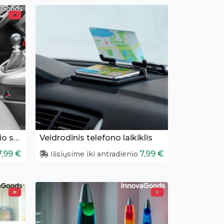
Daiktų dėtuvė automobilio salonui (2 vnt.)
Veidrodinis telefono laikiklis
7,99 €
7,99 €
Išsiųsime iki antradienio