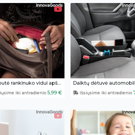
Lemputė rankinuko vidui apšviesti
5,99 €
iųsime iki antradienio
Išsiųsime iki antradienio