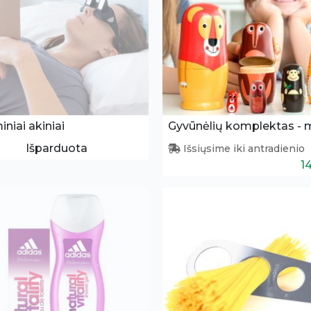
iniai akiniai
Išparduota
Išsiųsime iki antradienio
1