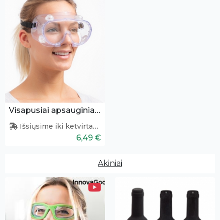
Visapusiai apsauginiai akiniai
Išsiųsime iki ketvirtadienio
6,49 €
Akiniai