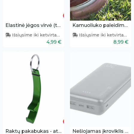
Elastinė jėgos virvė (treniruoklis)
Kamuoliuko paleidimo pompa
Išsiųsime iki ketvirtadienio
Išsiųsime iki ketvirtadienio
4,99 €
8,99 €
Raktų pakabukas - atidarytuvas
Nešiojamas įkroviklis 20000 mAh