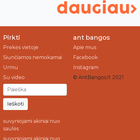
Pirkti
ant bangos
Prekės vietoje
Apie mus
Siunčiamos nemokamai
Facebook
Urmu
Instagram
Su video
© AntBangos.lt 2021
Ieškoti
suvyniojami akiniai nuo
saulės
suvyniojami akiniai nuo