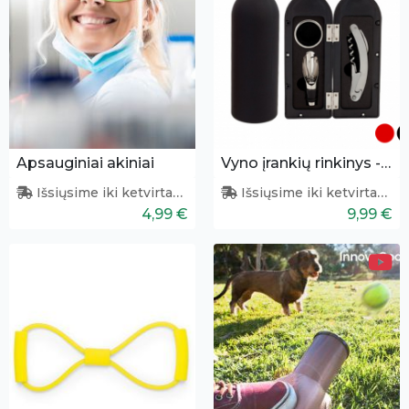
Apsauginiai akiniai
Vyno įrankių rinkinys - butelys
Išsiųsime iki ketvirtadienio
Išsiųsime iki ketvirtadienio
4,99 €
9,99 €