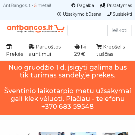
AntBangos.lt -
5
metai!
Pagalba
Pristatymas
Užsakymo būsena
Susisiekti
Ieškoti
Paruoštos
Iki
Krepšelis
Prekės
siuntimui
29 €
tuščias
Nuo gruodžio 1 d. įsigyti galima bus
tik turimas sandėlyje prekes.
Šventinio laikotarpio metu užsakymai
gali kiek vėluoti. Plačiau - telefonu
+370 683 59548