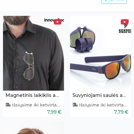
Magnetinis laikiklis akiniams
Suvyniojami saulės akiniai (violetiniai)
Išsiųsime iki ketvirtadienio
Išsiųsime iki ketvirtadienio
7,99 €
7,79 €