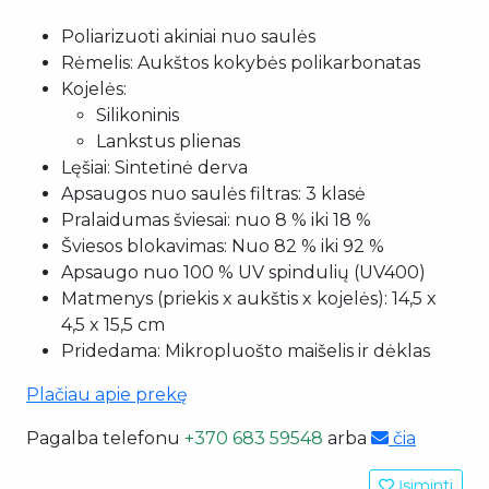
Poliarizuoti akiniai nuo saulės
Rėmelis: Aukštos kokybės polikarbonatas
Kojelės:
Silikoninis
Lankstus plienas
Lęšiai: Sintetinė derva
Apsaugos nuo saulės filtras: 3 klasė
Pralaidumas šviesai: nuo 8 % iki 18 %
Šviesos blokavimas: Nuo 82 % iki 92 %
Apsaugo nuo 100 % UV spindulių (UV400)
Matmenys (priekis x aukštis x kojelės): 14,5 x
4,5 x 15,5 cm
Pridedama: Mikropluošto maišelis ir dėklas
Plačiau apie prekę
Pagalba telefonu
+370 683 59548
arba
čia
Įsiminti