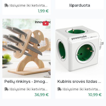
Išparduota
Išsiųsime iki ketvirtadienio
1,99 €
Peilių rinkinys - žmogeliukas
Kubinis srovės lizdas 1 į 5
Išsiųsime iki ketvirtadienio
Išsiųsime iki ketvirtadienio
36,99 €
10,99 €