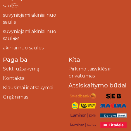
sauls
suvyniojami akiniai nuo
saul s
suvyniojami akiniai nuo
saul�s
akiniai nuo saules
Pagalba
Kita
Sekti užsakymą
Pirkimo taisyklės ir
privatumas
Kontaktai
Atsiskaitymo būdai
Klausimai ir atsakymai
Grąžinimas