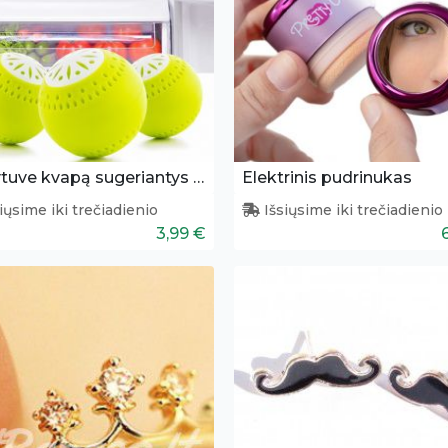
Šaldytuve kvapą sugeriantys kamuoliukai 3 vnt.
Elektrinis pudrinukas
iųsime iki trečiadienio
Išsiųsime iki trečiadienio
3,99 €