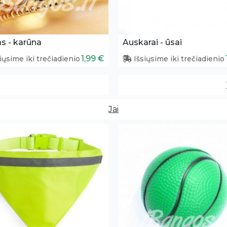
s - karūna
Auskarai - ūsai
1,99 €
iųsime iki trečiadienio
Išsiųsime iki trečiadienio
Jai