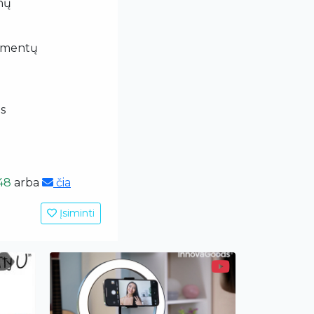
nų
kumentų
s
48
arba
čia
Įsiminti