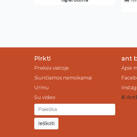
Pirkti
ant 
Prekės vietoje
Apie 
Siunčiamos nemokamai
Faceb
Urmu
Insta
Su video
© Ant
Ieškoti