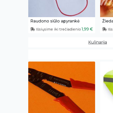
Raudono siūlo apyrankė
Žieda
1,99 €
Išsiųsime iki trečiadienio
Išs
Kulinarija