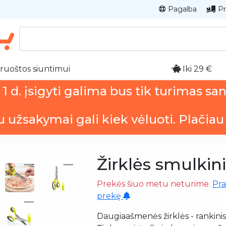
Pagalba
Pr
ruoštos siuntimui
Iki 29 €
 d. įsigyti galima bus tik turimas sa
u užsakymai gali kiek vėluoti. Plačiau
Žirklės smulkin
Prekės šiuo metu neturime.
Pra
prekę
Daugiaašmenės žirklės - rankini