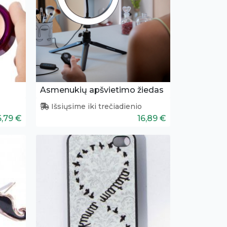
Asmenukių apšvietimo žiedas
Išsiųsime iki trečiadienio
6,79 €
16,89 €