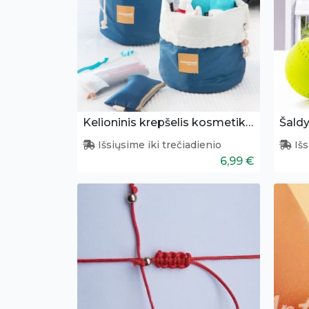
Kelioninis krepšelis kosmetikai
Išsiųsime iki trečiadienio
Išs
6,99 €