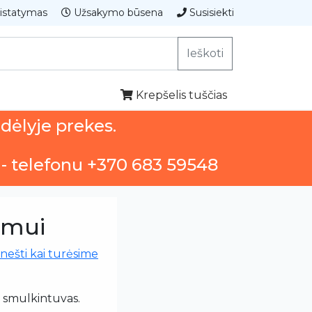
istatymas
Užsakymo būsena
Susisiekti
Ieškoti
Krepšelis tuščias
ndėlyje prekes.
 - telefonu +370 683 59548
imui
nešti kai turėsime
s smulkintuvas.