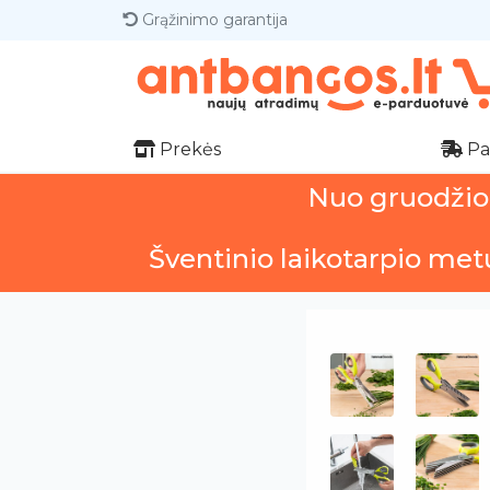
Grąžinimo garantija
Prekės
Pa
Nuo gruodžio 1
Šventinio laikotarpio met