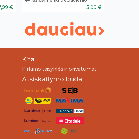
7,99 €
3,99 €
Kita
Pirkimo taisyklės ir privatumas
Atsiskaitymo būdai