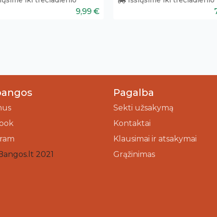
9,99 €
bangos
Pagalba
mus
Sekti užsakymą
ook
Kontaktai
gram
Klausimai ir atsakymai
Bangos.lt 2021
Grąžinimas