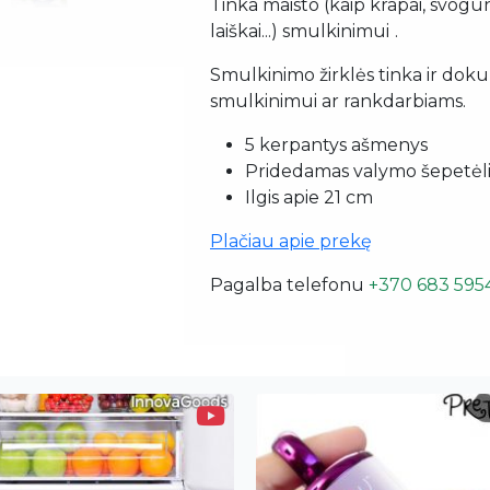
Tinka maisto (kaip krapai, svogū
laiškai...) smulkinimui
.
Smulkinimo žirklės tinka ir do
smulkinimui ar rankdarbiams.
5 kerpantys ašmenys
Pridedamas valymo šepetėli
Ilgis apie 21 cm
Plačiau apie prekę
Pagalba telefonu
+370 683 595