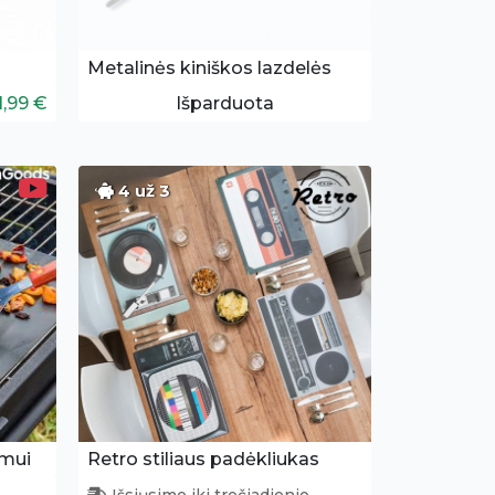
Metalinės kiniškos lazdelės
1,99 €
Išparduota
4 už 3
imui
Retro stiliaus padėkliukas
Išsiųsime iki trečiadienio