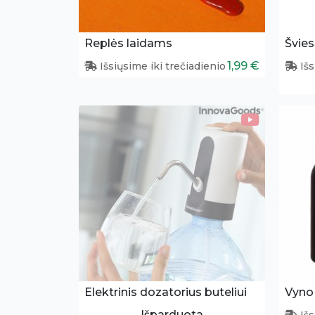
Replės laidams
1,99 €
Išsiųsime iki trečiadienio
Išs
Elektrinis dozatorius buteliui
Vyno 
Išparduota
Išs