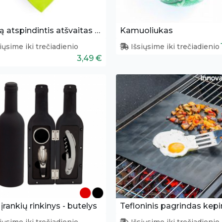
Šviesą atspindintis atšvaitas šunims
Kamuoliukas
iųsime iki trečiadienio
Išsiųsime iki trečiadienio
3,49 €
įrankių rinkinys - butelys
Tefloninis pagrindas kep
iųsime iki trečiadienio
Išsiųsime iki trečiadienio