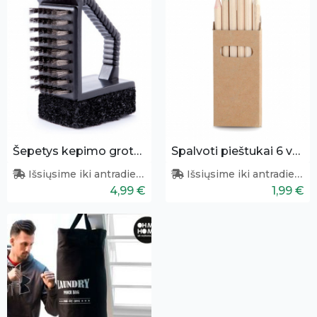
Šepetys kepimo grotelėms
Spalvoti pieštukai 6 vnt.
Išsiųsime iki antradienio
Išsiųsime iki antradienio
4,99 €
1,99 €