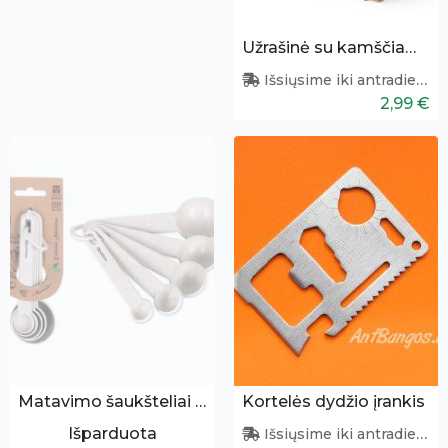
Užrašinė su kamščiamedžio viršeliu
Išsiųsime iki antradienio
2,99 €
Matavimo šaukšteliai 5vnt.
Kortelės dydžio įrankis
Išparduota
Išsiųsime iki antradienio