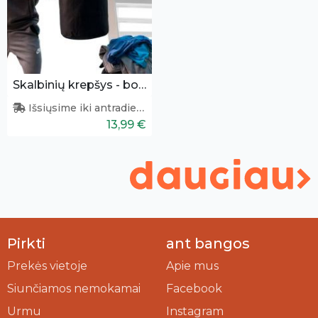
Skalbinių krepšys - bokso kriaušė
Išsiųsime iki antradienio
13,99 €
Pirkti
ant bangos
Prekės vietoje
Apie mus
Siunčiamos nemokamai
Facebook
Urmu
Instagram