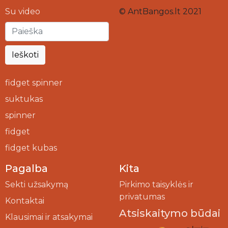
Su video
© AntBangos.lt 2021
Ieškoti
fidget spinner
suktukas
spinner
fidget
fidget kubas
Pagalba
Kita
Sekti užsakymą
Pirkimo taisyklės ir
privatumas
Kontaktai
Atsiskaitymo būdai
Klausimai ir atsakymai