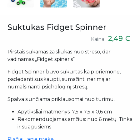
Suktukas Fidget Spinner
2,49 €
Kaina
Pirštais sukamas žaisliukas nuo streso, dar
vadinamas „Fidget spineris“.
Fidget Spinner būvo sukūrtas kaip priemonė,
padedanti susikaupti, sumažinti nerimą ar
numalšinanti psichologinį stresą.
Spalva siunčiama priklausomai nuo turimu.
Apytiksliai matmenys: 7,5 x 7,5 x 0,6 cm
Rekomenduojamas amžius: nuo 6 metų. Tinka
ir suagusiems
Plačiau apie prekę