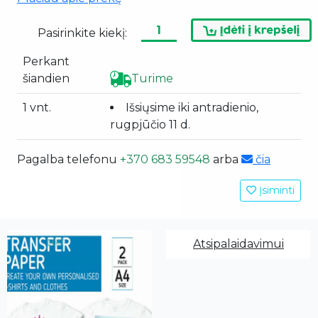
Pasirinkite kiekį:
Perkant
šiandien
Turime
1 vnt.
Išsiųsime iki antradienio,
rugpjūčio 11 d.
Pagalba telefonu
+370 683 59548
arba
čia
Įsiminti
Atsipalaidavimui