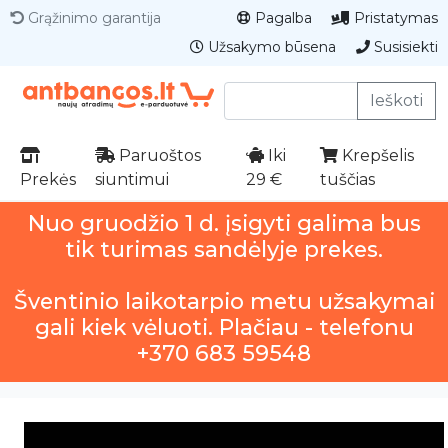
Grąžinimo garantija
Pagalba
Pristatymas
Užsakymo būsena
Susisiekti
Ieškoti
Paruoštos
Iki
Krepšelis
Prekės
siuntimui
29 €
tuščias
Nuo gruodžio 1 d. įsigyti galima bus
tik turimas sandėlyje prekes.
Šventinio laikotarpio metu užsakymai
gali kiek vėluoti. Plačiau - telefonu
+370 683 59548