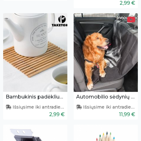
2,99 €
Bambukinis padėkliukas
Automobilio sėdynių užtiesalas gyvūnams
Išsiųsime iki antradienio
Išsiųsime iki antradienio
2,99 €
11,99 €