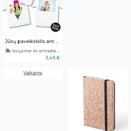
Jūsų paveikslėlis ant tekstilės
Išsiųsime iki antradienio
3,49 €
Vaikams