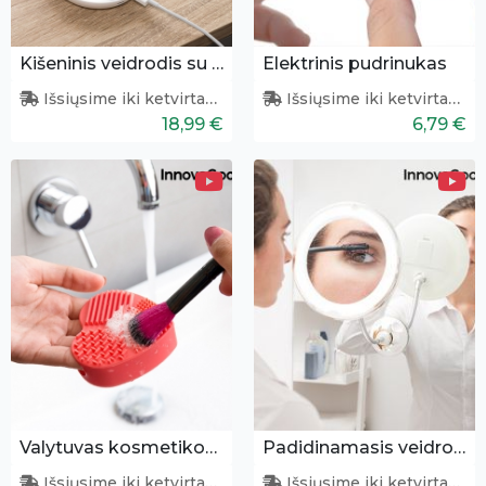
Kišeninis veidrodis su apšvietimu ir pakrovėju
Elektrinis pudrinukas
Išsiųsime iki ketvirtadienio
Išsiųsime iki ketvirtadienio
18,99 €
6,79 €
Valytuvas kosmetikos šepetėliams
Padidinamasis veidrodis su apšvietimu
Išsiųsime iki ketvirtadienio
Išsiųsime iki ketvirtadienio