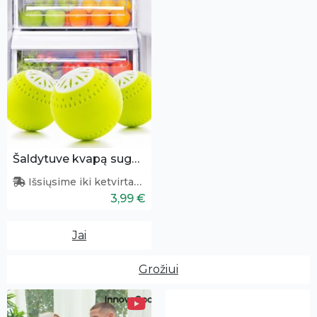
Šaldytuve kvapą sugeriantys kamuoliukai 3 vnt.
Išsiųsime iki ketvirtadienio
3,99 €
Jai
Grožiui