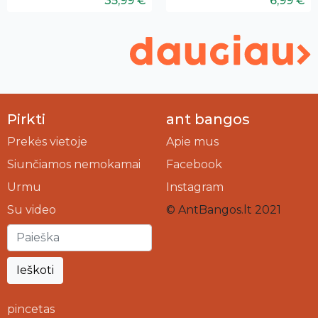
35,99 €
6,99 €
Pirkti
ant bangos
Prekės vietoje
Apie mus
Siunčiamos nemokamai
Facebook
Urmu
Instagram
Su video
© AntBangos.lt 2021
Ieškoti
pincetas