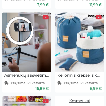
3,99 €
11,99 €
Asmenukių apšvietimo žiedas
Kelioninis krepšelis kosmetikai
Išsiųsime iki ketvirtadienio
Išsiųsime iki ketvirtadienio
16,89 €
6,99 €
Kosmetikai