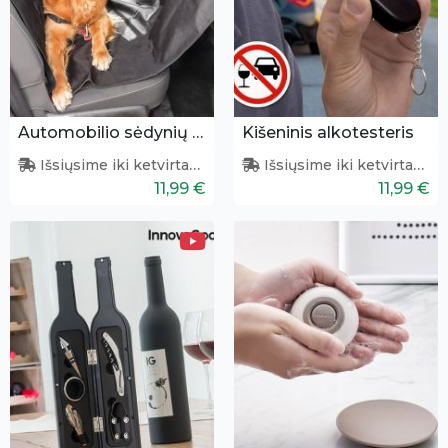
Automobilio sėdynių užtiesalas gyvūnams
Kišeninis alkotesteris
Išsiųsime iki ketvirtadienio
Išsiųsime iki ketvirtadienio
11,99 €
11,99 €