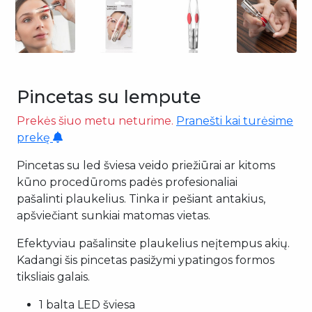
Pincetas su lempute
Prekės šiuo metu neturime.
Pranešti kai turėsime
prekę
Pincetas su led šviesa veido priežiūrai ar kitoms
kūno procedūroms padės profesionaliai
pašalinti plaukelius. Tinka ir pešiant antakius,
apšviečiant sunkiai matomas vietas.
Efektyviau pašalinsite plaukelius neįtempus akių.
Kadangi šis pincetas pasižymi ypatingos formos
tiksliais galais.
1 balta LED šviesa