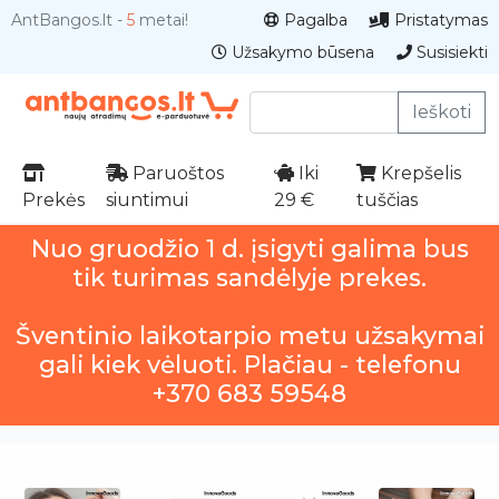
AntBangos.lt -
5
metai!
Pagalba
Pristatymas
Užsakymo būsena
Susisiekti
Ieškoti
Paruoštos
Iki
Krepšelis
Prekės
siuntimui
29 €
tuščias
Nuo gruodžio 1 d. įsigyti galima bus
tik turimas sandėlyje prekes.
Šventinio laikotarpio metu užsakymai
gali kiek vėluoti. Plačiau - telefonu
+370 683 59548