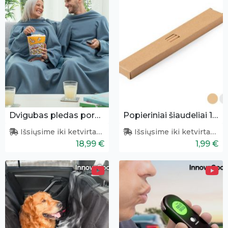
Dvigubas pledas poroms
Popieriniai šiaudeliai 10vnt.
Išsiųsime iki ketvirtadienio
Išsiųsime iki ketvirtadienio
18,99 €
1,99 €