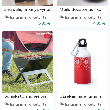
5-ių dalių rinkinys vynui
Muilo dozatorius - kapsulė
Išsiųsime iki ketvirtadienio
Išsiųsime iki ketvirtadienio
13,99 €
4,99 €
Sulankstoma, nešiojama kepsninė
Užsakamas aliuminis buteliukas (400 ml)
Išsiųsime iki ketvirtadienio
Išsiųsime iki ketvirtadienio