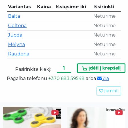
Variantas
Kaina
Išsiųsime iki
Išsirinkti
Balta
Neturime
Geltona
Neturime
Juoda
Neturime
Mėlyna
Neturime
Raudona
Neturime
Pasirinkite kiekį:
Pagalba telefonu
+370 683 59548
arba
čia
Įsiminti