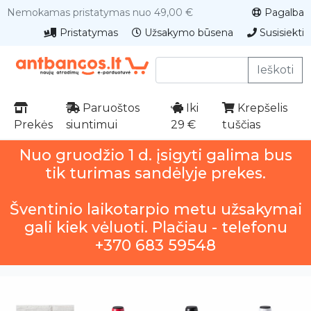
Nemokamas pristatymas nuo 49,00 €
Pagalba
Pristatymas
Užsakymo būsena
Susisiekti
Ieškoti
Paruoštos
Iki
Krepšelis
Prekės
siuntimui
29 €
tuščias
Nuo gruodžio 1 d. įsigyti galima bus
tik turimas sandėlyje prekes.
Šventinio laikotarpio metu užsakymai
gali kiek vėluoti. Plačiau - telefonu
+370 683 59548