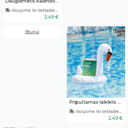
Daugiametis kalendorius
Išsiųsime iki šeštadienio
2,49 €
Biurui
Pripučiamas laikiklis skardinei
Išsiųsime iki šeštadienio
2,49 €