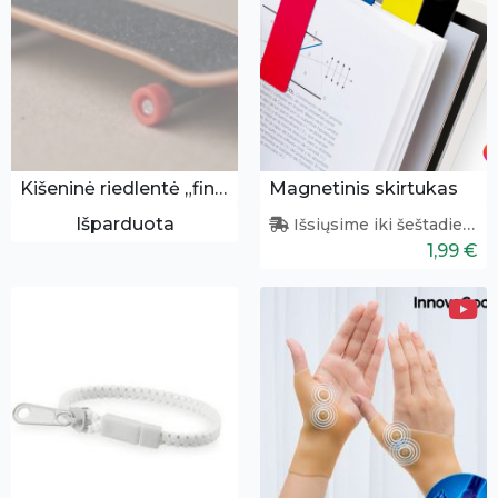
Kišeninė riedlentė „fingerboard“
Magnetinis skirtukas
Išparduota
Išsiųsime iki šeštadienio
1,99 €