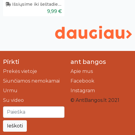
Išsiųsime iki šeštadienio
9,99 €
Pirkti
ant bangos
Prekės vietoje
Apie mus
Siunčiamos nemokamai
Facebook
Urmu
Instagram
Su video
© AntBangos.lt 2021
Ieškoti