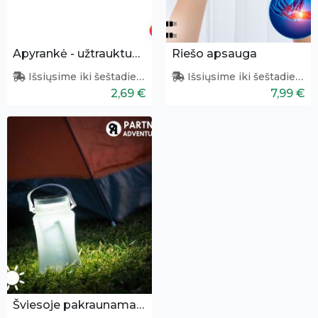
Apyrankė - užtrauktukas
Riešo apsauga
Išsiųsime iki šeštadienio
Išsiųsime iki šeštadienio
2,69 €
7,99 €
Šviesoje pakraunamas žibintas - buteliukas