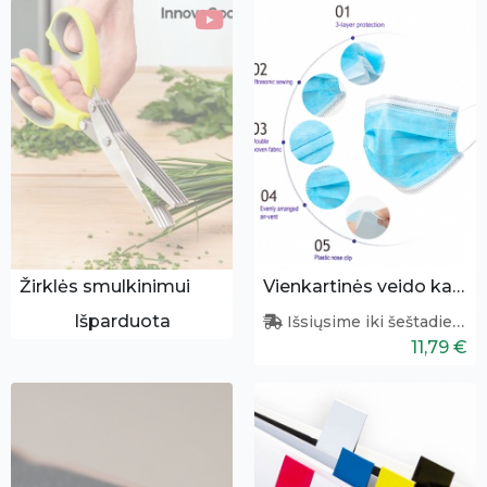
Žirklės smulkinimui
Vienkartinės veido kaukės 50 vnt.
Išparduota
Išsiųsime iki šeštadienio
11,79 €