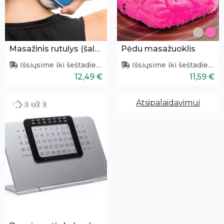
Masažinis rutulys (šaldantis)
Pėdu masažuoklis
Išsiųsime iki šeštadienio
Išsiųsime iki šeštadienio
12,49 €
11,59 €
Atsipalaidavimui
3 už 2