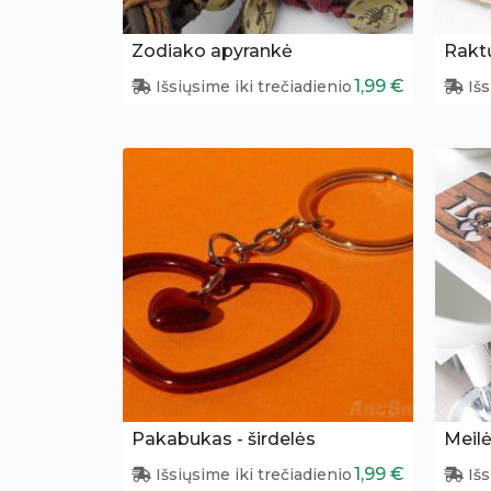
Zodiako apyrankė
Rakt
1,99 €
Išsiųsime iki trečiadienio
Išs
Pakabukas - širdelės
Meilė
1,99 €
Išsiųsime iki trečiadienio
Išs