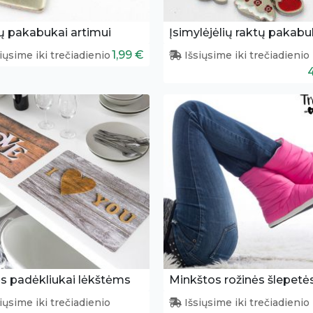
ų pakabukai artimui
1,99 €
iųsime iki trečiadienio
Išsiųsime iki trečiadienio
s padėkliukai lėkštėms
Minkštos rožinės šlepetė
iųsime iki trečiadienio
Išsiųsime iki trečiadienio