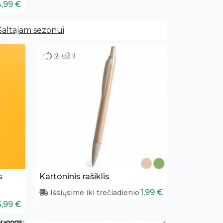
4,99 €
Šaltajam sezonui
2 už 1
s
Kartoninis rašiklis
1,99 €
Išsiųsime iki trečiadienio
3,99 €