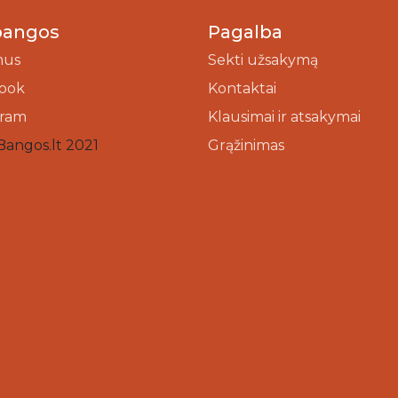
bangos
Pagalba
mus
Sekti užsakymą
ook
Kontaktai
gram
Klausimai ir atsakymai
Bangos.lt 2021
Grąžinimas