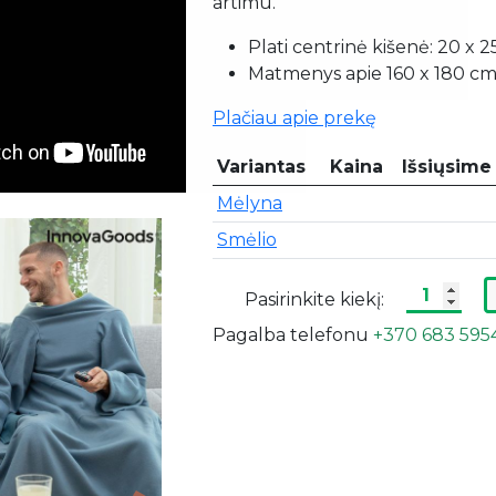
artimu.
Plati centrinė kišenė: 20 x 
Matmenys apie 160 x 180 c
Plačiau apie prekę
Variantas
Kaina
Išsiųsime 
Mėlyna
Smėlio
Pasirinkite kiekį:
Pagalba telefonu
+370 683 595