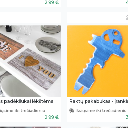
2,99 €
s padėkliukai lėkštėms
Raktų pakabukas - įranki
iųsime iki trečiadienio
Išsiųsime iki trečiadienio
2,99 €