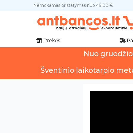
Nemokamas pristatymas nuo 49,00 €
Prekės
Pa
Nuo gruodžio 1
Šventinio laikotarpio met