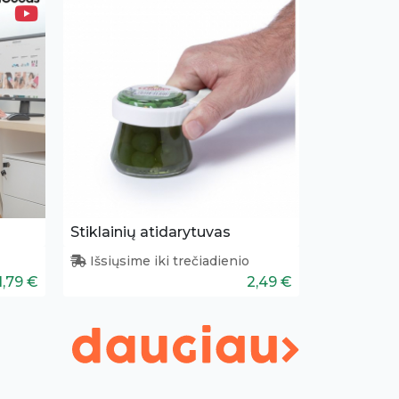
Stiklainių atidarytuvas
Išsiųsime iki trečiadienio
1,79 €
2,49 €