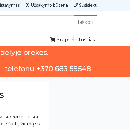
istatymas
Užsakymo būsena
Susisiekti
Ieškoti
Krepšelis tuščias
ndėlyje prekes.
 - telefonu +370 683 59548
s
rankovėmis, tinka
muose šaltą žiemą su