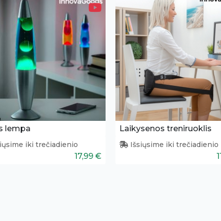
s lempa
Laikysenos treniruoklis
iųsime iki trečiadienio
Išsiųsime iki trečiadienio
17,99 €
1