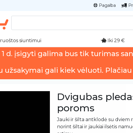
Pagalba
Pr
ruoštos siuntimui
Iki 29 €
 d. įsigyti galima bus tik turimas sa
u užsakymai gali kiek vėluoti. Plačiau
Dvigubas pleda
poroms
Jauki ir šilta antklodė su dviem 
norint šiltai ir jaukiai ilsėtis na