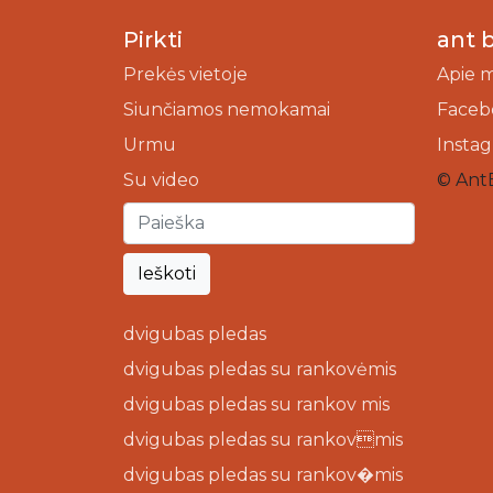
Pirkti
ant 
Prekės vietoje
Apie 
Siunčiamos nemokamai
Faceb
Urmu
Insta
Su video
© Ant
Ieškoti
dvigubas pledas
dvigubas pledas su rankovėmis
dvigubas pledas su rankov mis
dvigubas pledas su rankovmis
dvigubas pledas su rankov�mis