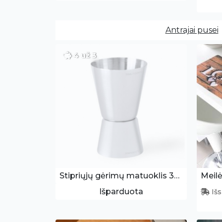
Antrajai pusei
4 už 3
Stipriųjų gėrimų matuoklis 30ml - menzūrėlė
Meilė
Išparduota
Išs