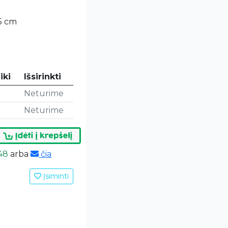
25 cm
m
iki
Išsirinkti
Neturime
Neturime
48
arba
čia
Įsiminti