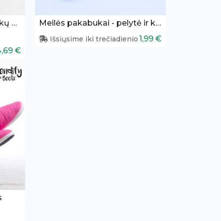
Įsimylėjėlių raktų pakabukų pora
Meilės pakabukai - pelytė ir klaviatūra
1,99 €
Išsiųsime iki trečiadienio
4,69 €
s