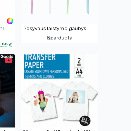
ml
Pasyvaus laistymo gaubys
Išparduota
2,99 €