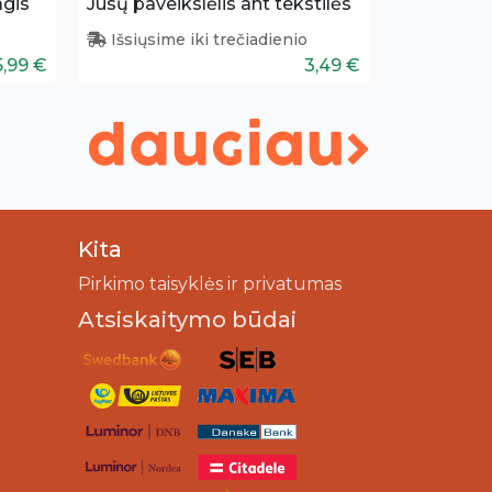
agis
Jūsų paveikslėlis ant tekstilės
Išsiųsime iki trečiadienio
5,99 €
3,49 €
Kita
Pirkimo taisyklės ir privatumas
Atsiskaitymo būdai