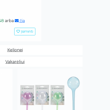
48
arba
čia
Įsiminti
Kelionei
Vakarėliui