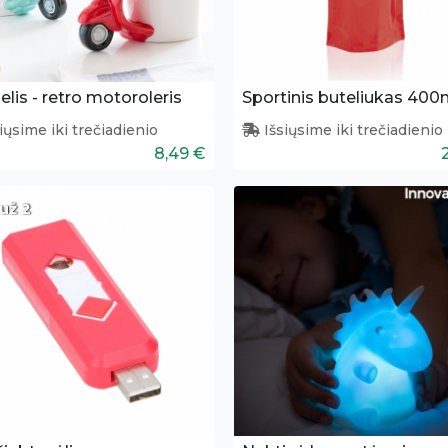
lis - retro motoroleris
Sportinis buteliukas 400
iųsime iki trečiadienio
Išsiųsime iki trečiadienio
8,49 €
už 2