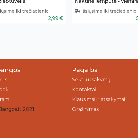
iebtuvėlis
Naktinė lemputė - vienar
iųsime iki trečiadienio
Išsiųsime iki trečiadienio
2,99 €
bangos
Pagalba
mus
Sekti užsakymą
ook
Kontaktai
gram
Klausimai ir atsakymai
Bangos.lt 2021
Grąžinimas