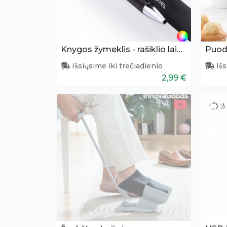
Knygos žymeklis - rašiklio laikiklis
Puode
Išsiųsime iki trečiadienio
Išs
2,99 €
3 