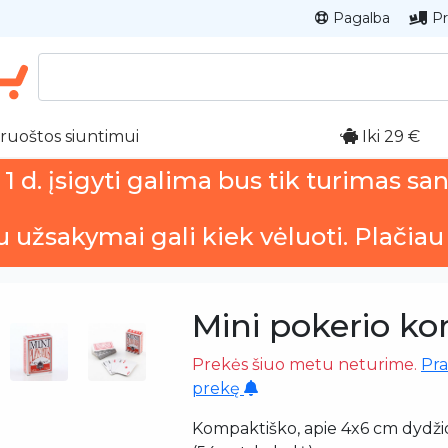
Pagalba
Pr
ruoštos siuntimui
Iki 29 €
 d. įsigyti galima bus tik turimas sa
u užsakymai gali kiek vėluoti. Plačiau
Mini pokerio ko
Prekės šiuo metu neturime.
Pra
prekę
Kompaktiško, apie 4x6 cm dydžio