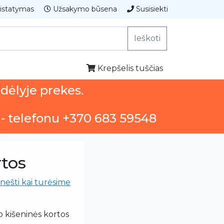
istatymas
Užsakymo būsena
Susisiekti
Ieškoti
Krepšelis tuščias
ndėlyje prekes.
 - telefonu +370 683 59548
rtos
nešti kai turėsime
 kišeninės kortos