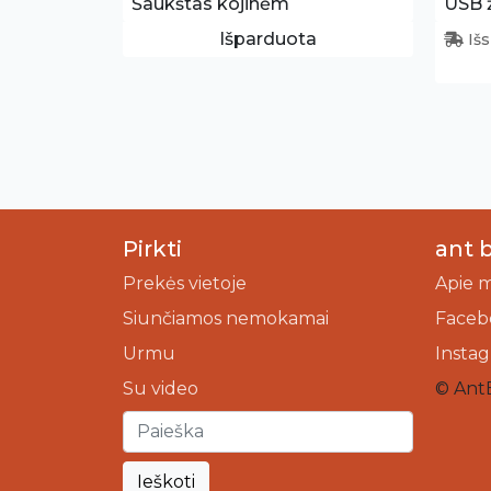
Šaukštas kojinėm
USB ž
Išparduota
Išs
Pirkti
ant 
Prekės vietoje
Apie 
Siunčiamos nemokamai
Faceb
Urmu
Insta
Su video
© Ant
Ieškoti