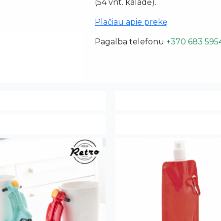
(54 vnt. kaladė).
Plačiau apie prekę
Pagalba telefonu
+370 683 595