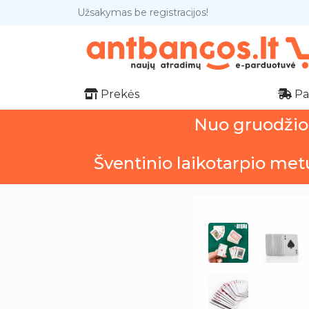
Užsakymas be registracijos!
Prekės
Pa
Nuo gruodžio 1
Šventinio laikotarpio met