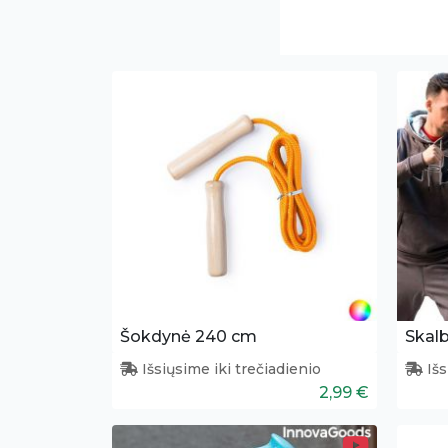
Šokdynė 240 cm
Išsiųsime iki trečiadienio
Išs
2,99 €