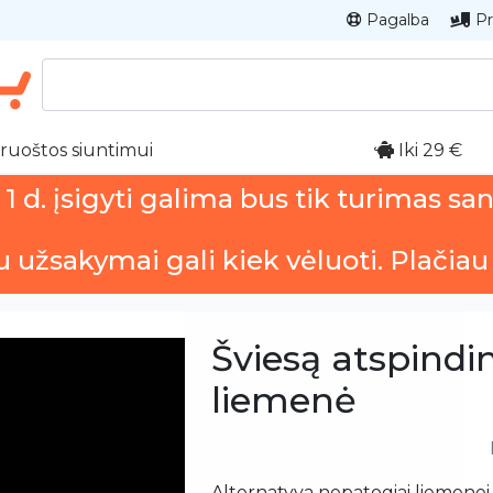
Pagalba
Pr
ruoštos siuntimui
Iki 29 €
 d. įsigyti galima bus tik turimas sa
u užsakymai gali kiek vėluoti. Plačiau
Šviesą atspindin
liemenė
Alternatyva nepatogiai liemenei.