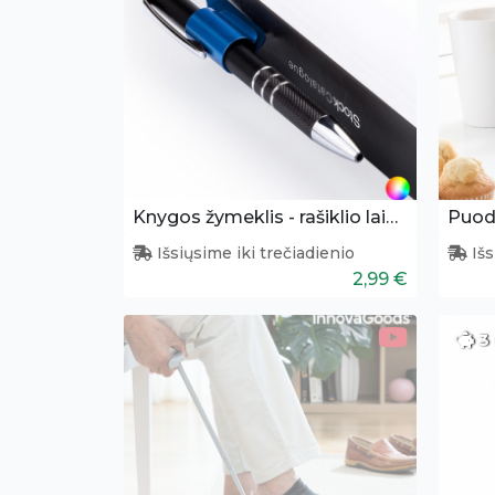
Knygos žymeklis - rašiklio laikiklis
Puode
Išsiųsime iki trečiadienio
Išs
2,99 €
3 