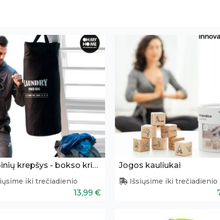
Skalbinių krepšys - bokso kriaušė
Jogos kauliukai
iųsime iki trečiadienio
Išsiųsime iki trečiadienio
13,99 €