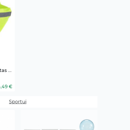
Šviesą atspindintis atšvaitas šunims
3,49 €
Sportui