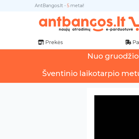
AntBangos.lt -
5
metai!
Prekės
Pa
Nuo gruodžio 1
Šventinio laikotarpio met