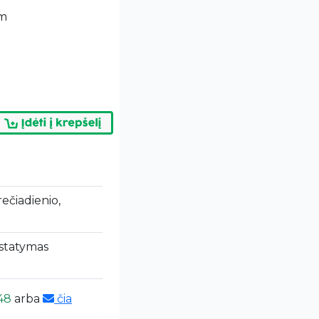
cm
trečiadienio,
statymas
48
arba
čia