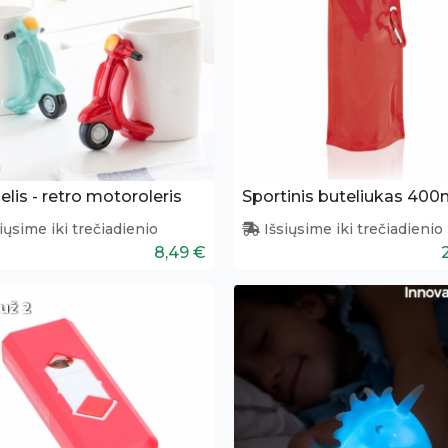
lis - retro motoroleris
Sportinis buteliukas 400
iųsime iki trečiadienio
Išsiųsime iki trečiadienio
8,49 €
už 2