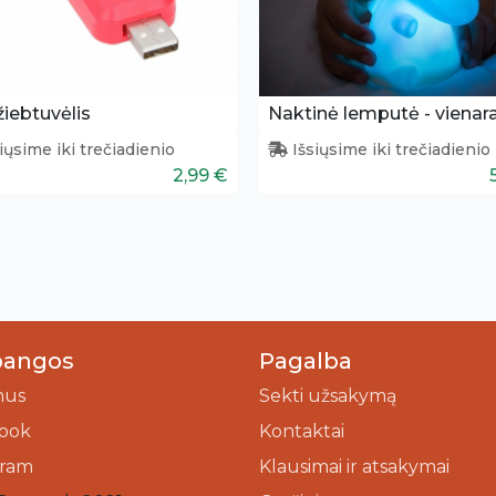
iebtuvėlis
Naktinė lemputė - vienar
iųsime iki trečiadienio
Išsiųsime iki trečiadienio
2,99 €
bangos
Pagalba
mus
Sekti užsakymą
ook
Kontaktai
gram
Klausimai ir atsakymai