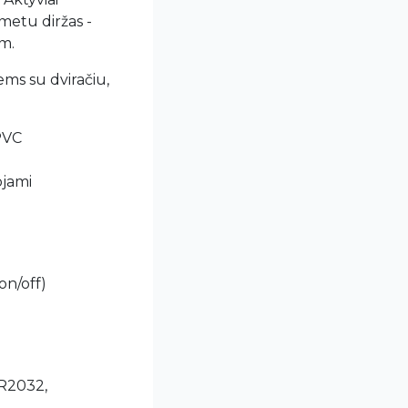
 metu diržas -
am.
ems su dviračiu,
 PVC
ojami
on/off)
CR2032,