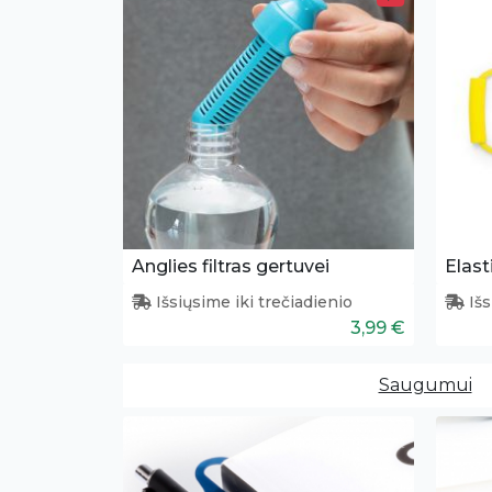
Anglies filtras gertuvei
Išsiųsime iki trečiadienio
Išs
3,99 €
Saugumui