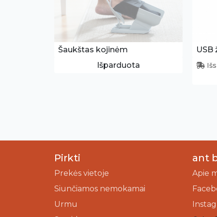
Šaukštas kojinėm
USB ž
Išparduota
Išs
Pirkti
ant 
Prekės vietoje
Apie 
Siunčiamos nemokamai
Faceb
Urmu
Insta