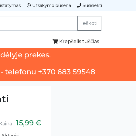
istatymas
Užsakymo būsena
Susisiekti
Ieškoti
Krepšelis tuščias
ndėlyje prekes.
 - telefonu +370 683 59548
ti
15,99 €
Kaina
 Aktyviai