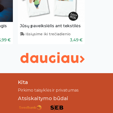
agis
Jūsų paveikslėlis ant tekstilės
Išsiųsime iki trečiadienio
5,99 €
3,49 €
Kita
Pirkimo taisyklės ir privatumas
Atsiskaitymo būdai