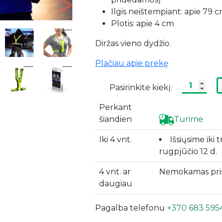
Next
Ilgis neištempiant: apie 79 
Plotis: apie 4 cm
Diržas vieno dydžio.
Plačiau apie prekę
Pasirinkite kiekį:
Perkant
šiandien
Turime
Iki 4 vnt.
Išsiųsime iki 
rugpjūčio 12 d.
4 vnt. ar
Nemokamas pri
daugiau
Pagalba telefonu
+370 683 595