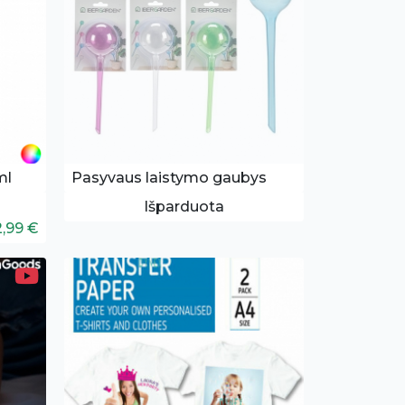
ml
Pasyvaus laistymo gaubys
Išparduota
2,99 €