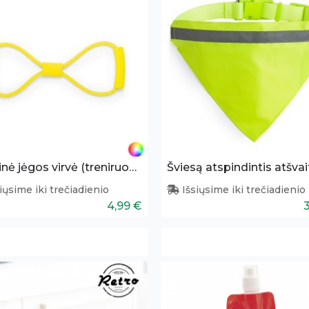
Elastinė jėgos virvė (treniruoklis)
iųsime iki trečiadienio
Išsiųsime iki trečiadienio
4,99 €