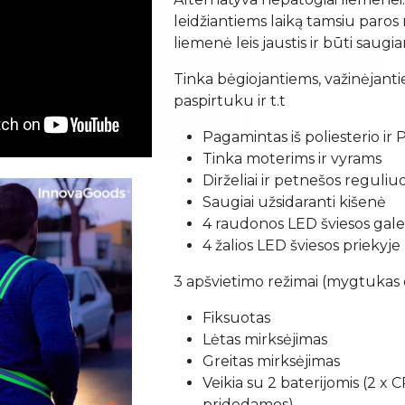
leidžiantiems laiką tamsiu paros
liemenė leis jaustis ir būti saugi
Tinka bėgiojantiems, važinėjanti
paspirtuku ir t.t
Pagamintas iš poliesterio ir
Tinka moterims ir vyrams
Dirželiai ir petnešos reguliu
Saugiai užsidaranti kišenė
4 raudonos LED šviesos gale
4 žalios LED šviesos priekyje
3 apšvietimo režimai (mygtukas 
Fiksuotas
Lėtas mirksėjimas
Greitas mirksėjimas
Veikia su 2 baterijomis (2 x 
pridedamos)