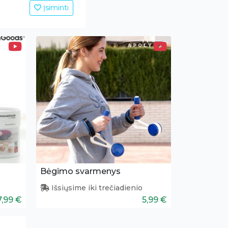
Įsiminti
Bėgimo svarmenys
Išsiųsime iki trečiadienio
7,99 €
5,99 €