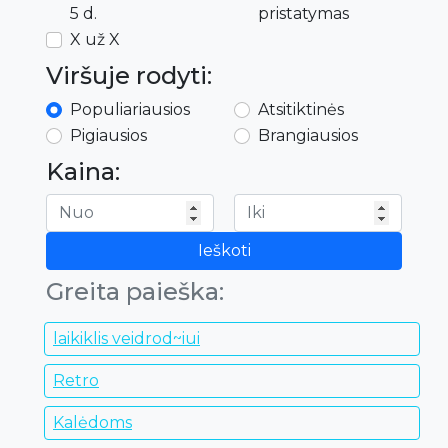
5 d.
pristatymas
X už X
Viršuje rodyti:
Populiariausios
Atsitiktinės
Pigiausios
Brangiausios
Kaina:
Ieškoti
Greita paieška:
laikiklis veidrod~iui
Retro
Kalėdoms