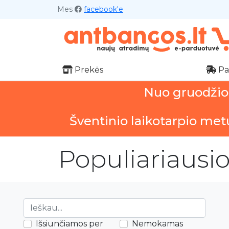
Mes
facebook'e
Prekės
Pa
Nuo gruodžio 1
Šventinio laikotarpio met
Populiariausi
Išsiunčiamos per
Nemokamas