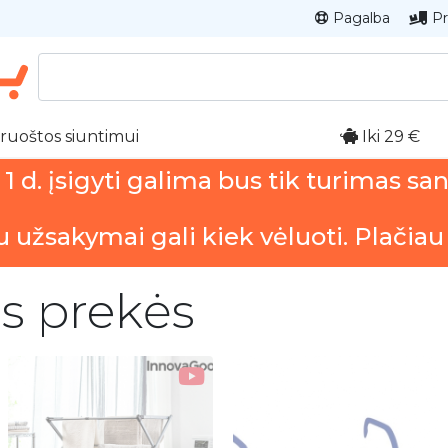
Pagalba
Pr
ruoštos siuntimui
Iki 29 €
 d. įsigyti galima bus tik turimas sa
u užsakymai gali kiek vėluoti. Plačiau
os prekės