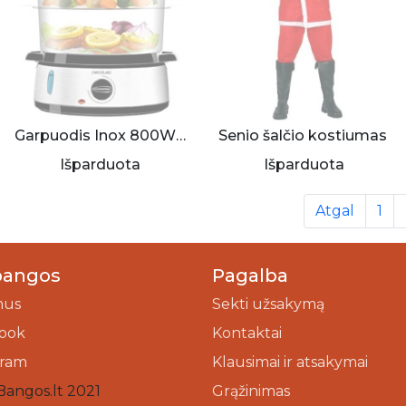
Garpuodis Inox 800W 9L
Senio šalčio kostiumas
Išparduota
Išparduota
Atgal
1
bangos
Pagalba
mus
Sekti užsakymą
ook
Kontaktai
gram
Klausimai ir atsakymai
Bangos.lt 2021
Grąžinimas