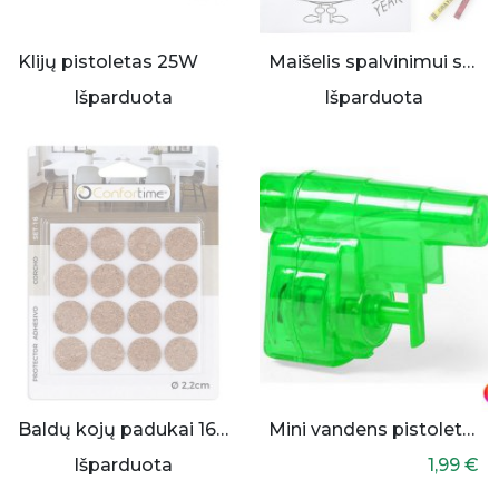
Klijų pistoletas 25W
Maišelis spalvinimui su kreidelėmis
Išparduota
Išparduota
Baldų kojų padukai 16vnt.
Mini vandens pistoletas
Išparduota
1,99 €