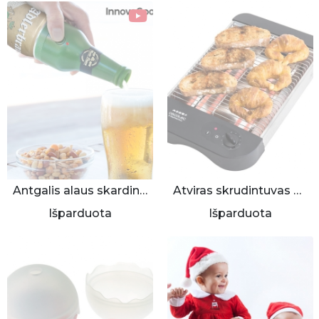
Antgalis alaus skardinėms (ultragarsinis)
Atviras skrudintuvas 900W
Išparduota
Išparduota