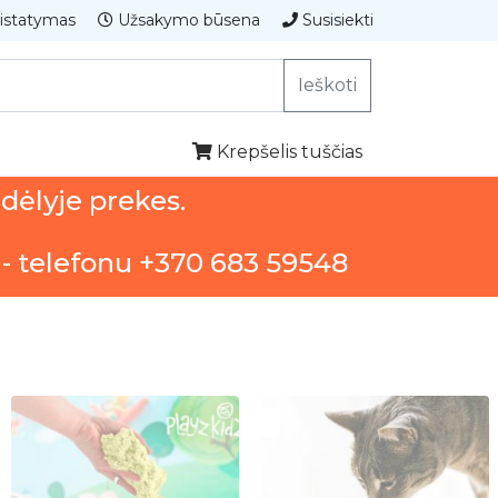
istatymas
Užsakymo būsena
Susisiekti
Ieškoti
Krepšelis tuščias
ndėlyje prekes.
 - telefonu +370 683 59548