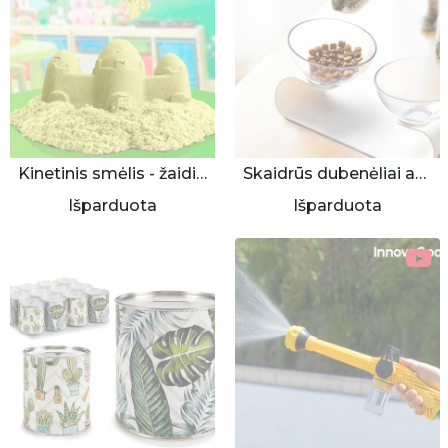
Kinetinis smėlis - žaidimas vaikams
Skaidrūs dubenėliai augintiniui
Išparduota
Išparduota