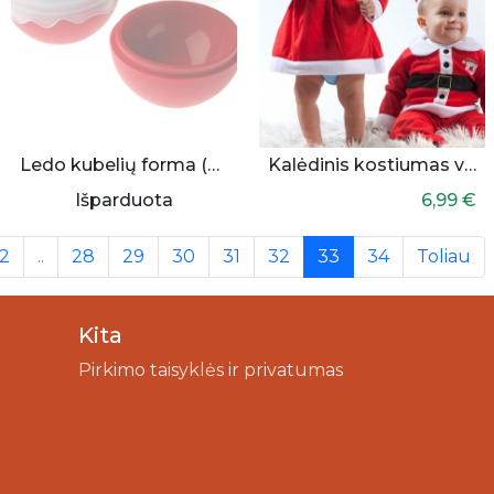
Ledo kubelių forma (apvali)
Kalėdinis kostiumas vaikams
Išparduota
6,99 €
(current)
2
..
28
29
30
31
32
33
34
Toliau
Kita
Pirkimo taisyklės ir privatumas