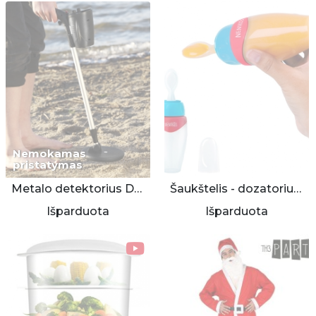
Nemokamas
pristatymas
Metalo detektorius Denver
Šaukštelis - dozatorius kūdikiams
Išparduota
Išparduota