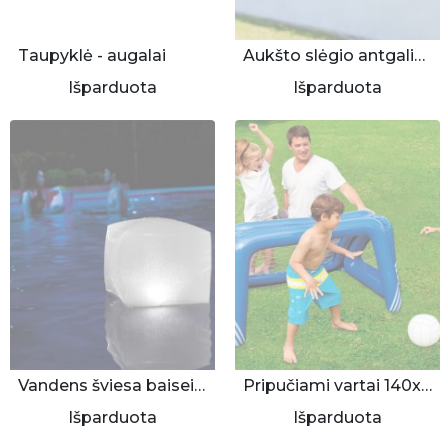
Taupyklė - augalai
Aukšto slėgio antgalis su rezervuaru
Išparduota
Išparduota
Vandens šviesa baiseinui
Pripučiami vartai 140x89x81cm
Išparduota
Išparduota