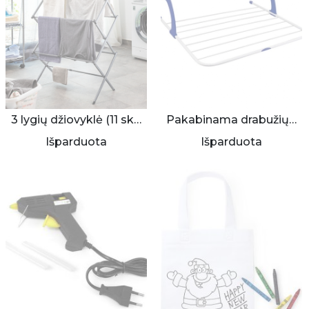
3 lygių džiovyklė (11 skersiniai)
Pakabinama drabužių džiovykla
Išparduota
Išparduota