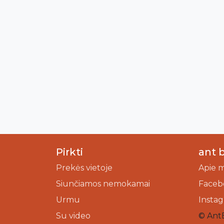
Pirkti
ant 
Prekės vietoje
Apie 
Siunčiamos nemokamai
Faceb
Urmu
Insta
Su video
© Ant