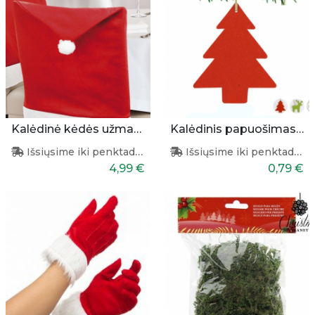
Kalėdinė kėdės užmautė 50x62cm
Kalėdinis papuošimas eglutei
Išsiųsime iki penktadienio
Išsiųsime iki penktadienio
4,99 €
0,79 €