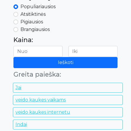
Populiariausios
Atsitiktinės
Pigiausios
Brangiausios
Kaina:
Ieškoti
Greita paieška:
Jai
veido kaukes vaikams
veido kaukes internetu
Indai