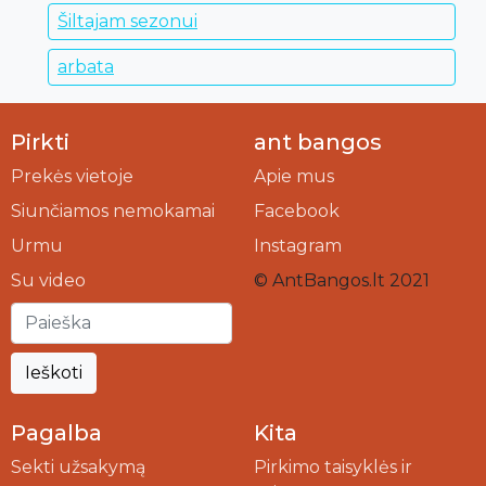
Šiltajam sezonui
arbata
Pirkti
ant bangos
Prekės vietoje
Apie mus
Siunčiamos nemokamai
Facebook
Urmu
Instagram
Su video
© AntBangos.lt 2021
Ieškoti
Pagalba
Kita
Sekti užsakymą
Pirkimo taisyklės ir