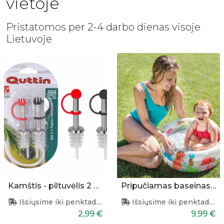
vietoje
Pristatomos per 2-4 darbo dienas visoje
Lietuvoje
Kamštis - piltuvėlis 2 vnt.
Pripučiamas baseinas vaikams 61x22 cm
Išsiųsime iki penktadienio
Išsiųsime iki penktadienio
2,99 €
9,99 €