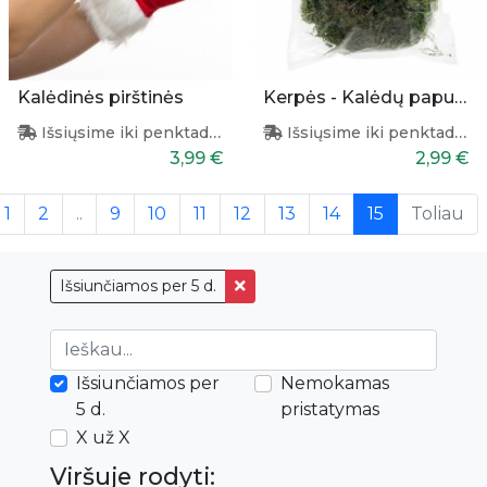
Kalėdinės pirštinės
Kerpės - Kalėdų papuošimas 30g
Išsiųsime iki penktadienio
Išsiųsime iki penktadienio
3,99 €
2,99 €
(current)
1
2
..
9
10
11
12
13
14
15
Toliau
Išsiunčiamos per 5 d.
Išsiunčiamos per
Nemokamas
5 d.
pristatymas
X už X
Viršuje rodyti: