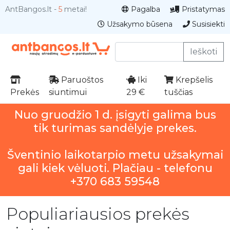
AntBangos.lt -
5
metai!
Pagalba
Pristatymas
Užsakymo būsena
Susisiekti
Ieškoti
Paruoštos
Iki
Krepšelis
Prekės
siuntimui
29 €
tuščias
Nuo gruodžio 1 d. įsigyti galima bus
tik turimas sandėlyje prekes.
Šventinio laikotarpio metu užsakymai
gali kiek vėluoti. Plačiau - telefonu
+370 683 59548
Populiariausios prekės