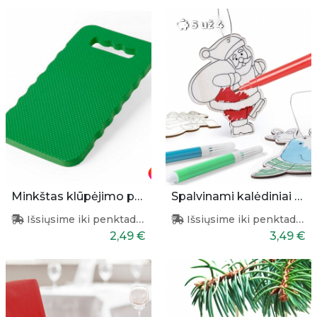
5 už 4
Minkštas klūpėjimo pagrindas
Spalvinami kalėdiniai papuošimai 3 vnt.
Išsiųsime iki penktadienio
Išsiųsime iki penktadienio
2,49 €
3,49 €