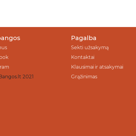
bangos
Pagalba
mus
Sekti užsakymą
ook
Kontaktai
gram
Klausimai ir atsakymai
Bangos.lt 2021
Grąžinimas