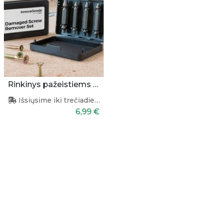
Rinkinys pažeistiems varžtams pašalinti
Išsiųsime iki trečiadienio
6,99 €