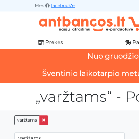
Mes
facebook'e
Prekės
Pa
Nuo gruodžio 1
Šventinio laikotarpio met
„varžtams“ - P
varžtams