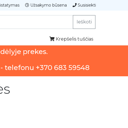
istatymas
Užsakymo būsena
Susisiekti
Ieškoti
Krepšelis tuščias
ndėlyje prekes.
 - telefonu +370 683 59548
ės