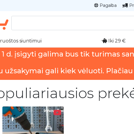
Pagalba
Pr
ruoštos siuntimui
Iki 29 €
 d. įsigyti galima bus tik turimas sa
u užsakymai gali kiek vėluoti. Plačiau
opuliariausios prek