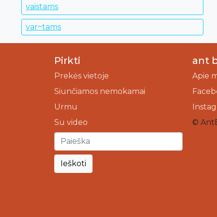
vaistams
var~tams
Pirkti
ant 
Prekės vietoje
Apie 
Siunčiamos nemokamai
Faceb
Urmu
Insta
Su video
© Ant
Ieškoti