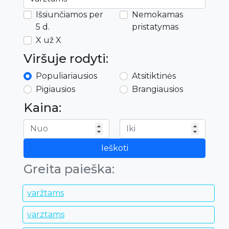
Išsiunčiamos per
Nemokamas
5 d.
pristatymas
X už X
Viršuje rodyti:
Populiariausios
Atsitiktinės
Pigiausios
Brangiausios
Kaina:
Ieškoti
Greita paieška:
varžtams
varztams