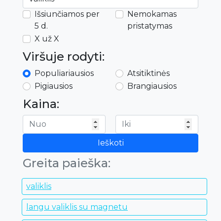
Išsiunčiamos per
Nemokamas
5 d.
pristatymas
X už X
Viršuje rodyti:
Populiariausios
Atsitiktinės
Pigiausios
Brangiausios
Kaina:
Ieškoti
Greita paieška:
valiklis
langu valiklis su magnetu