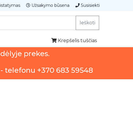
istatymas
Užsakymo būsena
Susisiekti
Ieškoti
Krepšelis tuščias
ndėlyje prekes.
 - telefonu +370 683 59548