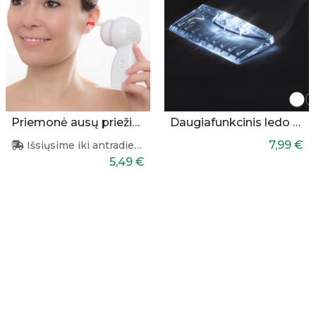
Priemonė ausų priežiūrai
Daugiafunkcinis ledo valiklis mašinai
7,99 €
Išsiųsime iki antradienio
5,49 €