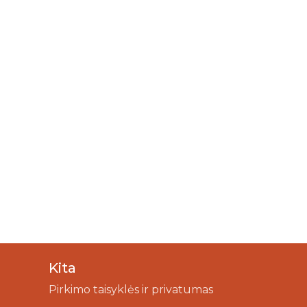
Kita
Pirkimo taisyklės ir privatumas