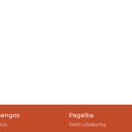
bangos
Pagalba
mus
Sekti užsakymą