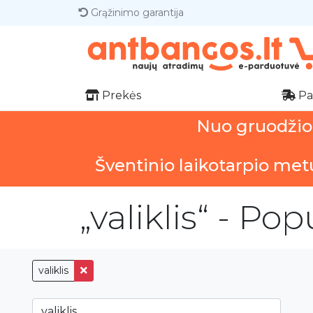
Grąžinimo garantija
Prekės
Pa
Nuo gruodžio 1
Šventinio laikotarpio met
„valiklis“ - Po
valiklis