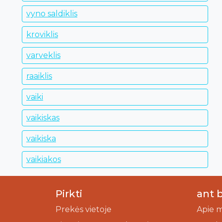
vyno saldiklis
kroviklis
varveklis
raaiklis
vaiki
vaikiskas
vaikiska
vaikiakos
Pirkti
ant 
Prekės vietoje
Apie 