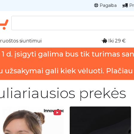
Pagalba
Pr
ruoštos siuntimui
Iki 29 €
 d. įsigyti galima bus tik turimas sa
u užsakymai gali kiek vėluoti. Plačiau
puliariausios prekės