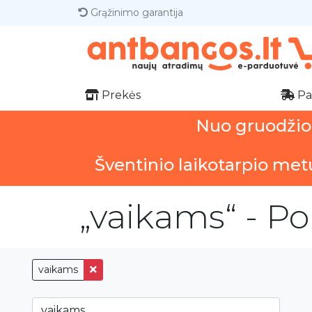
Grąžinimo garantija
Prekės
Pa
Nuo gruodžio 1
Šventinio laikotarpio met
„vaikams“ - Po
vaikams