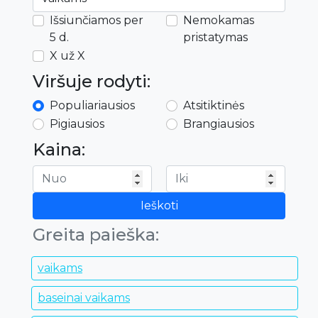
Išsiunčiamos per
Nemokamas
5 d.
pristatymas
X už X
Viršuje rodyti:
Populiariausios
Atsitiktinės
Pigiausios
Brangiausios
Kaina:
Ieškoti
Greita paieška:
vaikams
baseinai vaikams