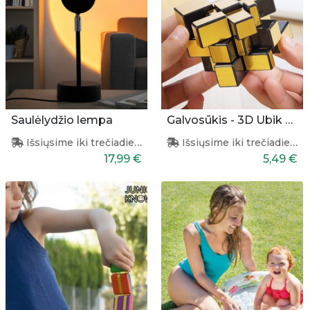
Saulėlydžio lempa
Galvosūkis - 3D Ubik puzlė
Išsiųsime iki trečiadienio
Išsiųsime iki trečiadienio
17,99 €
5,49 €