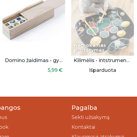
Nemokamas
pristatymas
Domino žaidimas - gyvūnai
Kilimėlis - intstrumentas būgnai
5,99 €
Išparduota
bangos
Pagalba
mus
Sekti užsakymą
ook
Kontaktai
gram
Klausimai ir atsakymai