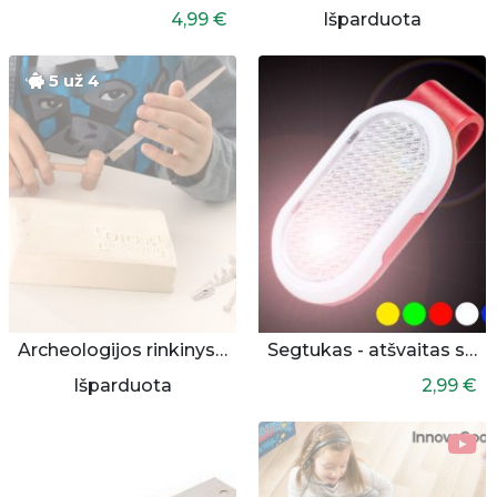
4,99 €
Išparduota
5 už 4
Archeologijos rinkinys vaikui
Segtukas - atšvaitas su lempute
Išparduota
2,99 €