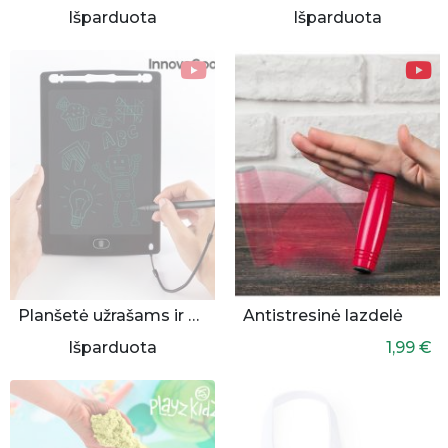
Išparduota
Išparduota
Planšetė užrašams ir piešimui
Antistresinė lazdelė
Išparduota
1,99 €