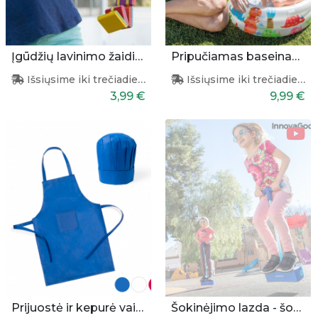
Įgūdžių lavinimo žaidimas
Pripučiamas baseinas vaikams 61x22 cm
Išsiųsime iki trečiadienio
Išsiųsime iki trečiadienio
3,99 €
9,99 €
Prijuostė ir kepurė vaikams
Šokinėjimo lazda - šokliukas