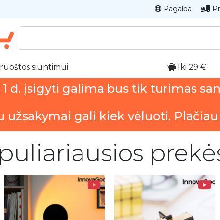
Pagalba
Pr
ruoštos siuntimui
Iki 29 €
 d. įsigyti galima bus tik turimas sa
u užsakymai gali kiek vėluoti. Plačiau
puliariausios prekė