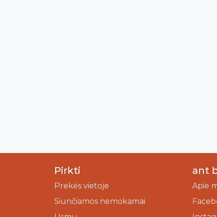
Pirkti
ant 
Prekės vietoje
Apie 
Siunčiamos nemokamai
Faceb
Urmu
Insta