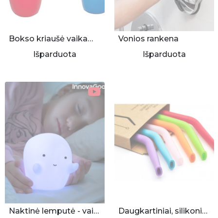
Bokso kriaušė vaikams, pripučiama
Vonios rankena
Išparduota
Išparduota
Naktinė lemputė - vaiduokliukas
Daugkartiniai, silikoniniai šiaudeliai 6 vnt.