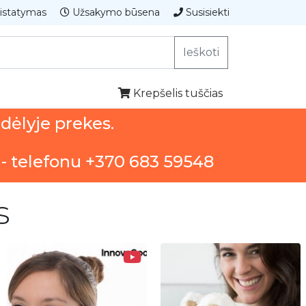
istatymas
Užsakymo būsena
Susisiekti
Ieškoti
Krepšelis tuščias
ndėlyje prekes.
 - telefonu +370 683 59548
s