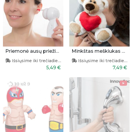
Priemonė ausų priežiūrai
Minkštas meškiukas su širdele
Išsiųsime iki trečiadienio
Išsiųsime iki trečiadienio
5,49 €
7,49 €
10 už 9