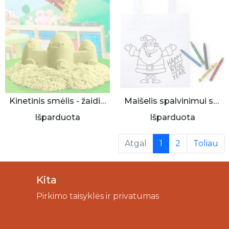
Kinetinis smėlis - žaidimas vaikams
Maišelis spalvinimui su kreidelėmis
Išparduota
Išparduota
(current)
Atgal
1
2
Toliau
Kita
Pirkimo taisyklės ir privatumas