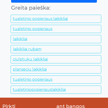
Greita paieška:
tualetinio popieriaus laikikliai
tualetinio popieriaus
laikikliai
laikikliai rubam
ciulptuku laikikliai
planseciu laikikliai
tualetinio popieriaus
tualetiniopopieriauslaikikliai
Pirkti
ant bangos