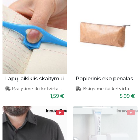
Lapų laikiklis skaitymui
Popierinis eko penalas
Išsiųsime iki ketvirtadienio
Išsiųsime iki ketvirtadienio
1,59 €
5,99 €