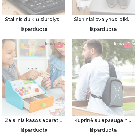
Stalinis dulkių siurblys
Sieniniai avalynės laikikliai
Išparduota
Išparduota
Žaislinis kasos aparatas iš medžio
Kuprinė su apsauga nuo vagysčių
Išparduota
Išparduota