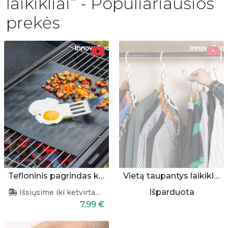
laikikliai“ - Populiariausios
prekės
Tefloninis pagrindas kepimui
Vietą taupantys laikikliai pakaboms
Išparduota
Išsiųsime iki ketvirtadienio
7,99 €