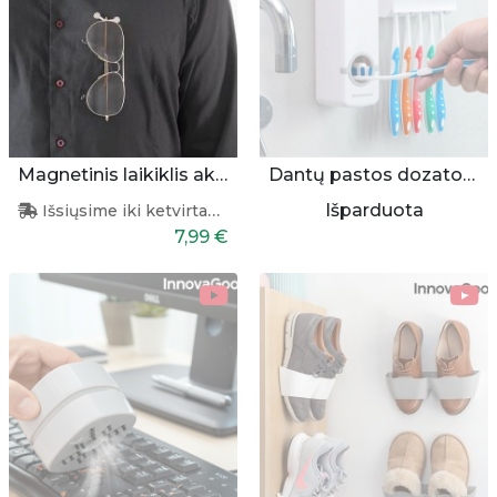
Magnetinis laikiklis akiniams
Dantų pastos dozatorius su dantų šepetėlių laikikliu
Išparduota
Išsiųsime iki ketvirtadienio
7,99 €