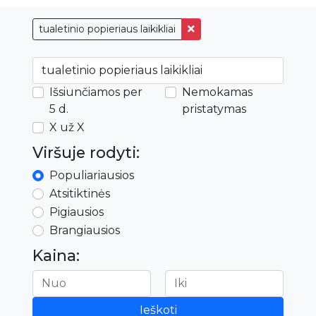
tualetinio popieriaus laikikliai
Išsiunčiamos per
Nemokamas
5 d.
pristatymas
X už X
Viršuje rodyti:
Populiariausios
Atsitiktinės
Pigiausios
Brangiausios
Kaina:
Ieškoti