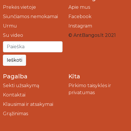
Prekės vietoje
Apie mus
Siunčiamos nemokamai
Facebook
Urmu
Instagram
Su video
© AntBangos.lt 2021
Ieškoti
Pagalba
Kita
Sekti užsakymą
Pirkimo taisyklės ir
privatumas
Kontaktai
Klausimai ir atsakymai
Grąžinimas