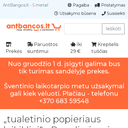
AntBangos.lt -
5
metai!
Pagalba
Pristatymas
Užsakymo būsena
Susisiekti
Ieškoti
Paruoštos
Iki
Krepšelis
Prekės
siuntimui
29 €
tuščias
Nuo gruodžio 1 d. įsigyti galima bus
tik turimas sandėlyje prekes.
Šventinio laikotarpio metu užsakymai
gali kiek vėluoti. Plačiau - telefonu
+370 683 59548
„tualetinio popieriaus