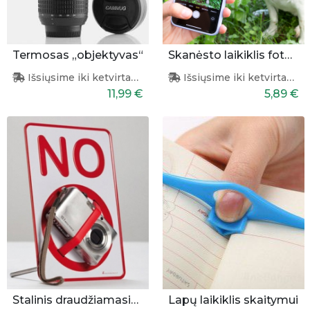
Termosas „objektyvas“
Skanėsto laikiklis fotografuoti augintiniui
Išsiųsime iki ketvirtadienio
Išsiųsime iki ketvirtadienio
11,99 €
5,89 €
Stalinis draudžiamasis ženklas
Lapų laikiklis skaitymui