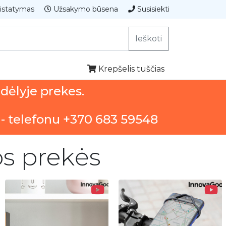
istatymas
Užsakymo būsena
Susisiekti
Ieškoti
Krepšelis tuščias
ndėlyje prekes.
 - telefonu +370 683 59548
ios prekės