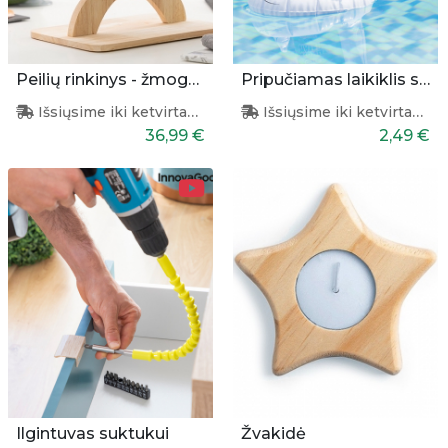
Peilių rinkinys - žmogeliukas
Pripučiamas laikiklis skardinei
Išsiųsime iki ketvirtadienio
Išsiųsime iki ketvirtadienio
36,99 €
2,49 €
Ilgintuvas suktukui
Žvakidė