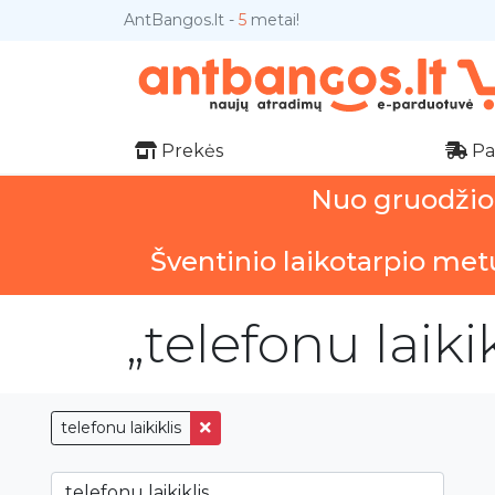
AntBangos.lt -
5
metai!
Prekės
Pa
Nuo gruodžio 1
Šventinio laikotarpio met
„telefonu laiki
telefonu laikiklis