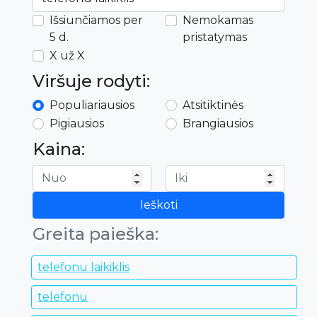
Išsiunčiamos per
Nemokamas
5 d.
pristatymas
X už X
Viršuje rodyti:
Populiariausios
Atsitiktinės
Pigiausios
Brangiausios
Kaina:
Ieškoti
Greita paieška:
telefonu laikiklis
telefonu