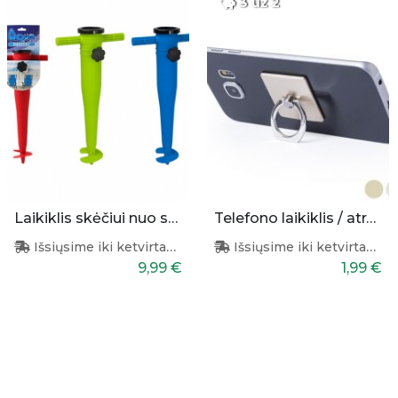
3 už 2
Laikiklis skėčiui nuo saulės
Telefono laikiklis / atrama
Išsiųsime iki ketvirtadienio
Išsiųsime iki ketvirtadienio
9,99 €
1,99 €