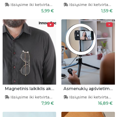
Išsiųsime iki ketvirtadienio
Išsiųsime iki ketvirtadienio
5,99 €
1,59 €
Magnetinis laikiklis akiniams
Asmenukių apšvietimo žiedas
Išsiųsime iki ketvirtadienio
Išsiųsime iki ketvirtadienio
7,99 €
16,89 €