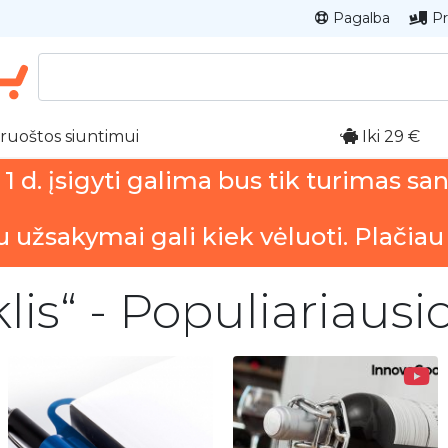
Pagalba
Pr
ruoštos siuntimui
Iki 29 €
 d. įsigyti galima bus tik turimas sa
u užsakymai gali kiek vėluoti. Plačiau
klis“ - Populiariaus