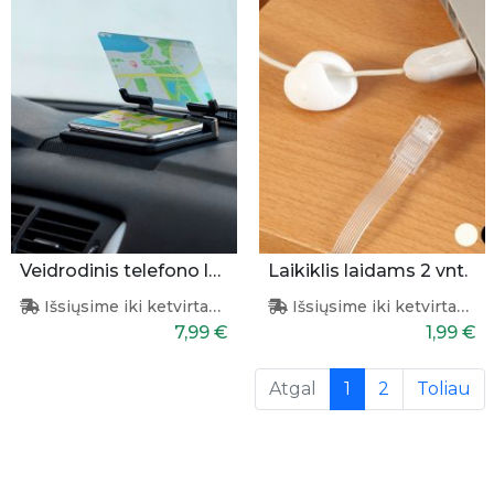
Veidrodinis telefono laikiklis
Laikiklis laidams 2 vnt.
Išsiųsime iki ketvirtadienio
Išsiųsime iki ketvirtadienio
7,99 €
1,99 €
(current)
Atgal
1
2
Toliau