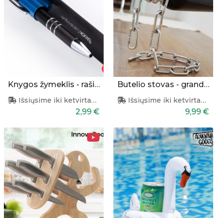
Knygos žymeklis - rašiklio laikiklis
Butelio stovas - grandinė
Išsiųsime iki ketvirtadienio
Išsiųsime iki ketvirtadienio
2,99 €
9,99 €