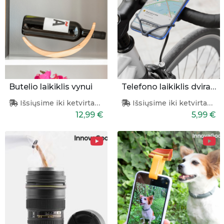
Butelio laikiklis vynui
Telefono laikiklis dviračiui ar paspirtukui
Išsiųsime iki ketvirtadienio
Išsiųsime iki ketvirtadienio
12,99 €
5,99 €