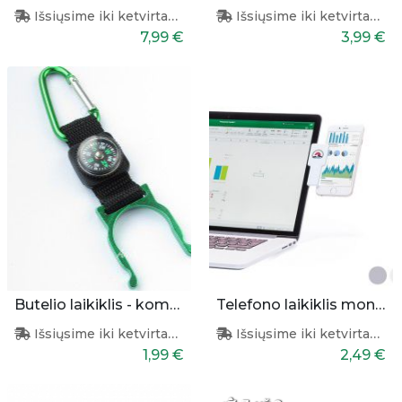
Išsiųsime iki ketvirtadienio
Išsiųsime iki ketvirtadienio
7,99 €
3,99 €
Butelio laikiklis - kompasas
Telefono laikiklis monitoriui
Išsiųsime iki ketvirtadienio
Išsiųsime iki ketvirtadienio
1,99 €
2,49 €