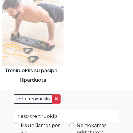
Treniruoklis su pasipriešinimo juostomis
Išparduota
riešo treniruoklis
Išsiunčiamos per
Nemokamas
5 d.
pristatymas