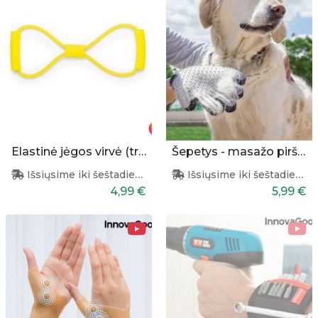
Elastinė jėgos virvė (treniruoklis)
Šepetys - masažo pirštinės augintiniui
Išsiųsime iki šeštadienio
Išsiųsime iki šeštadienio
4,99 €
5,99 €