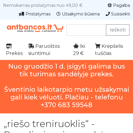
Nemokamas pristatymas nuo 49,00 €
Pagalba
Pristatymas
Užsakymo būsena
Susisiekti
Ieškoti
Paruoštos
Iki
Krepšelis
Prekės
siuntimui
29 €
tuščias
Nuo gruodžio 1 d. įsigyti galima bus
tik turimas sandėlyje prekes.
Šventinio laikotarpio metu užsakymai
gali kiek vėluoti. Plačiau - telefonu
+370 683 59548
„riešo treniruoklis“ -