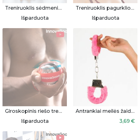
Treniruoklis sėdmenims ir kojoms
Treniruoklis pagurklio odos suglebėjimui mažinti
Išparduota
Išparduota
Giroskopinis riešo treniruoklis „Powerball“
Antrankiai meilės žaidimams
Išparduota
3,69 €