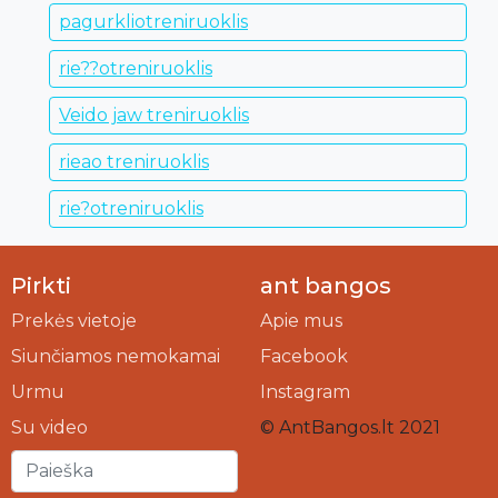
pagurkliotreniruoklis
rie??otreniruoklis
Veido jaw treniruoklis
rieao treniruoklis
rie?otreniruoklis
Pirkti
ant bangos
Prekės vietoje
Apie mus
Siunčiamos nemokamai
Facebook
Urmu
Instagram
Su video
© AntBangos.lt 2021