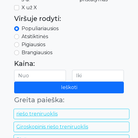
X už X
Viršuje rodyti:
Populiariausios
Atsitiktinės
Pigiausios
Brangiausios
Kaina:
Ieškoti
Greita paieška:
riešo treniruoklis
Giroskopinis riešo treniruoklis