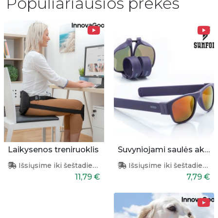
Populiariausios prekės
Laikysenos treniruoklis
Suvyniojami saulės akiniai (violetiniai)
Išsiųsime iki šeštadienio
Išsiųsime iki šeštadienio
11,79 €
7,79 €