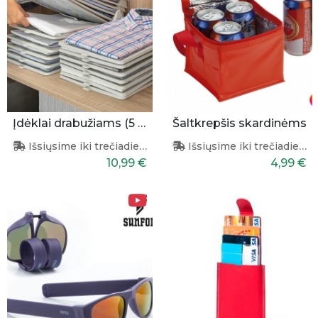
Įdėklai drabužiams (5 Vnt.)
Šaltkrepšis skardinėms
Išsiųsime iki trečiadienio
Išsiųsime iki trečiadienio
10,99 €
4,99 €