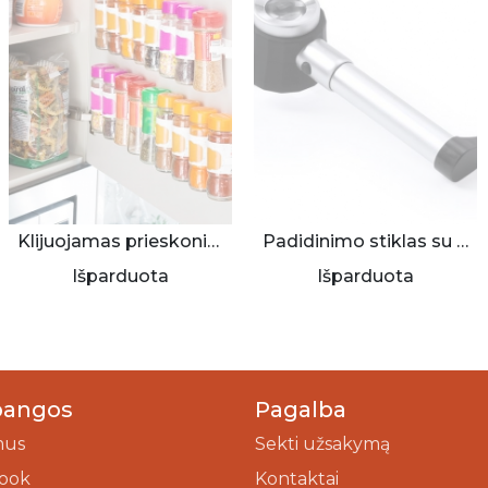
Klijuojamas prieskonių dėklas
Padidinimo stiklas su lempute
Išparduota
Išparduota
bangos
Pagalba
mus
Sekti užsakymą
ook
Kontaktai