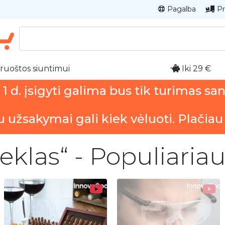
Pagalba
Pr
ruoštos siuntimui
Iki 29 €
 d. įsigyti galima bus tik turimas sa
u užsakymai gali kiek vėluoti. Plačiau
deklas“ - Populiaria