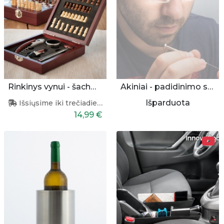
Rinkinys vynui - šachmatai (37 vnt.)
Akiniai - padidinimo stiklai
Išparduota
Išsiųsime iki trečiadienio
14,99 €