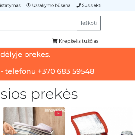
istatymas
Užsakymo būsena
Susisiekti
Ieškoti
Krepšelis tuščias
ndėlyje prekes.
 - telefonu +370 683 59548
usios prekės