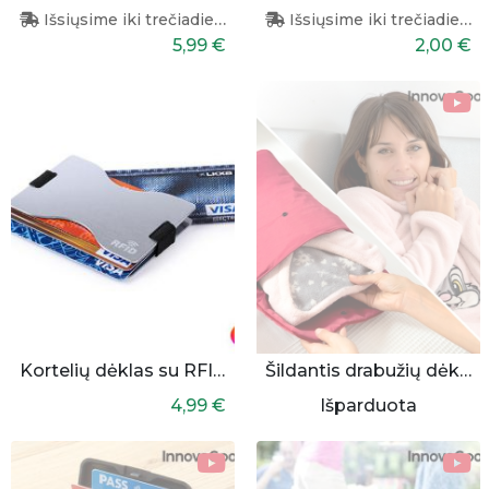
Išsiųsime iki trečiadienio
Išsiųsime iki trečiadienio
5,99 €
2,00 €
Kortelių dėklas su RFID apsauga
Šildantis drabužių dėklas
4,99 €
Išparduota