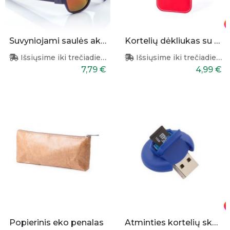
Suvyniojami saulės akiniai (violetiniai)
Kortelių dėkliukas su RFID apsauga
Išsiųsime iki trečiadienio
Išsiųsime iki trečiadienio
7,79 €
4,99 €
Popierinis eko penalas
Atminties kortelių skaitytuvas