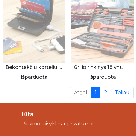
Bekontakčių kortelių apsauga/dėkliukas su pakrovėju
Grilio rinkinys 18 vnt.
Išparduota
Išparduota
(current)
Atgal
1
2
Toliau
Kita
Pirkimo taisyklės ir privatumas