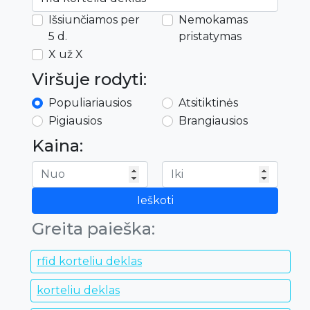
Išsiunčiamos per
Nemokamas
5 d.
pristatymas
X už X
Viršuje rodyti:
Populiariausios
Atsitiktinės
Pigiausios
Brangiausios
Kaina:
Ieškoti
Greita paieška:
rfid korteliu deklas
korteliu deklas