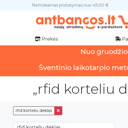
Nemokamas pristatymas nuo 49,00 €
Prekės
Pa
Nuo gruodžio 1
Šventinio laikotarpio met
„rfid korteliu 
rfid korteliu deklas