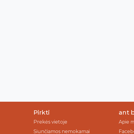
Pirkti
ant 
Prekės vietoje
Apie 
Siunčiamos nemokamai
Faceb