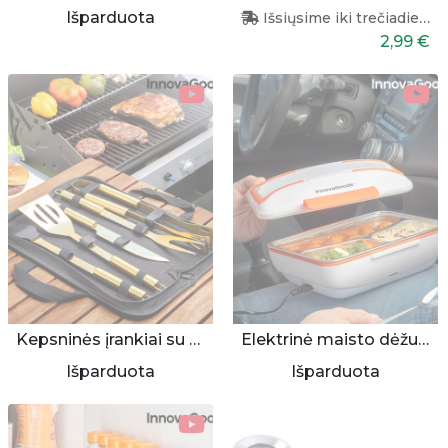
Išparduota
Išsiųsime iki trečiadienio
2,99 €
Kepsninės įrankiai su dėklu (6 aukso spalvos dalys)
Elektrinė maisto dėžutė automobiliams
Išparduota
Išparduota