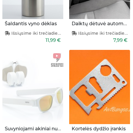
Šaldantis vyno dėklas
Daiktų dėtuvė automobilio salonui (2 vnt.)
Išsiųsime iki trečiadienio
Išsiųsime iki trečiadienio
11,99 €
7,99 €
Suvyniojami akiniai nuo saulės (balti)
Kortelės dydžio įrankis