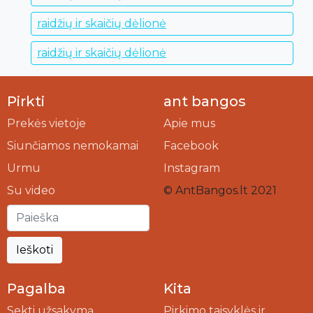
raidžių ir skaičių dėlionė
raidžių ir skaičių dėlionė
Pirkti
ant bangos
Prekės vietoje
Apie mus
Siunčiamos nemokamai
Facebook
Urmu
Instagram
Su video
© AntBangos.lt 2021
Ieškoti
Pagalba
Kita
Sekti užsakymą
Pirkimo taisyklės ir