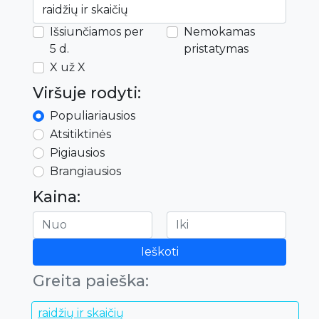
Išsiunčiamos per
Nemokamas
5 d.
pristatymas
X už X
Viršuje rodyti:
Populiariausios
Atsitiktinės
Pigiausios
Brangiausios
Kaina:
Ieškoti
Greita paieška:
raidžių ir skaičių