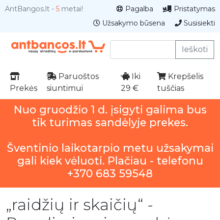
AntBangos.lt -
5
metai!
Pagalba
Pristatymas
Užsakymo būsena
Susisiekti
Ieškoti
Paruoštos
Iki
Krepšelis
Prekės
siuntimui
29 €
tuščias
Nuo gruodžio 1 d. įsigyti galima bus
tik turimas sandėlyje prekes.
Šventinio laikotarpio metu užsakymai
gali kiek vėluoti. Plačiau - telefonu
+370 683 59548
„raidžių ir skaičių“ -