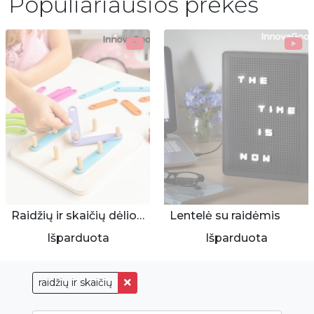
Populiariausios prekės
Raidžių ir skaičių dėlionė vaizduotės lavinimui
Lentelė su raidėmis
Išparduota
Išparduota
raidžių ir skaičių