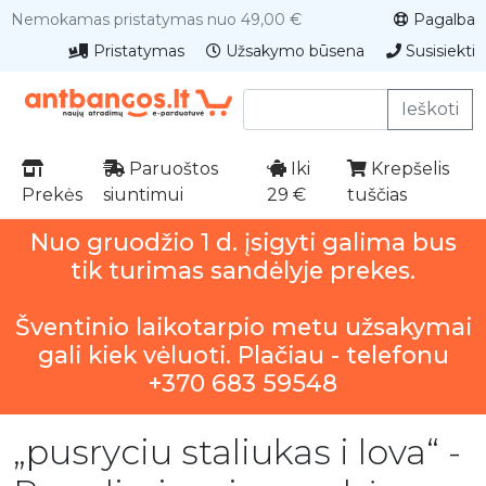
Nemokamas pristatymas nuo 49,00 €
Pagalba
Pristatymas
Užsakymo būsena
Susisiekti
Ieškoti
Paruoštos
Iki
Krepšelis
Prekės
siuntimui
29 €
tuščias
Nuo gruodžio 1 d. įsigyti galima bus
tik turimas sandėlyje prekes.
Šventinio laikotarpio metu užsakymai
gali kiek vėluoti. Plačiau - telefonu
+370 683 59548
„pusryciu staliukas i lova“ -