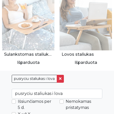
Sulankstomas staliukas lovai
Lovos staliukas
Išparduota
Išparduota
pusryciu staliukas i lova
Išsiunčiamos per
Nemokamas
5 d.
pristatymas