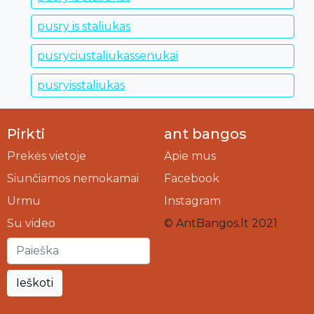
pusry is staliukas
pusryciustaliukassenukai
pusryisstaliukas
Pirkti
ant bangos
Prekės vietoje
Apie mus
Siunčiamos nemokamai
Facebook
Urmu
Instagram
Su video
© AntBangos.lt 2021
Ieškoti