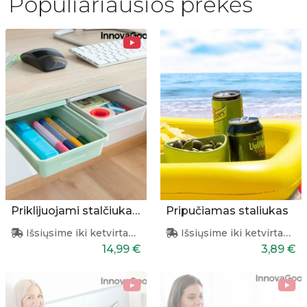
Populiariausios prekės
Priklijuojami stalčiukai 2 vnt.
Pripučiamas staliukas
Išsiųsime iki ketvirtadienio
Išsiųsime iki ketvirtadienio
14,99 €
3,89 €