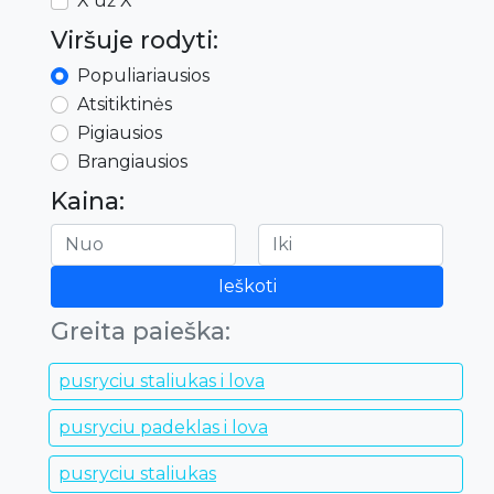
X už X
Viršuje rodyti:
Populiariausios
Atsitiktinės
Pigiausios
Brangiausios
Kaina:
Ieškoti
Greita paieška:
pusryciu staliukas i lova
pusryciu padeklas i lova
pusryciu staliukas