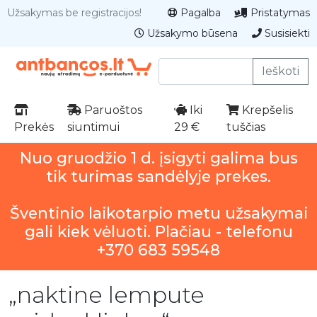
Užsakymas be registracijos!
Pagalba
Pristatymas
Užsakymo būsena
Susisiekti
Ieškoti
Paruoštos
Iki
Krepšelis
Prekės
siuntimui
29 €
tuščias
Nuo gruodžio 1 d. įsigyti galima bus
tik turimas sandėlyje prekes.
Šventinio laikotarpio metu užsakymai
gali kiek vėluoti. Plačiau - telefonu
+370 683 59548
„naktine lempute