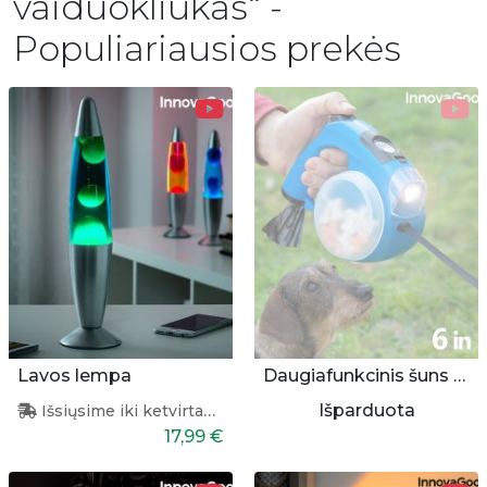
vaiduokliukas“ -
Populiariausios prekės
Lavos lempa
Daugiafunkcinis šuns pavadėlis
Išparduota
Išsiųsime iki ketvirtadienio
17,99 €