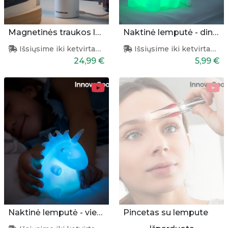
Magnetinės traukos lempa
Naktinė lemputė - dinozauras
Išsiųsime iki ketvirtadienio
Išsiųsime iki ketvirtadienio
24,99 €
5,99 €
Naktinė lemputė - vienaragis
Pincetas su lempute