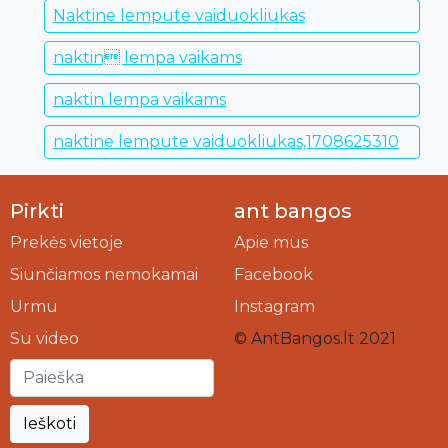
Naktine lempute vaiduokliukas
naktin lempa vaikams
naktin lempa vaikams
naktine lempute vaiduokliukas,1708625310
Pirkti
ant bangos
Prekės vietoje
Apie mus
Siunčiamos nemokamai
Facebook
Urmu
Instagram
Su video
© AntBangos.lt 2021
Ieškoti