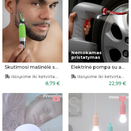
Nemokamas
pristatymas
Skutimosi mašinėlė su lempute
Elektrinė pompa su apšvietimu
Išsiųsime iki ketvirtadienio
Išsiųsime iki ketvirtadienio
8,79 €
22,99 €