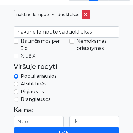
naktine lempute vaiduokliukas
Išsiunčiamos per
Nemokamas
5 d.
pristatymas
X už X
Viršuje rodyti:
Populiariausios
Atsitiktinės
Pigiausios
Brangiausios
Kaina:
Ieškoti