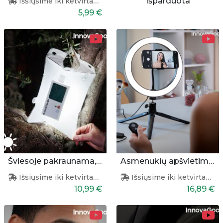
Išparduota
Išsiųsime iki ketvirtadienio
5,99 €
Šviesoje pakraunama, šviečianti pagalvėlė
Asmenukių apšvietimo žiedas
Išsiųsime iki ketvirtadienio
Išsiųsime iki ketvirtadienio
10,99 €
16,89 €