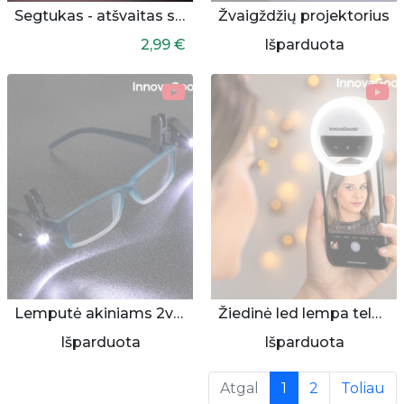
Segtukas - atšvaitas su lempute
Žvaigždžių projektorius
2,99 €
Išparduota
Lemputė akiniams 2vnt.
Žiedinė led lempa telefonui
Išparduota
Išparduota
(current)
Atgal
1
2
Toliau