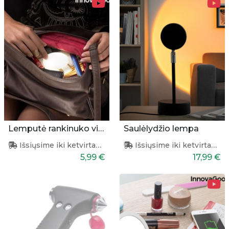
Lemputė rankinuko vidui apšviesti
Saulėlydžio lempa
Išsiųsime iki ketvirtadienio
Išsiųsime iki ketvirtadienio
5,99 €
17,99 €