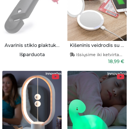
Avarinis stiklo plaktukas
Kišeninis veidrodis su apšvietimu ir pakrovėju
Išparduota
Išsiųsime iki ketvirtadienio
18,99 €