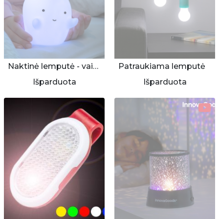
Naktinė lemputė - vaiduokliukas
Patraukiama lemputė
Išparduota
Išparduota