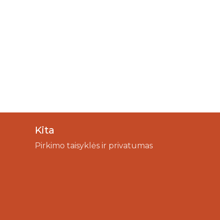
Kita
Pirkimo taisyklės ir privatumas