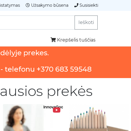
istatymas
Užsakymo būsena
Susisiekti
Ieškoti
Krepšelis tuščias
ndėlyje prekes.
 - telefonu +370 683 59548
iausios prekės