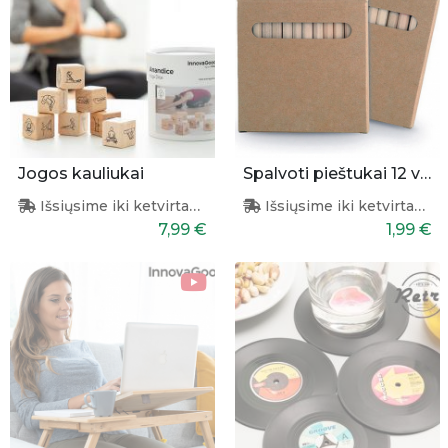
Jogos kauliukai
Spalvoti pieštukai 12 vnt. 9cm
Išsiųsime iki ketvirtadienio
Išsiųsime iki ketvirtadienio
7,99 €
1,99 €