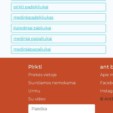
pirkti padėkliukai
medinispadekliukas
Kalediniai zaisliukai
mediniai pagaliukai
mediniaipagaliukai
Pirkti
ant 
Prekės vietoje
Apie 
Siunčiamos nemokamai
Faceb
Urmu
Insta
Su video
© Ant