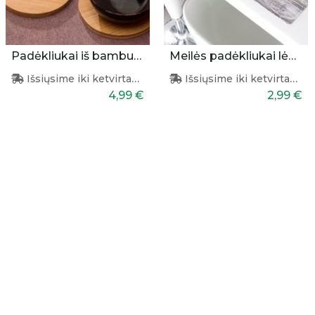
Padėkliukai iš bambuko 4 vnt.
Meilės padėkliukai lėkštėms
Išsiųsime iki ketvirtadienio
Išsiųsime iki ketvirtadienio
4,99 €
2,99 €