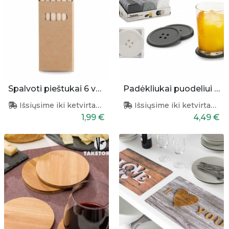
Spalvoti pieštukai 6 vnt.
Padėkliukai puodeliui - sagutės
Išsiųsime iki ketvirtadienio
Išsiųsime iki ketvirtadienio
1,99 €
4,49 €