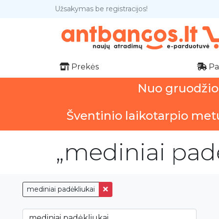
Užsakymas be registracijos!
Prekės
Pa
Nuo gruodžio 1
Šventinio laikotarpio met
„mediniai padė
mediniai padėkliukai