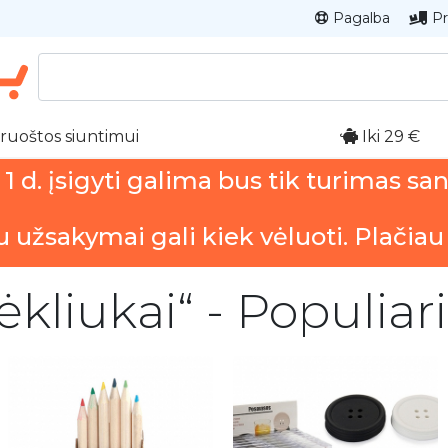
Pagalba
Pr
ruoštos siuntimui
Iki 29 €
 d. įsigyti galima bus tik turimas sa
u užsakymai gali kiek vėluoti. Plačiau
kliukai“ - Populiar