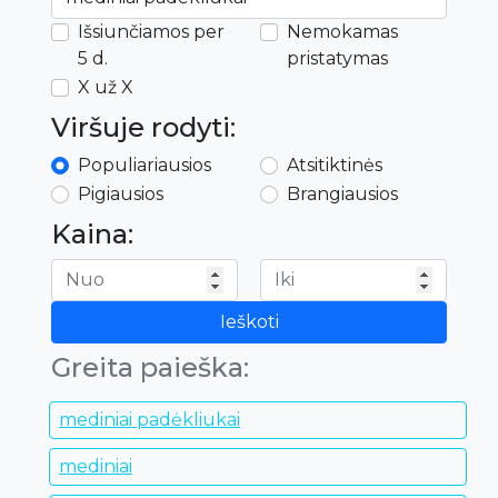
Išsiunčiamos per
Nemokamas
5 d.
pristatymas
X už X
Viršuje rodyti:
Populiariausios
Atsitiktinės
Pigiausios
Brangiausios
Kaina:
Ieškoti
Greita paieška:
mediniai padėkliukai
mediniai