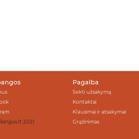
bangos
Pagalba
mus
Sekti užsakymą
ook
Kontaktai
gram
Klausimai ir atsakymai
Bangos.lt 2021
Grąžinimas