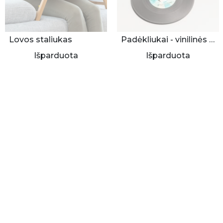
Lovos staliukas
Padėkliukai - vinilinės plokštelės 4 vnt.
Išparduota
Išparduota