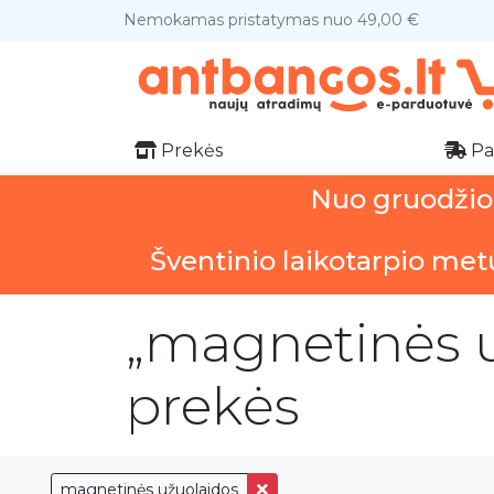
Nemokamas pristatymas nuo 49,00 €
Prekės
Pa
Nuo gruodžio 1
Šventinio laikotarpio met
„magnetinės u
prekės
magnetinės užuolaidos