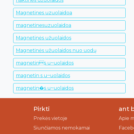
naktinės užuolaidos
Magnetines uzuolaidoa
magnetinesuzuolaidoa
Magnetinės užuolaidos
Magnetinės užuolaidos nuo uodų
magnetins u~uolaidos
magnetin s u~uolaidos
magnetin�s u~uolaidos
Pirkti
ant 
Prekės vietoje
Apie 
Siunčiamos nemokamai
Faceb