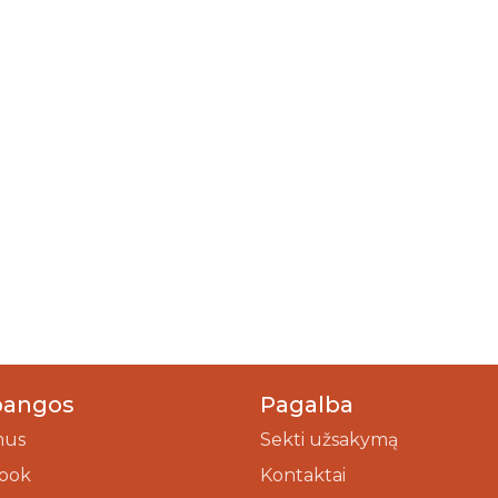
bangos
Pagalba
mus
Sekti užsakymą
ook
Kontaktai