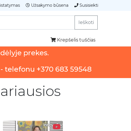
istatymas
Užsakymo būsena
Susisiekti
Ieškoti
Krepšelis tuščias
ndėlyje prekes.
 - telefonu +370 683 59548
ariausios