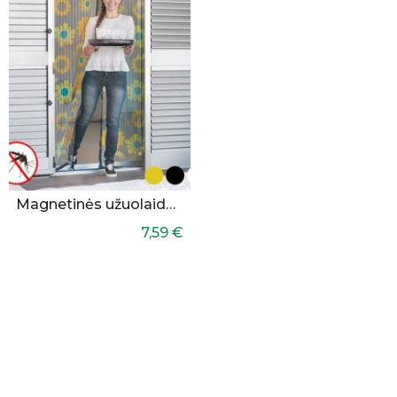
Magnetinės užuolaidos nuo uodų
7,59 €