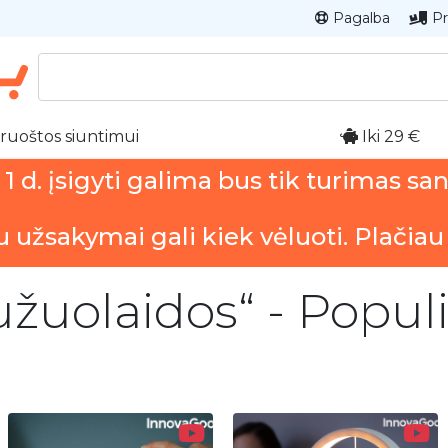
Pagalba
Pr
ruoštos siuntimui
Iki 29 €
 d. įsigyti galima bus tik turimas sa
u užsakymai gali kiek vėluoti. Plačiau
žuolaidos“ - Populi