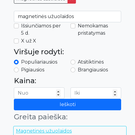
Išsiunčiamos per
Nemokamas
5 d.
pristatymas
X už X
Viršuje rodyti:
Populiariausios
Atsitiktinės
Pigiausios
Brangiausios
Kaina:
Ieškoti
Greita paieška:
Magnetinės užuolaidos