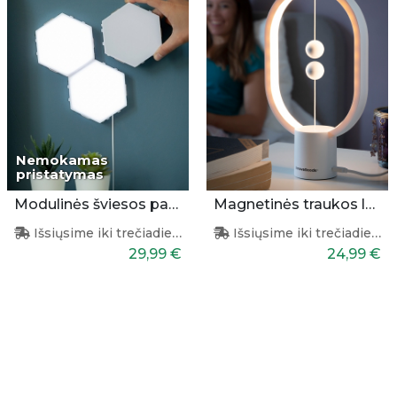
Nemokamas
pristatymas
Modulinės šviesos panelės 3vnt.
Magnetinės traukos lempa
Išsiųsime iki trečiadienio
Išsiųsime iki trečiadienio
29,99 €
24,99 €