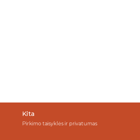
Kita
Pirkimo taisyklės ir privatumas