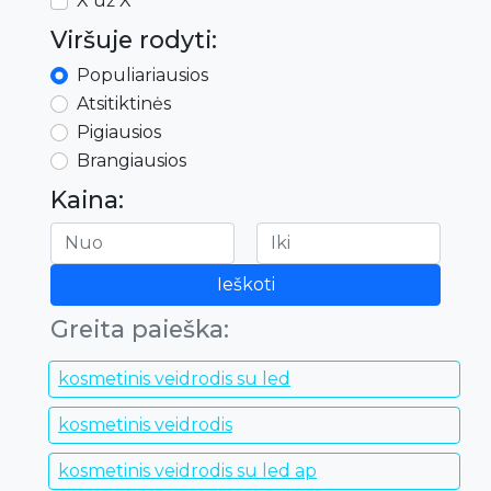
X už X
Viršuje rodyti:
Populiariausios
Atsitiktinės
Pigiausios
Brangiausios
Kaina:
Ieškoti
Greita paieška:
kosmetinis veidrodis su led
kosmetinis veidrodis
kosmetinis veidrodis su led ap