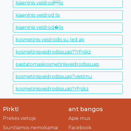
kiaeninis veidrodlis
kiaeninis veidrod lis
kiaeninis veidrod�lis
kosmetinis veidrodis su led ap
kosmetinisveidrodissuap??rf=skz
pastatomaskosmetinisveidrodissuap
kosmetinisveidrodissuap?vietimu
kosmetinisveidrodissuap?rf=skz
Pirkti
ant bangos
Prekės vietoje
Apie mus
Siunčiamos nemokamai
Facebook