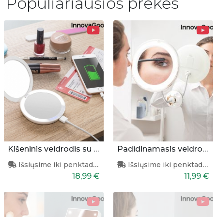
Populiariausios prekės
Kišeninis veidrodis su apšvietimu ir pakrovėju
Padidinamasis veidrodis su apšvietimu
Išsiųsime iki penktadienio
Išsiųsime iki penktadienio
18,99 €
11,99 €