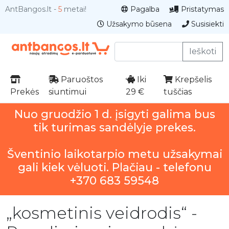
AntBangos.lt -
5
metai!
Pagalba
Pristatymas
Užsakymo būsena
Susisiekti
Ieškoti
Paruoštos
Iki
Krepšelis
Prekės
siuntimui
29 €
tuščias
Nuo gruodžio 1 d. įsigyti galima bus
tik turimas sandėlyje prekes.
Šventinio laikotarpio metu užsakymai
gali kiek vėluoti. Plačiau - telefonu
+370 683 59548
„kosmetinis veidrodis“ -