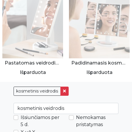
Pastatomas veidrodis su apšvietimu
Padidinamasis kosmetinis veidrodis su apšvietimu
Išparduota
Išparduota
kosmetinis veidrodis
Išsiunčiamos per
Nemokamas
5 d.
pristatymas