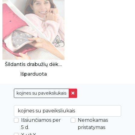
Šildantis drabužių dėklas
Išparduota
kojines su paveiksliukais
Išsiunčiamos per
Nemokamas
5 d.
pristatymas