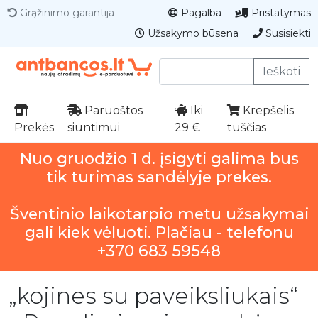
Grąžinimo garantija
Pagalba
Pristatymas
Užsakymo būsena
Susisiekti
Ieškoti
Paruoštos
Iki
Krepšelis
Prekės
siuntimui
29 €
tuščias
Nuo gruodžio 1 d. įsigyti galima bus
tik turimas sandėlyje prekes.
Šventinio laikotarpio metu užsakymai
gali kiek vėluoti. Plačiau - telefonu
+370 683 59548
„kojines su paveiksliukais“