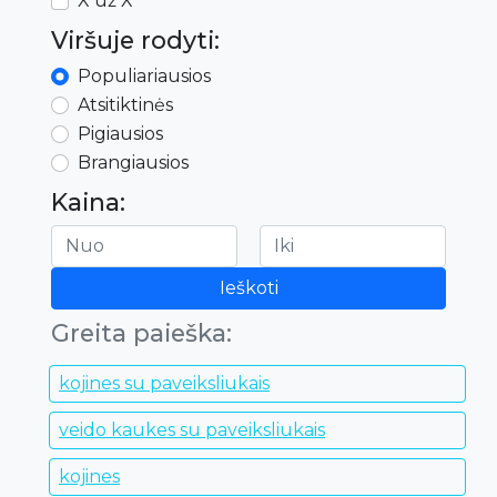
X už X
Viršuje rodyti:
Populiariausios
Atsitiktinės
Pigiausios
Brangiausios
Kaina:
Ieškoti
Greita paieška:
kojines su paveiksliukais
veido kaukes su paveiksliukais
kojines