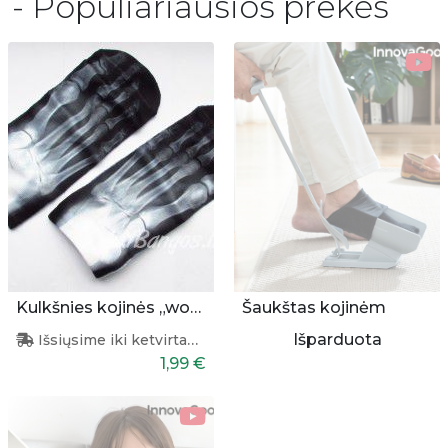
- Populiariausios prekės
Kulkšnies kojinės „wow“
Šaukštas kojinėm
Išparduota
Išsiųsime iki ketvirtadienio
1,99 €