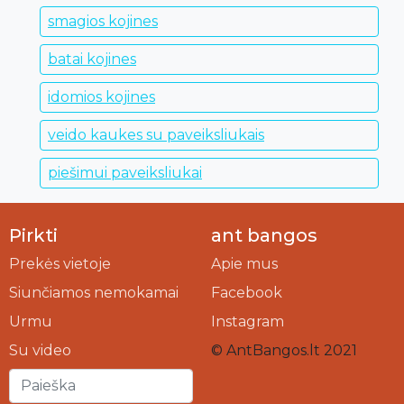
smagios kojines
batai kojines
idomios kojines
veido kaukes su paveiksliukais
piešimui paveiksliukai
Pirkti
ant bangos
Prekės vietoje
Apie mus
Siunčiamos nemokamai
Facebook
Urmu
Instagram
Su video
© AntBangos.lt 2021