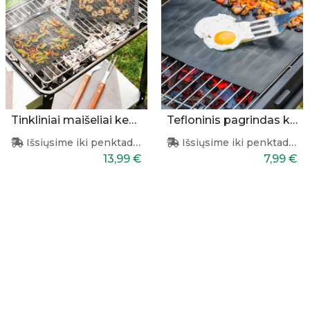
Tinkliniai maišeliai kepimui
Tefloninis pagrindas kepimui
Išsiųsime iki penktadienio
Išsiųsime iki penktadienio
13,99 €
7,99 €