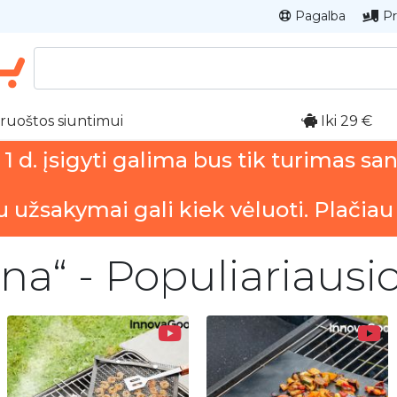
Pagalba
Pr
ruoštos siuntimui
Iki 29 €
 d. įsigyti galima bus tik turimas sa
u užsakymai gali kiek vėluoti. Plačiau
na“ - Populiariausi