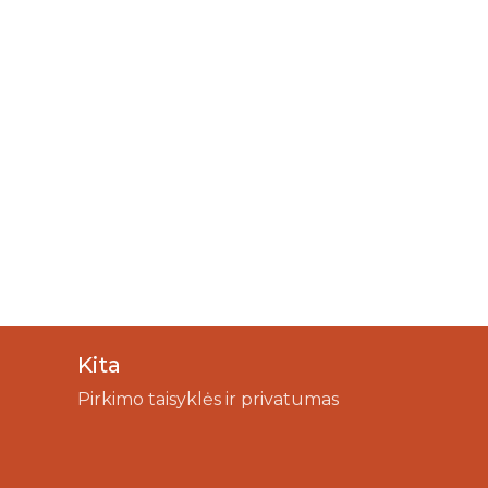
Kita
Pirkimo taisyklės ir privatumas