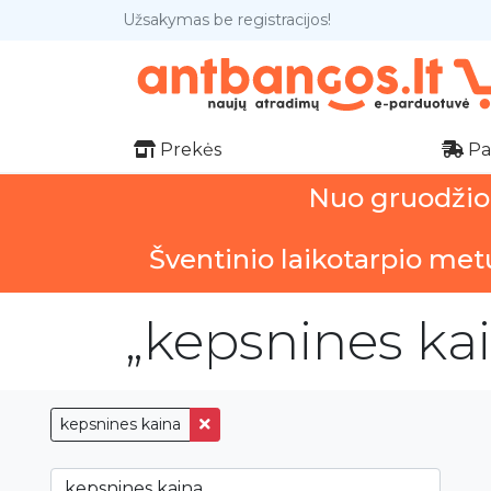
Užsakymas be registracijos!
Prekės
Pa
Nuo gruodžio 1
Šventinio laikotarpio met
„kepsnines kai
kepsnines kaina