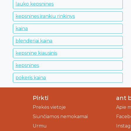
lauko kepsnines
kepsnines irankiu rinkinys
kaina
blenderiai kaina
kepsnine kiausinis
kepsnines
pokeris kaina
Pirkti
ant 
Prekės vietoje
Apie 
Siunčiamos nemokamai
Faceb
Urmu
Insta