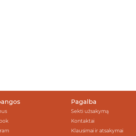
bangos
Pagalba
mus
Sekti užsakymą
ook
Kontaktai
gram
Klausimai ir atsakymai