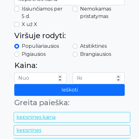
Išsiunčiamos per
Nemokamas
5 d.
pristatymas
X už X
Viršuje rodyti:
Populiariausios
Atsitiktinės
Pigiausios
Brangiausios
Kaina:
Ieškoti
Greita paieška:
kepsnines kaina
kepsnines