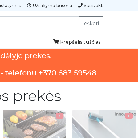
istatymas
Užsakymo būsena
Susisiekti
Ieškoti
Krepšelis tuščias
ndėlyje prekes.
 - telefonu +370 683 59548
os prekės