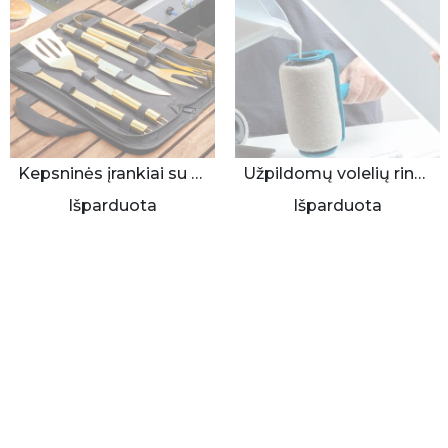
Kepsninės įrankiai su dėklu (6 aukso spalvos dalys)
Užpildomų volelių rinkinys
Išparduota
Išparduota