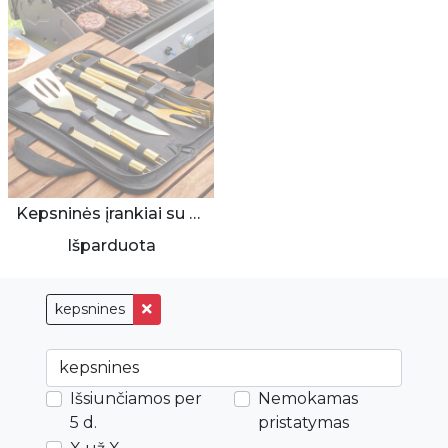
Kepsninės įrankiai su dėklu (6 aukso spalvos dalys)
Išparduota
kepsnines
Išsiunčiamos per
Nemokamas
5 d.
pristatymas