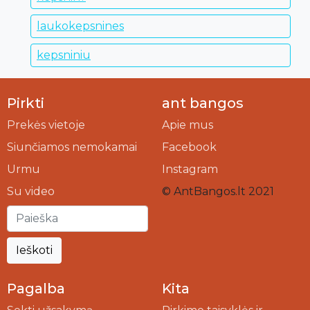
laukokepsnines
kepsniniu
Pirkti
ant bangos
Prekės vietoje
Apie mus
Siunčiamos nemokamai
Facebook
Urmu
Instagram
Su video
© AntBangos.lt 2021
Ieškoti
Pagalba
Kita