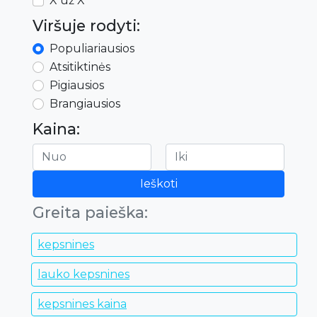
X už X
Viršuje rodyti:
Populiariausios
Atsitiktinės
Pigiausios
Brangiausios
Kaina:
Ieškoti
Greita paieška:
kepsnines
lauko kepsnines
kepsnines kaina