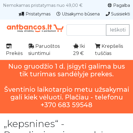
Nemokamas pristatymas nuo 49,00 €
Pagalba
Pristatymas
Užsakymo būsena
Susisiekti
Ieškoti
Paruoštos
Iki
Krepšelis
Prekės
siuntimui
29 €
tuščias
Nuo gruodžio 1 d. įsigyti galima bus
tik turimas sandėlyje prekes.
Šventinio laikotarpio metu užsakymai
gali kiek vėluoti. Plačiau - telefonu
+370 683 59548
„kepsnines“ -