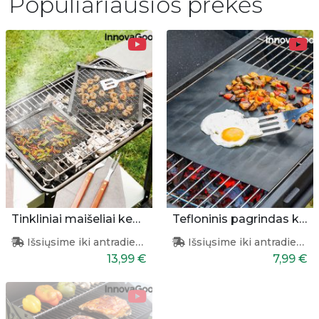
Populiariausios prekės
Tinkliniai maišeliai kepimui
Tefloninis pagrindas kepimui
Išsiųsime iki antradienio
Išsiųsime iki antradienio
13,99 €
7,99 €