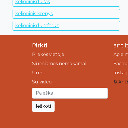
kelioninisdu?as
kelioninis krepys
kelioninisdu?rf=skz
Pirkti
ant 
Prekės vietoje
Apie 
Siunčiamos nemokamai
Faceb
Urmu
Insta
Su video
© Ant
Ieškoti