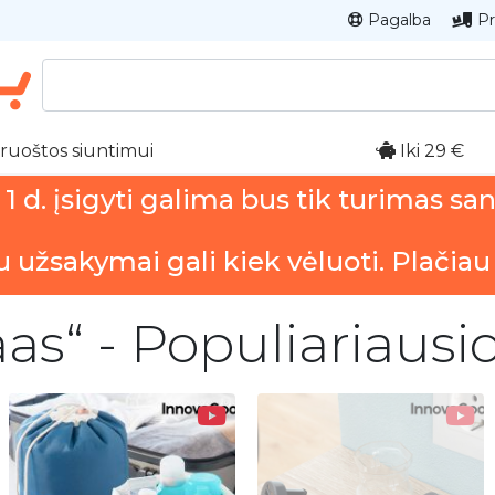
Pagalba
Pr
ruoštos siuntimui
Iki 29 €
 d. įsigyti galima bus tik turimas sa
u užsakymai gali kiek vėluoti. Plačiau
aas“ - Populiariausi