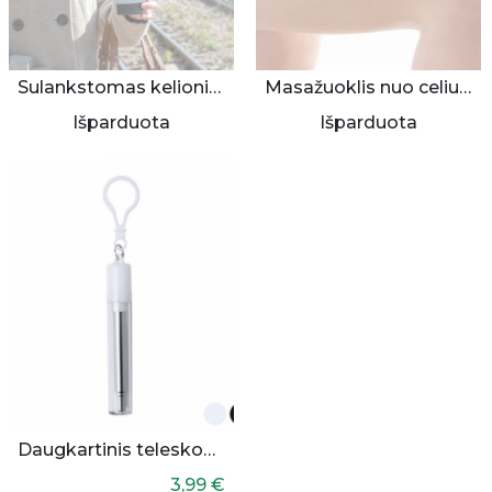
Sulankstomas kelioninis puodelis
Masažuoklis nuo celiulito
Išparduota
Išparduota
Daugkartinis teleskopinis šiaudelis
3,99 €