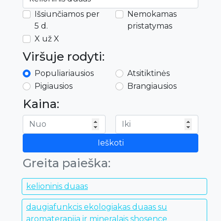
Išsiunčiamos per
Nemokamas
5 d.
pristatymas
X už X
Viršuje rodyti:
Populiariausios
Atsitiktinės
Pigiausios
Brangiausios
Kaina:
Ieškoti
Greita paieška:
kelioninis duaas
daugiafunkcis ekologiakas duaas su
aromaterapija ir mineralais shosence