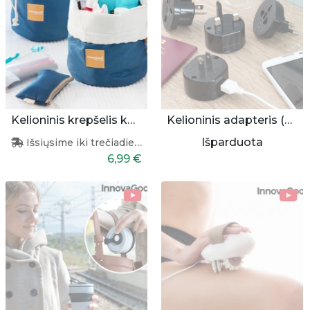
Kelioninis krepšelis kosmetikai
Kelioninis adapteris (universalus)
Išparduota
Išsiųsime iki trečiadienio
6,99 €