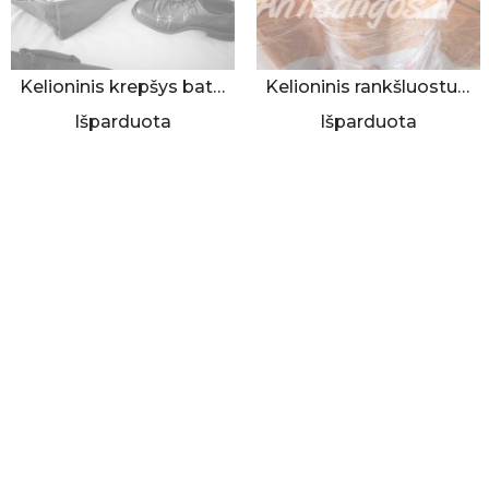
Kelioninis krepšys batams
Kelioninis rankšluostukas "Ledai"
Išparduota
Išparduota