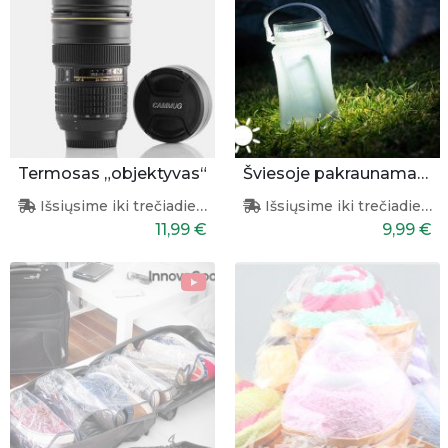
Termosas „objektyvas“
Šviesoje pakraunamas žibintas - buteliukas
Išsiųsime iki trečiadienio
Išsiųsime iki trečiadienio
11,99 €
9,99 €