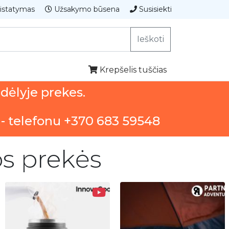
istatymas
Užsakymo būsena
Susisiekti
Ieškoti
Krepšelis tuščias
ndėlyje prekes.
 - telefonu +370 683 59548
os prekės