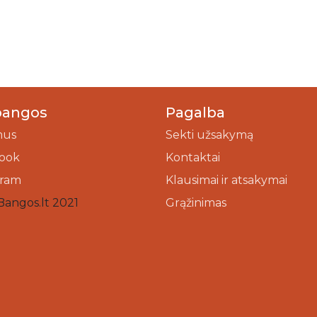
bangos
Pagalba
mus
Sekti užsakymą
ook
Kontaktai
gram
Klausimai ir atsakymai
Bangos.lt 2021
Grąžinimas