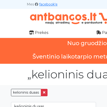
Mes
facebook'e
Prekės
Pa
Nuo gruodžio 1
Šventinio laikotarpio met
„kelioninis du
kelioninis duaas