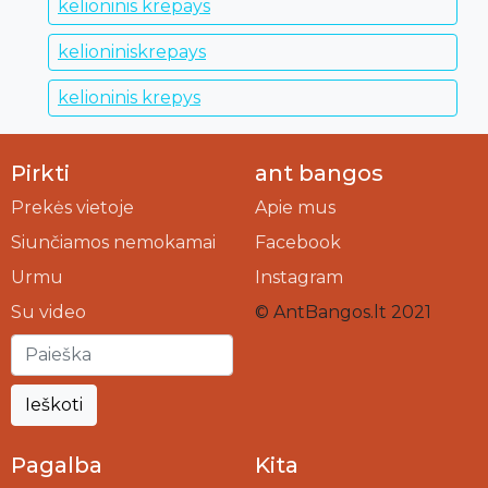
kelioninis krepays
kelioniniskrepays
kelioninis krepys
Pirkti
ant bangos
Prekės vietoje
Apie mus
Siunčiamos nemokamai
Facebook
Urmu
Instagram
Su video
© AntBangos.lt 2021
Ieškoti
Pagalba
Kita