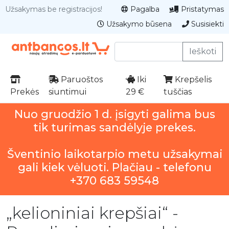
Užsakymas be registracijos!
Pagalba
Pristatymas
Užsakymo būsena
Susisiekti
Ieškoti
Paruoštos
Iki
Krepšelis
Prekės
siuntimui
29 €
tuščias
Nuo gruodžio 1 d. įsigyti galima bus
tik turimas sandėlyje prekes.
Šventinio laikotarpio metu užsakymai
gali kiek vėluoti. Plačiau - telefonu
+370 683 59548
„kelioniniai krepšiai“ -