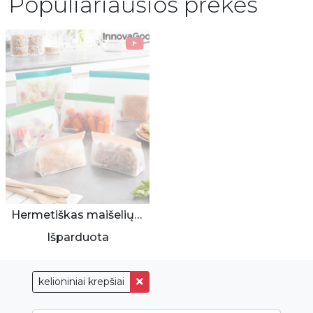
Populiariausios prekės
Hermetiškas maišelių rinkinys maistui
Išparduota
kelioniniai krepšiai