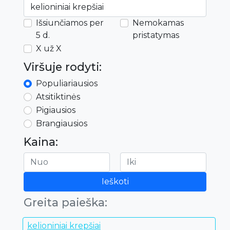
Išsiunčiamos per
Nemokamas
5 d.
pristatymas
X už X
Viršuje rodyti:
Populiariausios
Atsitiktinės
Pigiausios
Brangiausios
Kaina:
Ieškoti
Greita paieška:
kelioniniai krepšiai