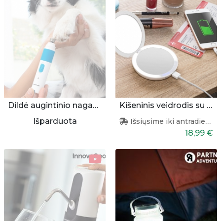
Dildė augintinio nagams
Kišeninis veidrodis su apšvietimu ir pakrovėju
Išparduota
Išsiųsime iki antradienio
18,99 €