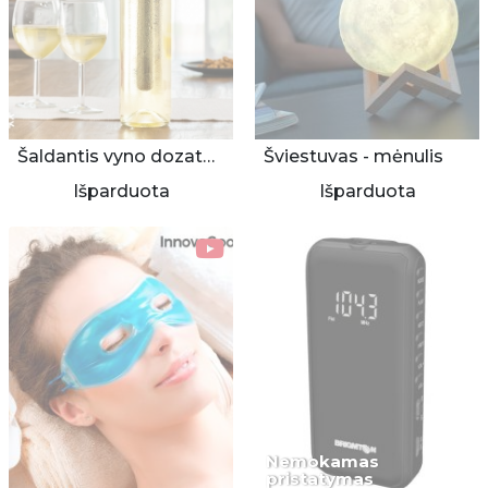
Šaldantis vyno dozatorius
Šviestuvas - mėnulis
Išparduota
Išparduota
Nemokamas
pristatymas