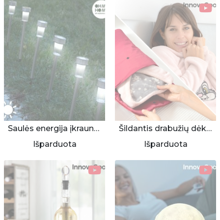
Saulės energija įkraunamos lempos 7 vnt.
Šildantis drabužių dėklas
Išparduota
Išparduota