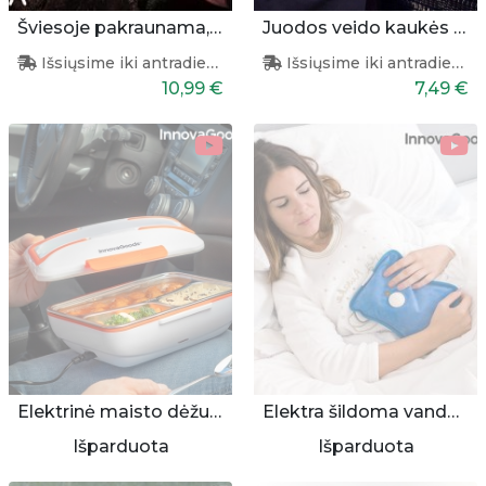
Šviesoje pakraunama, šviečianti pagalvėlė
Juodos veido kaukės 3 vnt.
Išsiųsime iki antradienio
Išsiųsime iki antradienio
10,99 €
7,49 €
Elektrinė maisto dėžutė automobiliams
Elektra šildoma vandens pūslė - šildyklė
Išparduota
Išparduota