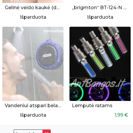
Gelinė veido kaukė (daugkartinė)
„brigmton“ BT-124-N skaitmeninis radijas/grotuvas
Išparduota
Išparduota
Vandeniui atspari belaidė kolonėlė
Lemputė ratams
Išparduota
1,99 €