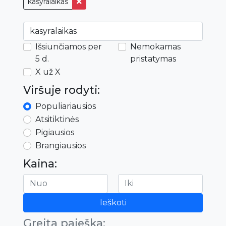
kasyralaikas
Išsiunčiamos per
Nemokamas
5 d.
pristatymas
X už X
Viršuje rodyti:
Populiariausios
Atsitiktinės
Pigiausios
Brangiausios
Kaina:
Ieškoti
Greita paieška: