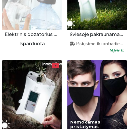
Elektrinis dozatorius buteliui
Šviesoje pakraunamas žibintas - buteliukas
Išparduota
Išsiųsime iki antradienio
9,99 €
Nemokamas
pristatymas