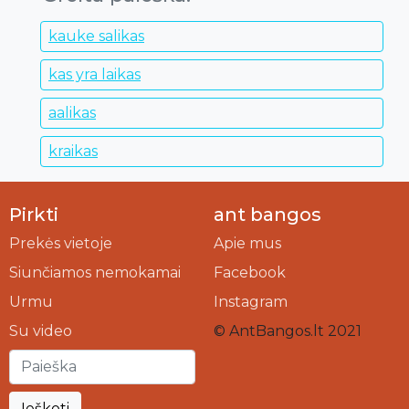
kauke salikas
kas yra laikas
aalikas
kraikas
Pirkti
ant bangos
Prekės vietoje
Apie mus
Siunčiamos nemokamai
Facebook
Urmu
Instagram
Su video
© AntBangos.lt 2021
Ieškoti