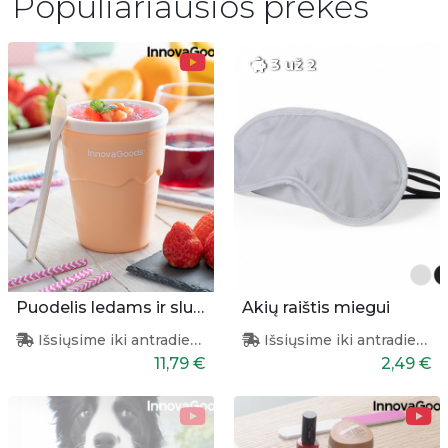
Populiariausios prekės
3 už 2
Puodelis ledams ir slušiems gaminti
Akių raištis miegui
Išsiųsime iki antradienio
Išsiųsime iki antradienio
11,79 €
2,49 €