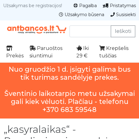
Užsakymas be registracijos!
Pagalba
Pristatymas
Užsakymo būsena
Susisiekti
Ieškoti
Paruoštos
Iki
Krepšelis
Prekės
siuntimui
29 €
tuščias
Nuo gruodžio 1 d. įsigyti galima bus
tik turimas sandėlyje prekes.
Šventinio laikotarpio metu užsakymai
gali kiek vėluoti. Plačiau - telefonu
+370 683 59548
„kasyralaikas“ -