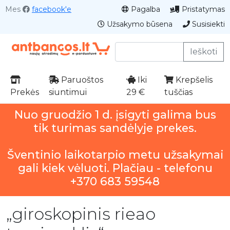
Mes
facebook'e
Pagalba
Pristatymas
Užsakymo būsena
Susisiekti
Ieškoti
Paruoštos
Iki
Krepšelis
Prekės
siuntimui
29 €
tuščias
Nuo gruodžio 1 d. įsigyti galima bus
tik turimas sandėlyje prekes.
Šventinio laikotarpio metu užsakymai
gali kiek vėluoti. Plačiau - telefonu
+370 683 59548
„giroskopinis rieao