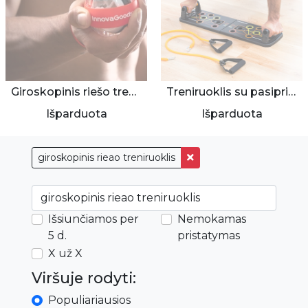
Giroskopinis riešo treniruoklis „Powerball“
Treniruoklis su pasipriešinimo juostomis
Išparduota
Išparduota
giroskopinis rieao treniruoklis
Išsiunčiamos per
Nemokamas
5 d.
pristatymas
X už X
Viršuje rodyti:
Populiariausios