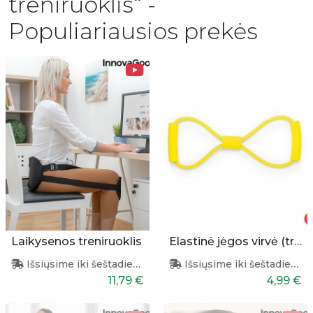
treniruoklis“ -
Populiariausios prekės
Laikysenos treniruoklis
Elastinė jėgos virvė (treniruoklis)
Išsiųsime iki šeštadienio
Išsiųsime iki šeštadienio
11,79 €
4,99 €