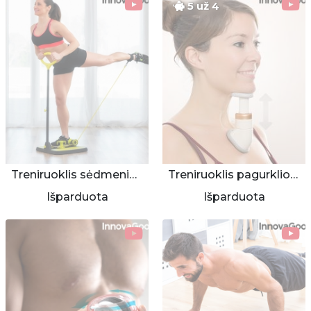
5 už 4
Treniruoklis sėdmenims ir kojoms
Treniruoklis pagurklio odos suglebėjimui mažinti
Išparduota
Išparduota