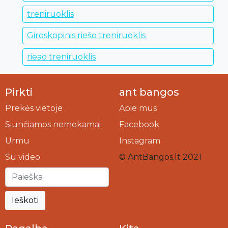
treniruoklis
Giroskopinis riešo treniruoklis
rieao treniruoklis
Pirkti
ant bangos
Prekės vietoje
Apie mus
Siunčiamos nemokamai
Facebook
Urmu
Instagram
Su video
© AntBangos.lt 2021
Ieškoti