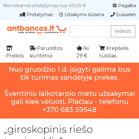
Nemokamas pristatymas nuo 49,00 €
Pagalba
Pristatymas
Užsakymo būsena
Susisiekti
Ieškoti
Paruoštos
Iki
Krepšelis
Prekės
siuntimui
29 €
tuščias
Nuo gruodžio 1 d. įsigyti galima bus
tik turimas sandėlyje prekes.
Šventinio laikotarpio metu užsakymai
gali kiek vėluoti. Plačiau - telefonu
+370 683 59548
„giroskopinis riešo