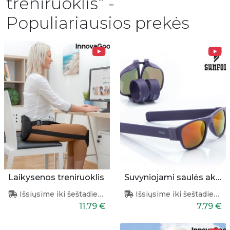
treniruoklis“ -
Populiariausios prekės
Laikysenos treniruoklis
Suvyniojami saulės akiniai (violetiniai)
Išsiųsime iki šeštadienio
Išsiųsime iki šeštadienio
11,79 €
7,79 €