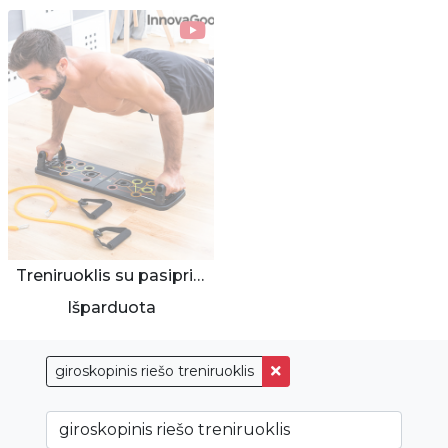
Treniruoklis su pasipriešinimo juostomis
Išparduota
giroskopinis riešo treniruoklis