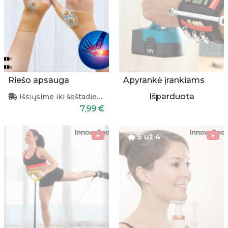
Riešo apsauga
Apyrankė įrankiams
Išparduota
Išsiųsime iki šeštadienio
7,99 €
5 už 4