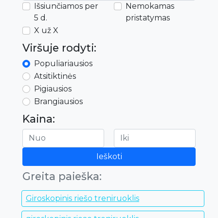
Išsiunčiamos per
Nemokamas
5 d.
pristatymas
X už X
Viršuje rodyti:
Populiariausios
Atsitiktinės
Pigiausios
Brangiausios
Kaina:
Ieškoti
Greita paieška:
Giroskopinis riešo treniruoklis