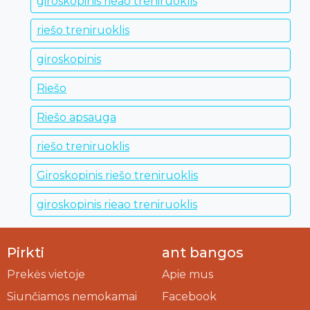
giroskopinis rieao treniruoklis
riešo treniruoklis
giroskopinis
Riešo
Riešo apsauga
riešo treniruoklis
Giroskopinis riešo treniruoklis
giroskopinis rieao treniruoklis
Pirkti
ant bangos
Prekės vietoje
Apie mus
Siunčiamos nemokamai
Facebook