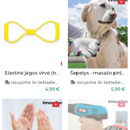
Elastinė jėgos virvė (treniruoklis)
Šepetys - masažo pirštinės augintiniui
Išsiųsime iki šeštadienio
Išsiųsime iki šeštadienio
4,99 €
5,99 €