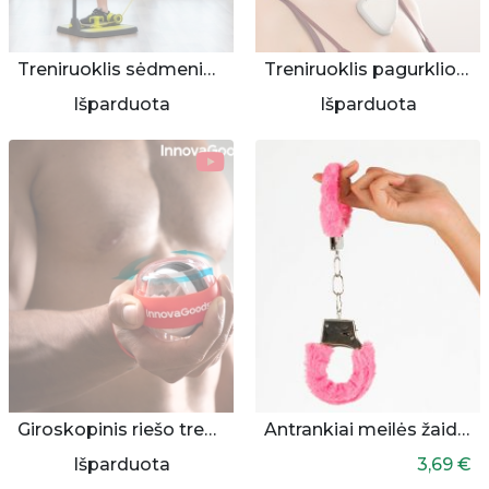
Treniruoklis sėdmenims ir kojoms
Treniruoklis pagurklio odos suglebėjimui mažinti
Išparduota
Išparduota
Giroskopinis riešo treniruoklis „Powerball“
Antrankiai meilės žaidimams
Išparduota
3,69 €