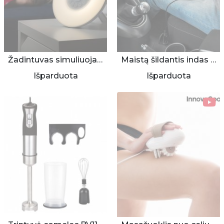
Žadintuvas simuliuojantis saulėtekį
Maistą šildantis indas - automobiliui
Išparduota
Išparduota