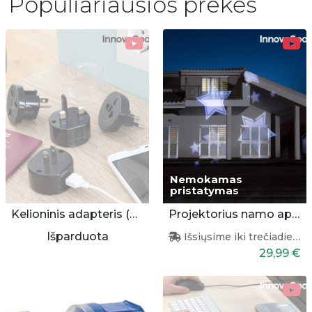
Populiariausios prekės
Nemokamas
pristatymas
Kelioninis adapteris (universalus)
Projektorius namo apšvietimui
Išparduota
Išsiųsime iki trečiadienio
29,99 €