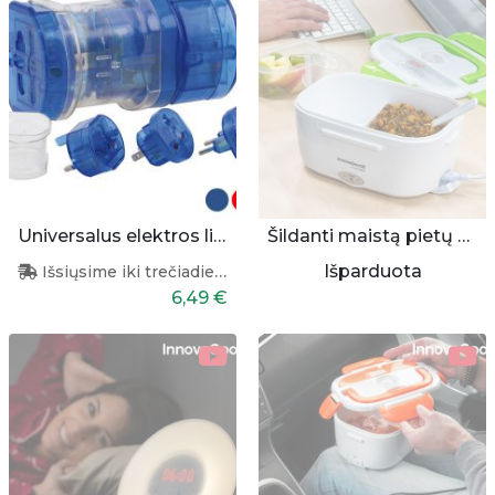
Universalus elektros lizdo adapteris
Šildanti maistą pietų dežutė
Išparduota
Išsiųsime iki trečiadienio
6,49 €