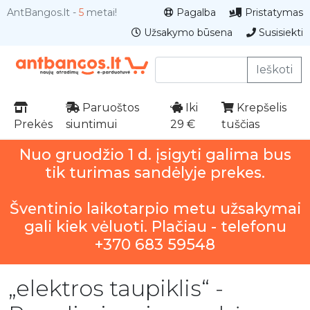
AntBangos.lt -
5
metai!
Pagalba
Pristatymas
Užsakymo būsena
Susisiekti
Ieškoti
Paruoštos
Iki
Krepšelis
Prekės
siuntimui
29 €
tuščias
Nuo gruodžio 1 d. įsigyti galima bus
tik turimas sandėlyje prekes.
Šventinio laikotarpio metu užsakymai
gali kiek vėluoti. Plačiau - telefonu
+370 683 59548
„elektros taupiklis“ -