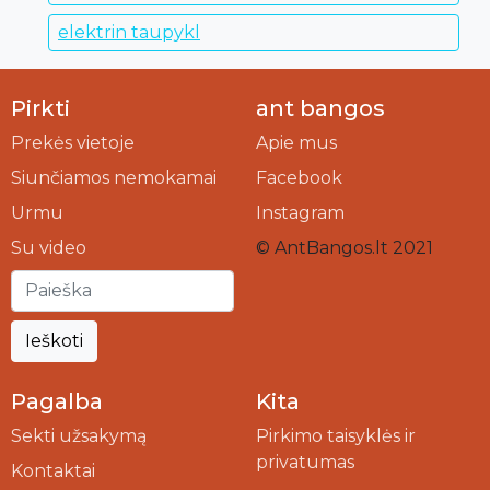
elektrin taupykl
Pirkti
ant bangos
Prekės vietoje
Apie mus
Siunčiamos nemokamai
Facebook
Urmu
Instagram
Su video
© AntBangos.lt 2021
Ieškoti
Pagalba
Kita
Sekti užsakymą
Pirkimo taisyklės ir
privatumas
Kontaktai