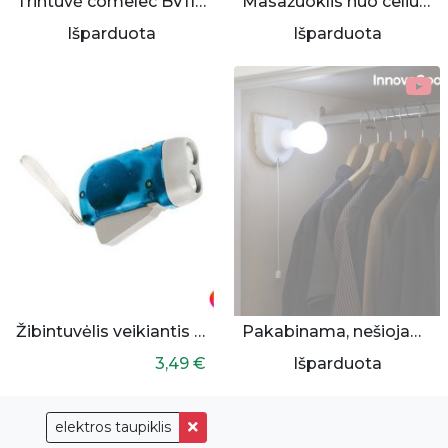
Trintuvė comelec BV1138 1000W
Masažuoklis nuo celiulito
Išparduota
Išparduota
Žibintuvėlis veikiantis be baterijų
Pakabinama, nešiojama lemputė
3,49 €
Išparduota
elektros taupiklis