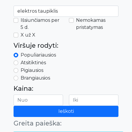
Išsiunčiamos per
Nemokamas
5 d.
pristatymas
X už X
Viršuje rodyti:
Populiariausios
Atsitiktinės
Pigiausios
Brangiausios
Kaina:
Ieškoti
Greita paieška: