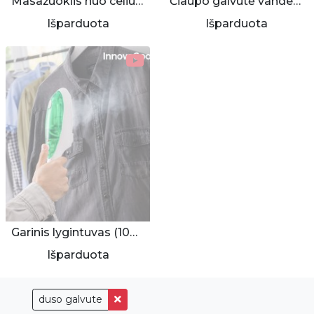
Masažuoklis nuo celiulito
Čiaupo galvutė vandens taupymui, filtravimui
Išparduota
Išparduota
Garinis lygintuvas (1000W)
Išparduota
duso galvute