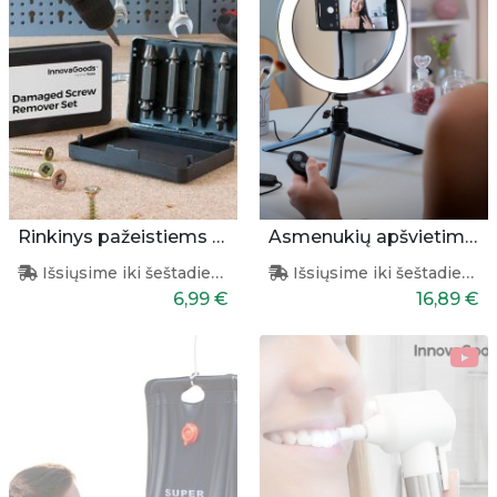
Rinkinys pažeistiems varžtams pašalinti
Asmenukių apšvietimo žiedas
Išsiųsime iki šeštadienio
Išsiųsime iki šeštadienio
6,99 €
16,89 €