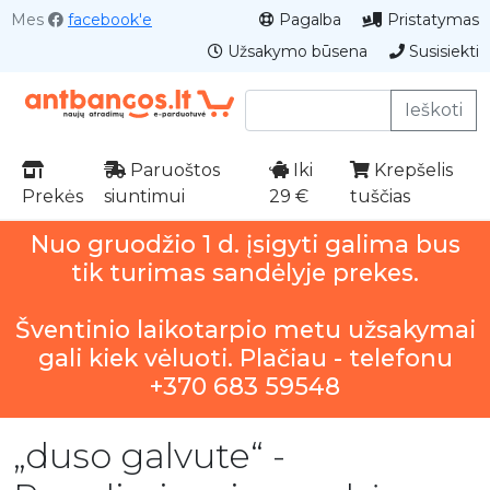
Mes
facebook'e
Pagalba
Pristatymas
Užsakymo būsena
Susisiekti
Ieškoti
Paruoštos
Iki
Krepšelis
Prekės
siuntimui
29 €
tuščias
Nuo gruodžio 1 d. įsigyti galima bus
tik turimas sandėlyje prekes.
Šventinio laikotarpio metu užsakymai
gali kiek vėluoti. Plačiau - telefonu
+370 683 59548
„duso galvute“ -