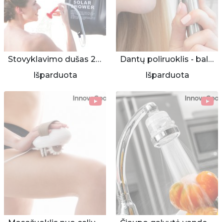
Stovyklavimo dušas 20L
Dantų poliruoklis - balinimo priemonė
Išparduota
Išparduota