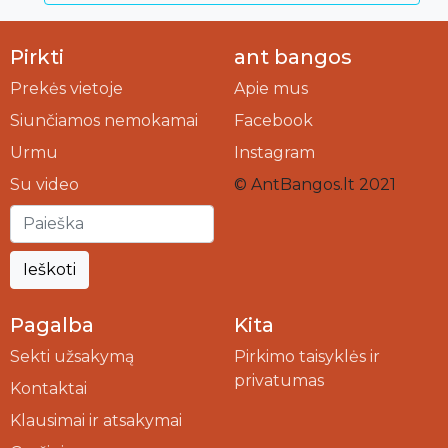
Pirkti
ant bangos
Prekės vietoje
Apie mus
Siunčiamos nemokamai
Facebook
Urmu
Instagram
Su video
© AntBangos.lt 2021
Ieškoti
Pagalba
Kita
Sekti užsakymą
Pirkimo taisyklės ir
privatumas
Kontaktai
Klausimai ir atsakymai