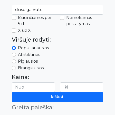
Išsiunčiamos per
Nemokamas
5 d.
pristatymas
X už X
Viršuje rodyti:
Populiariausios
Atsitiktinės
Pigiausios
Brangiausios
Kaina:
Ieškoti
Greita paieška: