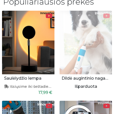
Populiariausios prekės
Saulėlydžio lempa
Dildė augintinio nagams
Išparduota
Išsiųsime iki šeštadienio
17,99 €