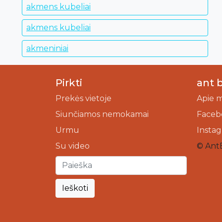
akmens kubeliai
akmens kubeliai
akmeniniai
Pirkti
ant 
Prekės vietoje
Apie 
Siunčiamos nemokamai
Faceb
Urmu
Insta
Su video
© Ant
Ieškoti