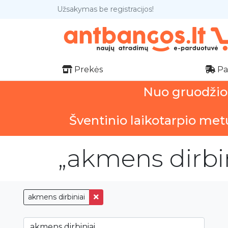
Užsakymas be registracijos!
Prekės
Pa
Nuo gruodžio 1
Šventinio laikotarpio met
„akmens dirbin
akmens dirbiniai