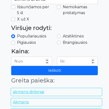
Išsiunčiamos per
Nemokamas
5 d.
pristatymas
X už X
Viršuje rodyti:
Populiariausios
Atsitiktinės
Pigiausios
Brangiausios
Kaina:
Ieškoti
Greita paieška:
akmens dirbiniai
Akmens