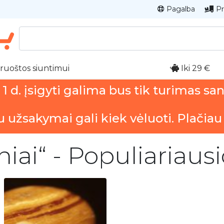
Pagalba
Pr
ruoštos siuntimui
Iki 29 €
 d. įsigyti galima bus tik turimas sa
u užsakymai gali kiek vėluoti. Plačiau
iai“ - Populiariaus