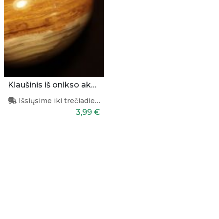
Kiaušinis iš onikso akmens
Išsiųsime iki trečiadienio
3,99 €