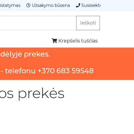
istatymas
Užsakymo būsena
Susisiekti
Ieškoti
Krepšelis tuščias
ndėlyje prekes.
 - telefonu +370 683 59548
ios prekės