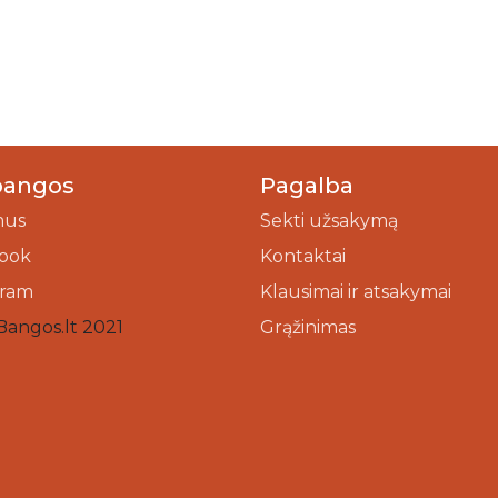
bangos
Pagalba
mus
Sekti užsakymą
ook
Kontaktai
gram
Klausimai ir atsakymai
Bangos.lt 2021
Grąžinimas