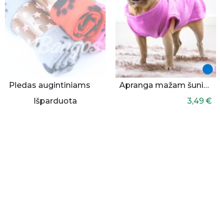
Pledas augintiniams
Apranga mažam šuniukui
Išparduota
3,49 €