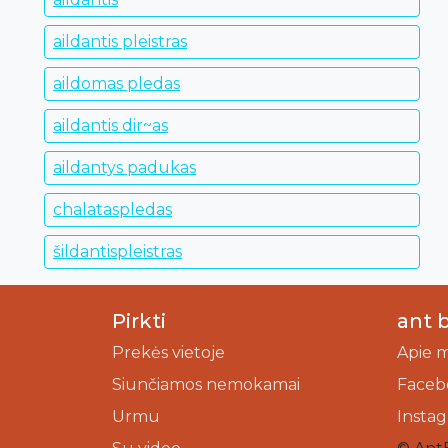
aildantis pleistras
aildomas pledas
aildantis dir~as
aildantys padukas
chalataspledas
šildantispleistras
Pirkti
ant 
Prekės vietoje
Apie 
Siunčiamos nemokamai
Faceb
Urmu
Insta