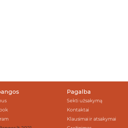
bangos
Pagalba
mus
Sekti užsakymą
ook
Kontaktai
gram
Klausimai ir atsakymai