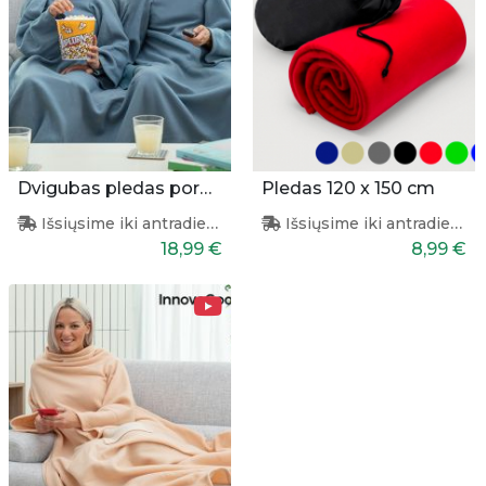
Dvigubas pledas poroms
Pledas 120 x 150 cm
Išsiųsime iki antradienio
Išsiųsime iki antradienio
18,99 €
8,99 €