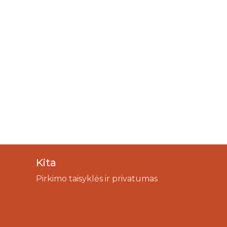
Kita
Pirkimo taisyklės ir privatumas