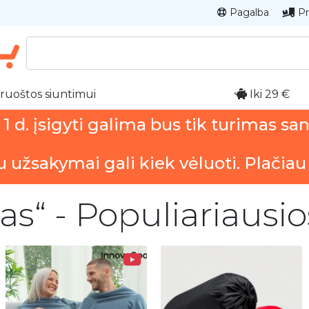
Pagalba
Pr
ruoštos siuntimui
Iki 29 €
 d. įsigyti galima bus tik turimas sa
u užsakymai gali kiek vėluoti. Plačiau
das“ - Populiariausi