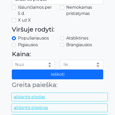
Išsiunčiamos per
Nemokamas
5 d.
pristatymas
X už X
Viršuje rodyti:
Populiariausios
Atsitiktinės
Pigiausios
Brangiausios
Kaina:
Ieškoti
Greita paieška:
aildantis pledas
aildantis pleistras