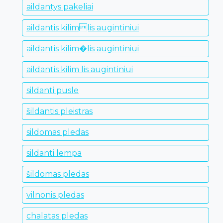
aildantys pakeliai
aildantis kilimlis augintiniui
aildantis kilim�lis augintiniui
aildantis kilim lis augintiniui
sildanti pusle
šildantis pleistras
sildomas pledas
sildanti lempa
šildomas pledas
vilnonis pledas
chalatas pledas