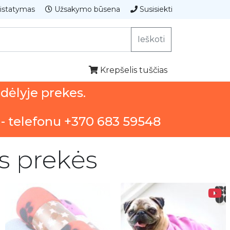
istatymas
Užsakymo būsena
Susisiekti
Ieškoti
Krepšelis tuščias
ndėlyje prekes.
 - telefonu +370 683 59548
os prekės