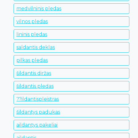
medvilninis pledas
vilnos pledas
lininis pledas
saldantis deklas
pilkas pledas
šildantis diržas
šildantis pledas
??ildantispleistras
šildantys padukas
aildantys pakeliai
aildantis