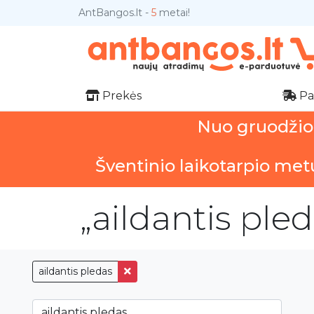
AntBangos.lt -
5
metai!
Prekės
Pa
Nuo gruodžio 1
Šventinio laikotarpio met
„aildantis ple
aildantis pledas