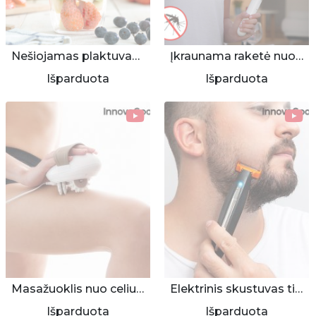
Nešiojamas plaktuvas - puodelis
Įkraunama raketė nuo uodų
Išparduota
Išparduota
Masažuoklis nuo celiulito
Elektrinis skustuvas tiksliam skutimui
Išparduota
Išparduota