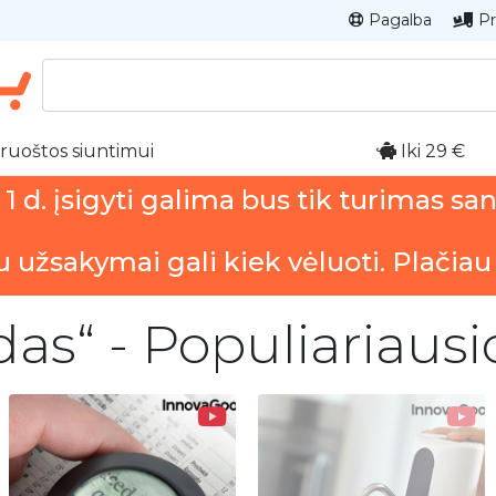
Pagalba
Pr
ruoštos siuntimui
Iki 29 €
 d. įsigyti galima bus tik turimas sa
u užsakymai gali kiek vėluoti. Plačiau
edas“ - Populiariaus