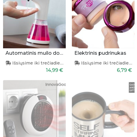
Automatinis muilo dozatorius
Elektrinis pudrinukas
Išsiųsime iki trečiadienio
Išsiųsime iki trečiadienio
14,99 €
6,79 €