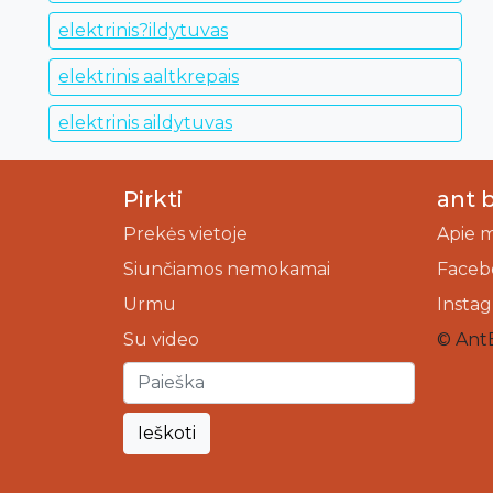
elektrinis?ildytuvas
elektrinis aaltkrepais
elektrinis aildytuvas
Pirkti
ant 
Prekės vietoje
Apie 
Siunčiamos nemokamai
Faceb
Urmu
Insta
Su video
© Ant
Ieškoti