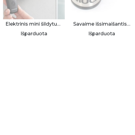
Elektrinis mini šildytuvas 600W
Savaime išsimaišantis puodukas
Išparduota
Išparduota