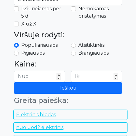
Išsiunčiamos per
Nemokamas
5 d.
pristatymas
X už X
Viršuje rodyti:
Populiariausios
Atsitiktinės
Pigiausios
Brangiausios
Kaina:
Ieškoti
Greita paieška:
Elektrinis bledas
nuo uod? elektrinis