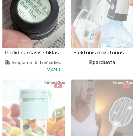
Padidinamasis stiklas su apšvietimu
Elektrinis dozatorius buteliui
Išparduota
Išsiųsime iki trečiadienio
7,49 €