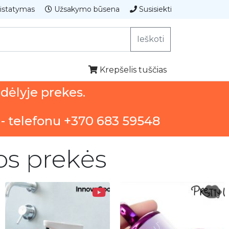
istatymas
Užsakymo būsena
Susisiekti
Ieškoti
Krepšelis tuščias
ndėlyje prekes.
 - telefonu +370 683 59548
ios prekės