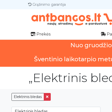
Grąžinimo garantija
Prekės
Pa
Nuo gruodžio 1
Šventinio laikotarpio met
„Elektrinis bl
Elektrinis bledas