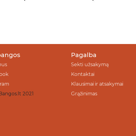
bangos
Pagalba
mus
Sekti užsakymą
ook
Kontaktai
gram
Klausimai ir atsakymai
Bangos.lt 2021
Grąžinimas