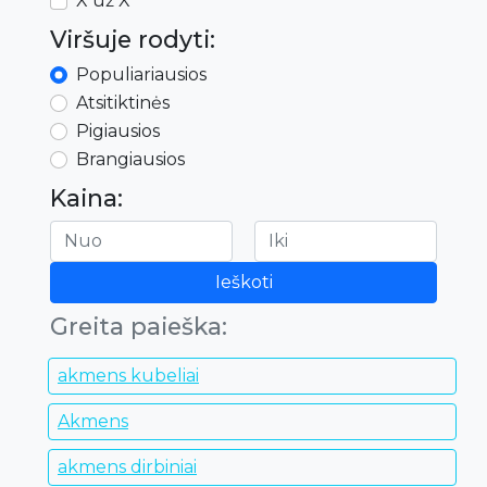
X už X
Viršuje rodyti:
Populiariausios
Atsitiktinės
Pigiausios
Brangiausios
Kaina:
Ieškoti
Greita paieška:
akmens kubeliai
Akmens
akmens dirbiniai