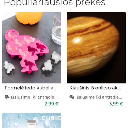
Populiariausios prekės
Formelė ledo kubeliams - flamingas
Kiaušinis iš onikso akmens
Išsiųsime iki antradienio
Išsiųsime iki antradienio
2,99 €
3,99 €