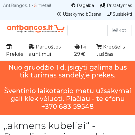
AntBangos.lt -
5
metai!
Pagalba
Pristatymas
Užsakymo būsena
Susisiekti
Ieškoti
Paruoštos
Iki
Krepšelis
Prekės
siuntimui
29 €
tuščias
Nuo gruodžio 1 d. įsigyti galima bus
tik turimas sandėlyje prekes.
Šventinio laikotarpio metu užsakymai
gali kiek vėluoti. Plačiau - telefonu
+370 683 59548
„akmens kubeliai“ -