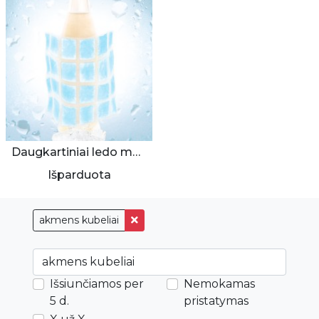
Daugkartiniai ledo maišeliai buteliui
Išparduota
akmens kubeliai
Išsiunčiamos per
Nemokamas
5 d.
pristatymas