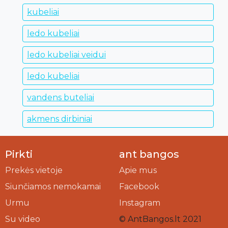
kubeliai
ledo kubeliai
ledo kubeliai veidui
ledo kubeliai
vandens buteliai
akmens dirbiniai
Pirkti
ant bangos
Prekės vietoje
Apie mus
Siunčiamos nemokamai
Facebook
Urmu
Instagram
Su video
© AntBangos.lt 2021